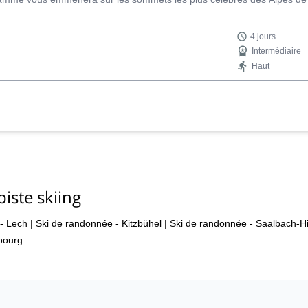
4 jours
Intermédiaire
Haut
iste skiing
- Lech
|
Ski de randonnée - Kitzbühel
|
Ski de randonnée - Saalbach-H
bourg