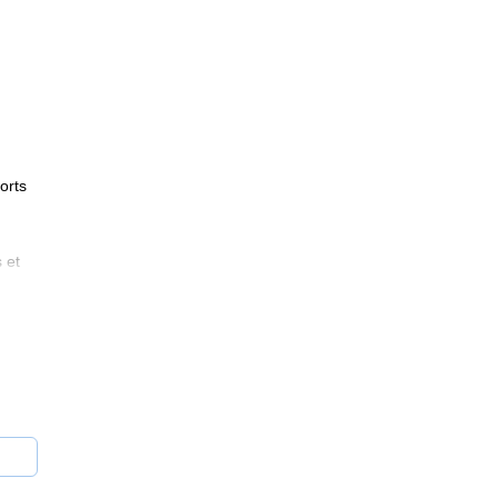
orts
 et