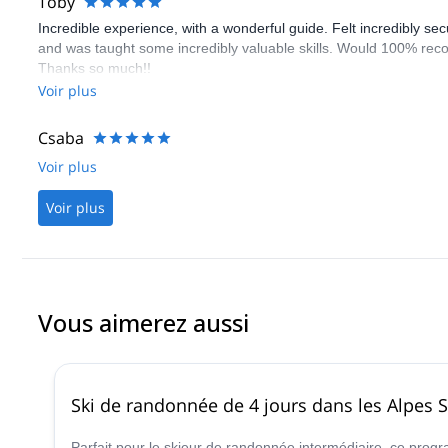
Toby
Incredible experience, with a wonderful guide. Felt incredibly s
and was taught some incredibly valuable skills. Would 100% reco
Thanks so much!!
Voir plus
Csaba
Voir plus
Voir plus
Vous aimerez aussi
Ski de randonnée de 4 jours dans les Alpes Si
Parfait pour le skieur de randonnée intermédiaire, ce pro