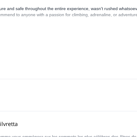
ecure and safe throughout the entire experience, wasn't rushed whatsoev
mmend to anyone with a passion for climbing, adrenaline, or adventur
lvretta
gramme vous emmènera sur les sommets les plus célèbres des Alpes de S