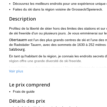
Découvrez les meilleurs endroits pour une expérience unique 
Faites du ski dans la région voisine de Grosseck/Speiereck.
Description
Profitez de la liberté de skier hors des limites des stations et
de ski freeride d'un ou plusieurs jours. Je vous emmènerai sur le
Obertauern
est l'un des plus grands centres de ski et l'une des 
de Radstäder Tauern, avec des sommets de 1630 à 252 mètres d'al
Salzbourg
.
En tant qu'habitant de la région, je connais les endroits secret
région offre une grande diversité de ski freeride.
I possibilités, sur des pistes vierges ! Nous profiterons de supe
Voir plus
Préparez-vous à vous amuser dans la neige profonde avec l'ai
Une expérience de freeride à Obertauern ou dans le domaine sk
Le prix comprend
située à seulement 15 kilomètres, est toujours géniale, car le fo
freeriders un terrain varié, avec quelque chose pour tout le mon
Frais de guide
Alors qu'attendez-vous ? Contactez-moi et réservez votre pla
exceptionnel.
Détails des prix
programmes de ski de randonnée dans l
Je propose également