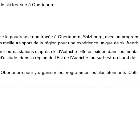
de ski freeride à Obertauern.
 sur de la poudreuse non tracée à Obertauern, Salzbourg, avec un progr
s meilleurs spots de la région pour une expérience unique de ski freeri
meilleures stations d'après-ski d'Autriche. Elle est située dans les mont
au sud-est du Land de
titude, dans la région de l'Est de l'Autriche.
s d'Obertauern pour y organiser les programmes les plus étonnants. Cett
rbes pistes de descente freeride dans les domaines skiables environnant
de des remontées mécaniques !
Grosseck/Speiereck
iable voisin de
La station de ski de Grosseck/Speie
rfait de ski est valable pour les deux domaines. Grosseck/Speiereck offr
de, des débutants aux riders avancés.
ce ! Venez me rejoindre à Obertauern pour un programme de ski free
a région de Langau.
Regardez-les !