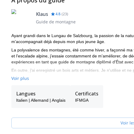
À propos du guide
Klaus
4.8
(
23
)
Guide de montagne
Ayant grandi dans le Lungau de Salzbourg, la passion de la natur
m'accompagnait déjà depuis mon plus jeune âge.
La polyvalence des montagnes, été comme hiver, a façonné ma vi
et l'escalade alpine, j'essaie constamment de m'améliorer, de d
expériences en tant que guide de montagne diplômé d'État avec 
En outre, j'ai enregistré un bois arts et métiers. Je n'utilise e
activités et qui forme des meubles, des sculptures, des intérieur
Voir plus
Langues
Certificats
Italien | Allemand | Anglais
IFMGA
Voir le