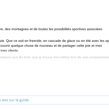
e, des montagnes et de toutes les possibilités sportives associées
e. Que ce soit en freeride, en cascade de glace ou en été avec les sp
écouvrir quelque chose de nouveau et de partager cette joie et mes
mes clients.
t ne prépare que du bois, que je trouve moi-même lors de mes programmes
s Etudes d'architecture à Innsbruck.
s avis sur le guide