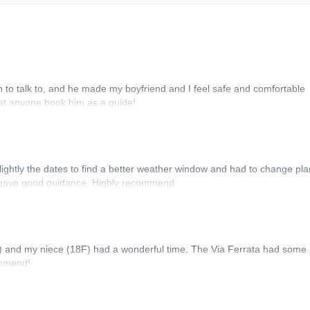
to talk to, and he made my boyfriend and I feel safe and comfortable
hat anyone book him as a guide!
ghtly the dates to find a better weather window and had to change pla
 gave good guidance. Highly recommend
M) and my niece (18F) had a wonderful time. The Via Ferrata had some
ommend!