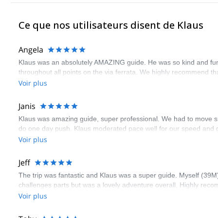
Ce que nos utilisateurs disent de Klaus
Angela
Klaus was an absolutely AMAZING guide. He was so kind and fun 
throughout all points on the via ferrata. We highly recommend t
Voir plus
Janis
Klaus was amazing guide, super professional. We had to move sli
do one day push. Klaus moderated pace well for our speed and
Voir plus
Jeff
The trip was fantastic and Klaus was a super guide. Myself (39
challenges parts but was a lovely adventure overall. Highly rec
Voir plus