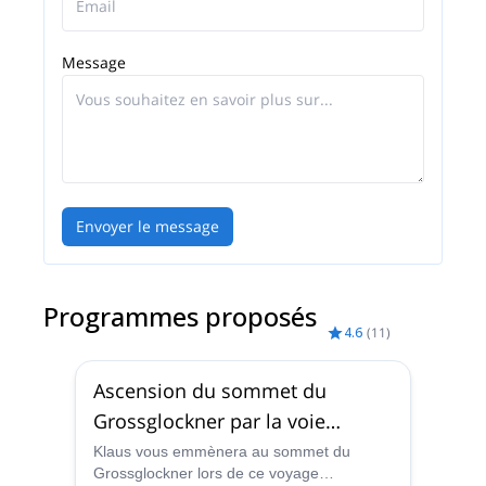
Message
Envoyer le message
Programmes proposés
4.6
(
11
)
Ascension du sommet du
Grossglockner par la voie
normale
Klaus vous emmènera au sommet du
Grossglockner lors de ce voyage