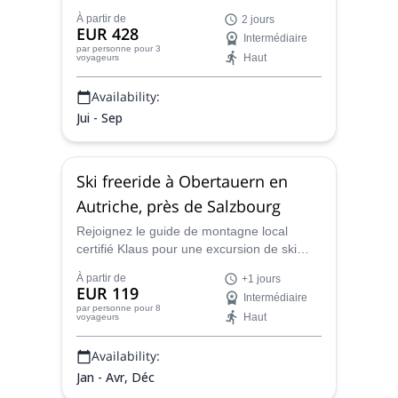
d'alpinisme de 2 jours dans les Alpes
À partir de
2 jours
autrichiennes. Les vues sont à couper le
EUR 428
Intermédiaire
souffle !
par personne
pour 3
Haut
voyageurs
Availability:
Jui - Sep
Ski freeride à Obertauern en
Autriche, près de Salzbourg
Rejoignez le guide de montagne local
certifié Klaus pour une excursion de ski
freeride à Obertauern pendant 1 ou
À partir de
+1 jours
plusieurs jours, et découvrez les meilleurs
EUR 119
Intermédiaire
spots de cette région dans l'État de
par personne
pour 8
Haut
voyageurs
Salzbourg, en Autriche.
Availability:
Jan - Avr, Déc