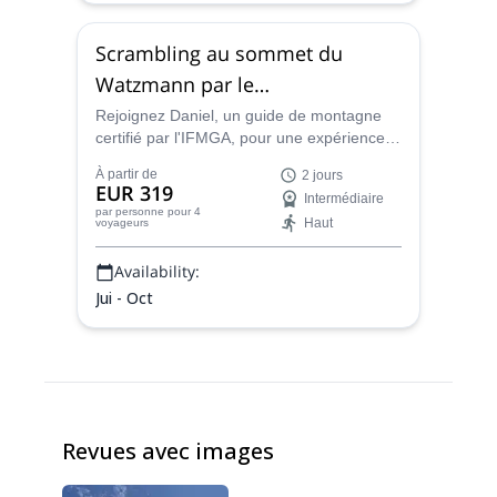
Scrambling au sommet du
Watzmann par le
"Berchtesgadener-weg" (face
Rejoignez Daniel, un guide de montagne
certifié par l'IFMGA, pour une expérience
est), 2 jours
de scrambling de deux jours, amusante et
À partir de
2 jours
pittoresque, jusqu'au sommet de la célèbre
EUR 319
Intermédiaire
face est du Watzmann, via l'itinéraire
par personne
pour 4
Haut
voyageurs
Berchtesgadener-weg.
Availability:
Jui - Oct
Revues avec images