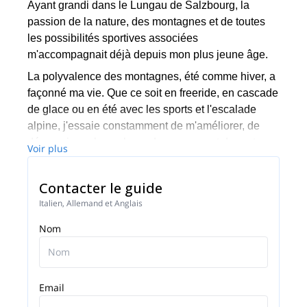
Ayant grandi dans le Lungau de Salzbourg, la
passion de la nature, des montagnes et de toutes
les possibilités sportives associées
m'accompagnait déjà depuis mon plus jeune âge.
La polyvalence des montagnes, été comme hiver, a
façonné ma vie. Que ce soit en freeride, en cascade
de glace ou en été avec les sports et l'escalade
alpine, j'essaie constamment de m'améliorer, de
découvrir quelque chose de nouveau et de partager
Voir plus
cette joie et mes expériences en tant que guide de
montagne diplômé d'État avec mes clients.
Contacter le guide
En outre, j'ai enregistré un bois arts et métiers. Je
Italien, Allemand et Anglais
n'utilise et ne prépare que du bois, que je trouve
Nom
moi-même lors de mes programmes et activités et
qui forme des meubles, des sculptures, des
intérieurs Etudes d'architecture à Innsbruck.
Email