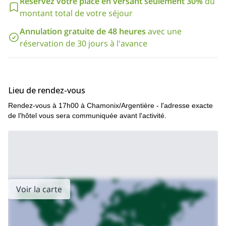
Réservez votre place en versant seulement 30%
du
Pour ceux qui aiment cela, je propose également une semaine
ici
montant total de votre séjour
d'alpinisme sur la Wildspitze,
!
ici
Sinon, je propose 7 jours, 7 sommets sur le Mont Rose,
!
Annulation gratuite de 48 heures
avec une
réservation de 30 jours à l'avance
Lieu de rendez-vous
Rendez-vous à 17h00 à Chamonix/Argentière - l'adresse exacte
de l'hôtel vous sera communiquée avant l'activité.
Voir la carte