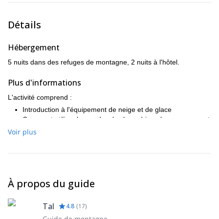
Rousse).
Détails
Hébergement
5 nuits dans des refuges de montagne, 2 nuits à l'hôtel.
Plus d'informations
L'activité comprend :
Introduction à l'équipement de neige et de glace
Comment utiliser les cordes, les beaudriers, les crampons et
les piolets.
Voir plus
La bonne technique pour marcher dans la neige et la glace
Techniques d'auto-arrêt
Expérience de base dans l'escalade de courtes sections de
glace modérément raides.
Voyage sur glacier
À propos du guide
Une longue acclimatation
L'horaire mentionné est exemplaire et peut varier en fonction des
Tal
4.8
(
17
)
conditions, des capacités des participants, de la sécurité et des
limitations météorologiques.
Guide de montagne