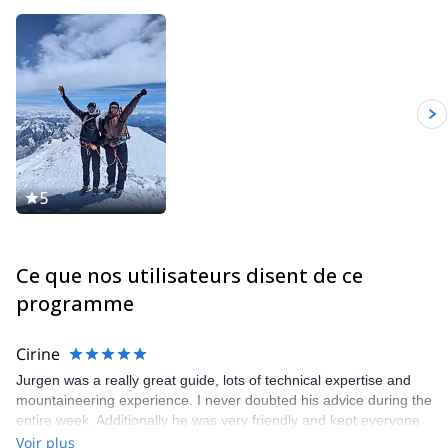
5
Ce que nos utilisateurs disent de ce
programme
Cirine
Jurgen was a really great guide, lots of technical expertise and
mountaineering experience. I never doubted his advice during the
entire week. Additionally he was very friendly and kept everyone
in great spirits.
Voir plus