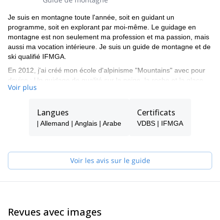
Je suis en montagne toute l'année, soit en guidant un
programme, soit en explorant par moi-même. Le guidage en
montagne est non seulement ma profession et ma passion, mais
aussi ma vocation intérieure. Je suis un guide de montagne et de
ski qualifié IFMGA.
En 2012, j'ai créé mon école d'alpinisme "Mountains" avec pour
devise : Un guidage de qualité sur la neige, la roche et la glace.
Voir plus
Vous pouvez compter sur un faible ratio client/guide, un
équipement fiable et des programmes de haute qualité dirigés
par notre équipe de guides talentueux. Nous ne sommes pas des
Langues
Certificats
drogués de l'adrénaline - nous mettons la sécurité au premier
| Allemand | Anglais | Arabe
VDBS | IFMGA
plan et nous nous efforçons de répondre et de dépasser tous les
besoins de nos clients.
Nous sommes très fiers d'avoir plus de 30% de clients qui
Voir les avis sur le guide
reviennent et nous serions ravis de vous accueillir dans notre
famille "Montagnes" lors de votre prochaine aventure dans la
roche, la neige ou la glace !
Revues avec images