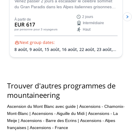
Venez passer 2 jours à escalader le célèbre sommet
du Gran Paradis dans les Alpes italiennes grisonnes
avec l'un des guides certifiés IFMGA de l'équipe
2 jours
Peakshunter.
À partir de
EUR 617
Intermédiaire
Haut
par personne
pour 3 voyageurs
Next group dates:
8 août,
9 août,
15 août,
16 août,
22 août,
23 août,
30 août,
31 août,
5 sept.,
6 sept.,
13 sept.,
20 sept.
Trouver d'autres programmes de
mountaineering
Ascension du Mont Blanc avec guide
|
Ascensions - Chamonix-
Mont-Blanc
|
Ascensions - Aiguille du Midi
|
Ascensions - La
Meije
|
Ascensions - Barre des Ecrins
|
Ascensions - Alpes
françaises
|
Ascensions - France