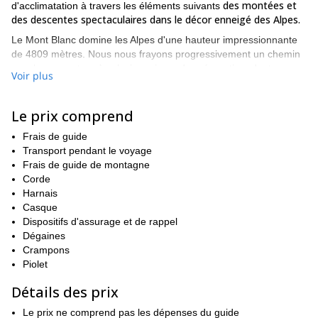
des montées et
d'acclimatation à travers les éléments suivants
des descentes spectaculaires dans le décor enneigé des Alpes.
Le Mont Blanc domine les Alpes d'une hauteur impressionnante
de 4809 mètres. Nous nous frayons progressivement un chemin
vers le sommet après plusieurs jours de préparation, dont
Voir plus
Le Grand Paradis, la
l'ascension du sommet de la montagne.
seule montagne dont le sommet dépasse les 4000 mètres
d'altitude située entièrement en Italie.
Le prix comprend
Le premier jour, nous nous retrouvons à Chamonix/Argentière, où
Frais de guide
nous recevons des informations sur la sécurité et le matériel
Transport pendant le voyage
avant de passer la nuit à l'hôtel.
Frais de guide de montagne
Nous nous sommes mis en route le lendemain matin, comme
Corde
nous l'avions prévu. **Nous marchons ensemble jusqu'au refuge
Harnais
de Chabod, à 2700 mètres d'altitude.**C'est ici que nous
Casque
essayons nos crampons et nos beaudriers sur les rochers
Dispositifs d'assurage et de rappel
entourant le refuge, afin de gagner en confiance pour les
Dégaines
en restant
itinéraires à venir. Nous serons également
Crampons
dans ce
refuge pour 3 nuits.
Piolet
Les trois jours suivants sont consacrés à l'acclimatation
Détails des prix
progressive aux hautes altitudes, tandis que nous pratiquons nos
marches et nos escalades sur neige et sur glace au milieu de
Le prix ne comprend pas les dépenses du guide