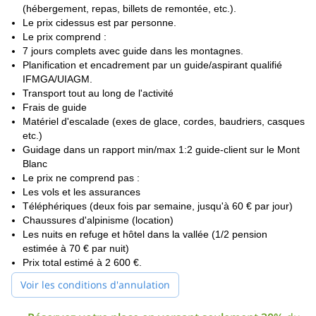
un environnement idyllique, de l'air
paysages magnifiques, la
(hébergement, repas, billets de remontée, etc.).
froid et frais et des vues épiques
Le prix cidessus est par personne.
ce qui en fait une région où il
fait bon s'entraîner.
Le prix comprend :
7 jours complets avec guide dans les montagnes.
ascension de
Le point culminant de cette formation initiale est le
Planification et encadrement par un guide/aspirant qualifié
l'impressionnant sommet alpin du Grand Paradis
Ce programme
IFMGA/UIAGM.
est une randonnée difficile de 10 heures aller-retour qui nous
Transport tout au long de l'activité
permettra de nous préparer idéalement à l'ascension du Mont
Frais de guide
Blanc.
Matériel d'escalade (exes de glace, cordes, baudriers, casques
Après une journée de descente de la vallée et de retour à
etc.)
Chamonix pour une nuit de repos bien méritée, le 7e jour est
Guidage dans un rapport min/max 1:2 guide-client sur le Mont
celui de l'ascension de l'ambitieux et grand Mont Blanc, une
Blanc
ascension de 10 à 12 heures qui vous mettra physiquement et
Le prix ne comprend pas :
vous procurent un énorme
mentalement à l'épreuve, mais...
Les vols et les assurances
sentiment de bien-être et de satisfaction une fois que vous
Téléphériques (deux fois par semaine, jusqu'à 60 € par jour)
avez atteint le sommet.
Chaussures d'alpinisme (location)
Les nuits en refuge et hôtel dans la vallée (1/2 pension
Nous passons la nuit dans le refuge Gouter, avant de
estimée à 70 € par nuit)
redescendre dans la vallée où le programme se termine, avec,
Prix total estimé à 2 600 €.
nous l'espérons, des souvenirs impérissables !
L'ascension du Mont Blanc fait partie de la liste des choses à
Voir les conditions d'annulation
faire avant de mourir - réservez pour la rayer de la vôtre !