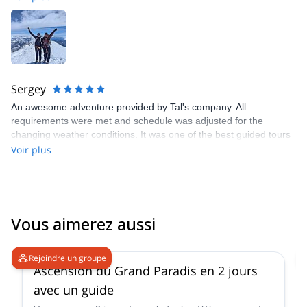
Sergey
An awesome adventure provided by Tal's company. All
requirements were met and schedule was adjusted for the
changing weather conditions. It was one of the best guided tours
I've experienced so far!
Voir plus
Vous aimerez aussi
4.6
(
93
)
Rejoindre un groupe
Ascension du Grand Paradis en 2 jours
avec un guide