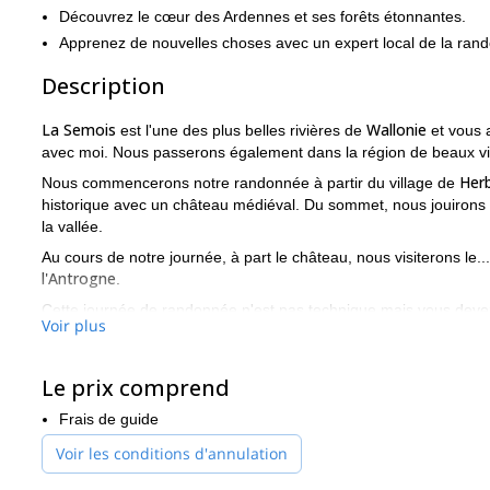
Découvrez le cœur des Ardennes et ses forêts étonnantes.
Apprenez de nouvelles choses avec un expert local de la ran
Description
La Semois
Wallonie
est l'une des plus belles rivières de
et vous 
avec moi. Nous passerons également dans la région de beaux 
Her
Nous commencerons notre randonnée à partir du village de
historique avec un château médiéval. Du sommet, nous jouirons d'
la vallée.
Au cours de notre journée, à part le château, nous visiterons le..
l'Antrogne
.
Cette journée de randonnée n'est pas technique mais vous devez
Voir plus
descendrons la vallée. Nous marcherons principalement dans la 
Rejoignez-moi seul, avec vos amis et/ou votre famille et découvr
Le prix comprend
Luxembourg en Belgique. Je me ferai un plaisir de partager avec
devez savoir avant de rentrer chez vous.
Frais de guide
J'attendrai votre demande de réservation avant de commencer à
Voir les conditions d'annulation
fonction de vos souhaits.
Pour ceux qui sont intéressés, nous pourrions partir pour un pr