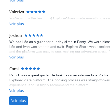
Voir plus
flawless.
Valeriya
You’re simply the best!!! :))) Explore-Share made everything easy 
Voir plus
Joshua
We had Léo as a guide for our day climb in Fonty. We were bles
Léo and Ivan was smooth and swift. Explore-Share was excellent
and the platform was easy to use, making our adventure stress-f
Voir plus
Cami
Patrick was a great guide. He took us on an intermediate Via Fe
Explore-Share platform. The booking process was straightforward
experience, and I’d highly recommend the platform.
Voir plus
Voir plus