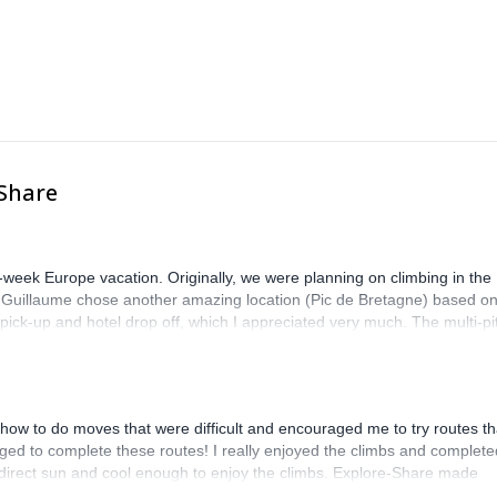
-Share
-week Europe vacation. Originally, we were planning on climbing in the
. Guillaume chose another amazing location (Pic de Bretagne) based o
n pick-up and hotel drop off, which I appreciated very much. The multi-pi
lenge, which I thoroughly enjoyed. The communication from the team
how to do moves that were difficult and encouraged me to try routes th
ed to complete these routes! I really enjoyed the climbs and complete
 direct sun and cool enough to enjoy the climbs. Explore-Share made
 Luis, our guide, was fantastic, and the platform’s organization was