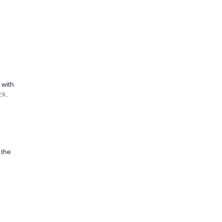
 with
ck,
 the