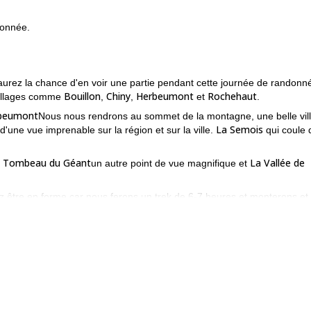
donnée.
aurez la chance d'en voir une partie pendant cette journée de randonn
Bouillon
Chiny
Herbeumont
Rochehaut
villages comme
,
,
et
.
beumont
Nous nous rendrons au sommet de la montagne, une belle vil
La Semois
une vue imprenable sur la région et sur la ville.
qui coule 
Tombeau du Géant
La Vallée de
.
un autre point de vue magnifique et
 être en forme car nous ferons un trek de 6-7 heures et monterons et
forêt.
ez l'une des plus belles parties des Ardennes dans la province du
 vous mes endroits secrets et de vous faire découvrir tout ce que vous
 discuter des détails avec vous et à élaborer un programme sur mesur
ogramme de randonnée de 2 jours et dormir à l'extérieur ou dans une d