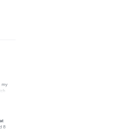
n my
tch
at
d 8