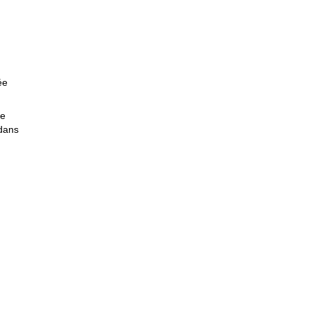
ée
le
dans
e en
es