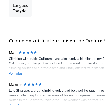
Langues
Français
Ce que nos utilisateurs disent de Explore
Man
Climbing with guide Guillaume was absolutely a highlight of my 2
Calanques, but the park was closed due to wind and fire danger
climbing abilities and preferences and kindly offered train statio
route we did was not only fun but also the right amount of chal
Voir plus
(Gauthier) was prompt and clear—highly recommend!
Maxine
Luis Silva was a great climbing guide and belayer! He taught me 
were challenging for me! Because of his encouragement, I manag
routes in the Sesimbra/Azoia area. The weather was perfect, no
booking an outdoor climbing experience in Lisbon extremely easy.