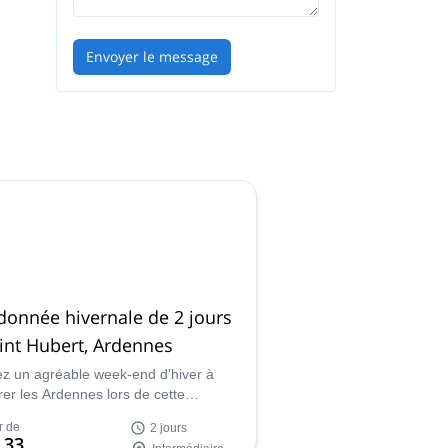
Envoyer le message
onnée hivernale de 2 jours
int Hubert, Ardennes
z un agréable week-end d'hiver à
rer les Ardennes lors de cette
nnée de 2 jours à Saint Hubert, en
r de
2 jours
que, sous la conduite de Philippe,
 33