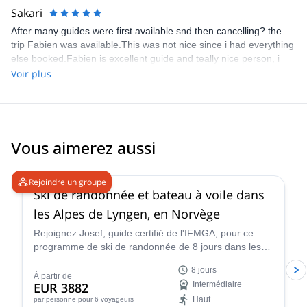
Sakari
After many guides were first available snd then cancelling? the
trip Fabien was available.This was not nice since i had everything
else booked.Fabien is excellent guide and teally nice person, i
highly recommend him.
Voir plus
Vous aimerez aussi
4.7
(
12
)
Rejoindre un groupe
Ski de randonnée et bateau à voile dans
les Alpes de Lyngen, en Norvège
Rejoignez Josef, guide certifié de l'IFMGA, pour ce
programme de ski de randonnée de 8 jours dans les
paysages magnifiques des Alpes de Lyngen en
8 jours
Norvège !
À partir de
EUR 3882
Intermédiaire
Haut
par personne
pour 6 voyageurs