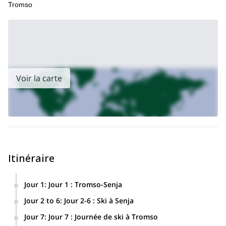
Tromso
Voir la carte
Itinéraire
Jour 1
:
Jour 1 : Tromso-Senja
Tromso
Après être arrivé à
nous ferons un trajet de 3
Jour 2 to 6
:
Jour 2-6 : Ski à Senja
heures et demie en voiture jusqu'à **Senja.**Une fois sur
Nous utiliserons différents lodges comme base afin de skier
place, nous profiterons de notre nuit dans notre hôtel.
Jour 7
:
Jour 7 : Journée de ski à Tromso
dans les montagnes environnantes. Ici, nous trouverons de
hébergement en lodge.