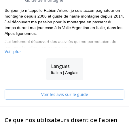
Guide de montagne
Bonjour, je m'appelle Fabien Artero, je suis accompagnateur en
montagne depuis 2008 et guide de haute montagne depuis 2014.
J'ai découvert ma passion pour la montagne en passant du
temps durant ma jeunesse à la Valle Argentina en Italie, dans les
Alpes liguriennes.
J'ai lentement découvert des activités qui me permettaient de
parcourir la vallée au gré des saisons...
Voir plus
La montagne est un grand terrain de jeu. Il faut jouer selon son
humeur, les conditions de la montagne, la météo et enfin choisir
Langues
l'itinéraire... Ce qui rend ces activités complexes et
passionnantes.
Italien | Anglais
Ces activités nous permettent de découvrir les vallées, les
massifs, les pays et les gens qui y vivent. Tout cela constitue un
mélange enrichissant à tout point de vue.
Voir les avis sur le guide
Je voulais que cela devienne mon métier à cause de la
montagne, du contact humain et de la pratique d'activités
passionnantes.
Ce que nos utilisateurs disent de Fabien