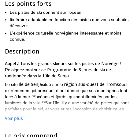
Les points forts
Les pistes de ski donnent sur l'océan
Itinéraire adaptable en fonction des pistes que vous souhaitez
découvrir.
L'expérience culturelle norvégienne intéressante et moins
connue.
Description
Appel à tous les grands skieurs sur les pistes de Norvège !
Programme de 8 jours de ski de
Rejoignez-moi sur ce
randonnée
L'île de Senja.
dans le
Île de Senja
région sud-ouest de Tromso
Le site
situé sur le
est
extrêmement pittoresque, étant donné que ses montagnes font
face à la mer. **océans et fjords, qui sont illuminés par les
lumières de la ville.**Sur l'île, il y a une variété de pistes qui sont
parfaites pour le ski, et vous aurez l'occasion de choisir celles
que vous souhaitez explorer une fois que nous serons arrivés.
Voir plus
Nous commençons notre programme en nous retrouvant à
Tromso
le transport sera assuré
et à partir de là
jusqu'à Senja.
Le prix comprend
Le trajet en voiture sera court, mais une fois arrivés, nous nous