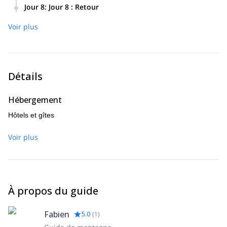
Après notre dernier jour de ski, nous retournerons à
Col
nombreuses montagnes incroyables à skier telles que
Jour 8
:
Jour 8 : Retour
**Tromso.**Nous passerons notre dernière nuit dans un
de Grovla, Keipen,
Rentrez chez vous !
hôtel.
**Roalden,**pour n'en citer que quelques-uns.
Voir plus
Détails
Hébergement
Hôtels et gîtes
Voir plus
À propos du guide
Fabien
5.0
(
1
)