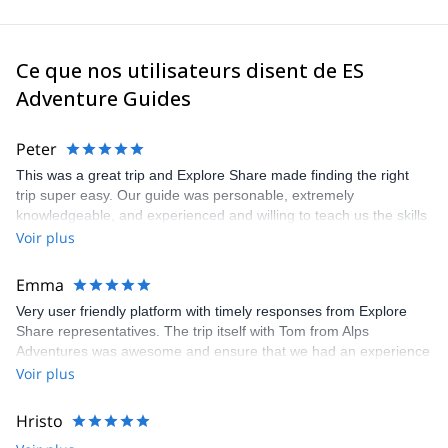
Guides Switzerland et commencez à planifier une expérience
inoubliable en montagne !
Ce que nos utilisateurs disent de ES
Adventure Guides
Peter
This was a great trip and Explore Share made finding the right
trip super easy. Our guide was personable, extremely
knowledgeable, and experienced and willing to teach us the skills
we would have needed to climb the Matterhorn. Unfortunatly, the
Voir plus
conditions were not right to climb so our guide recemmended
another trip which was still a great experience and lots of fun.
Emma
Very user friendly platform with timely responses from Explore
Share representatives. The trip itself with Tom from Alps
Adventures was awesome and ensure that we had an experience
that was 100% what we wanted. Recommend both the platform
Voir plus
and the guide. Thanks to all for arranging and delivering so well.
Hristo