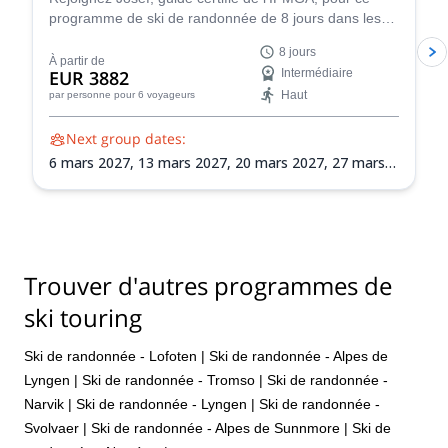
programme de ski de randonnée de 8 jours dans les
paysages magnifiques des Alpes de Lyngen en
8 jours
Norvège !
À partir de
EUR 3882
Intermédiaire
Haut
par personne
pour 6 voyageurs
Next group dates:
6 mars 2027,
13 mars 2027,
20 mars 2027,
27 mars
2027,
3 avr. 2027,
10 avr. 2027,
17 avr. 2027,
24 avr.
2027
Trouver d'autres programmes de
ski touring
Ski de randonnée - Lofoten
|
Ski de randonnée - Alpes de
Lyngen
|
Ski de randonnée - Tromso
|
Ski de randonnée -
Narvik
|
Ski de randonnée - Lyngen
|
Ski de randonnée -
Svolvaer
|
Ski de randonnée - Alpes de Sunnmore
|
Ski de