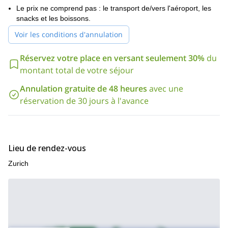
Mefjordvær ne sera pas seulement notre point de départ mais
Le prix ne comprend pas : le transport de/vers l'aéroport, les
aussi notre base d'hébergement. Nous prendrons le repas du
snacks et les boissons.
soir, nous nous reposerons et partagerons nos meilleures
Voir les conditions d'annulation
histoires de la journée dans un hôtel de la région situé au bord de
Mefjord Brygge.
l'océan :
Réservez votre place en versant seulement 30%
du
En bas de cette page, vous trouverez plus de détails sur
montant total de votre séjour
10 mars
l'itinéraire jour par jour. La prochaine date confirmée est
2018
. La date limite pour réserver votre place est le 11 février.
Annulation gratuite de 48 heures
avec une
Alors remplis le formulaire et contacte-moi le plus vite possible.
réservation de 30 jours à l'avance
Je serai heureux d'être votre guide pour cette semaine de ski
de randonnée sur l'île de Senja !
Lieu de rendez-vous
Zurich