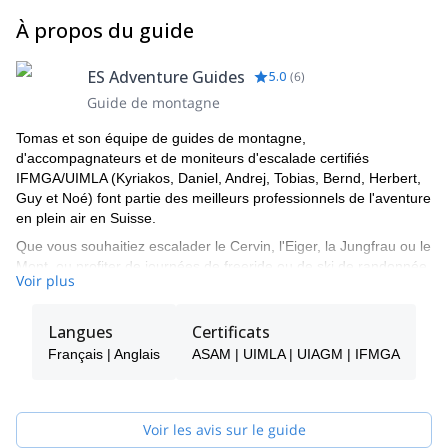
À propos du guide
ES Adventure Guides
5.0
(
6
)
Guide de montagne
Tomas et son équipe de guides de montagne,
d'accompagnateurs et de moniteurs d'escalade certifiés
IFMGA/UIMLA (Kyriakos, Daniel, Andrej, Tobias, Bernd, Herbert,
Guy et Noé) font partie des meilleurs professionnels de l'aventure
en plein air en Suisse.
Que vous souhaitiez escalader le Cervin, l'Eiger, la Jungfrau ou le
Mont, ou profiter de journées de freeride ou de ski de randonnée
Voir plus
autour de Verbier ou Zermatt, entre autres, ils sauront vous
montrer les meilleurs spots et les cordes pour vous assurer une
aventure inoubliable et sûre.
Langues
Certificats
Tomas sera votre principal point de contact pendant le processus
Français | Anglais
ASAM | UIMLA | UIAGM | IFMGA
de réservation et pourra vous aider à répondre à toutes les
questions que vous vous posez afin de vous assurer que vous
recevez le meilleur service de guide possible.
Voir les avis sur le guide
Choisissez l'un des programmes proposés par E-S Adventure