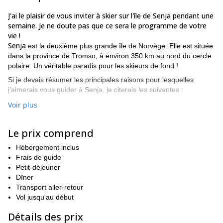
J'ai le plaisir de vous inviter à skier sur l'île de Senja pendant une
semaine. Je ne doute pas que ce sera le programme de votre
vie !
Senja
est la deuxième plus grande île de Norvège. Elle est située
dans la province de Tromso, à environ 350 km au nord du cercle
polaire. Un véritable paradis pour les skieurs de fond !
Si je devais résumer les principales raisons pour lesquelles
j'aimerais vous guider à Senja, je citerais les suivantes :
Voir plus
Ce sera un programme très actif, où tous mes invités feront
les meilleurs tours ;
Le prix comprend
Expérience exclusive : Je guiderai un petit groupe de
seulement 4 participants ;
Hébergement inclus
Les plus incroyables descentes à ski vers la mer ;
Frais de guide
Petit-déjeuner
Vues uniques sur l'île et ses fjords.
Dîner
À l'ouest de Senja se trouve le pittoresque village de pêcheurs de
Transport aller-retour
Mefjordvær. C'est un endroit très agréable où vous trouverez
Vol jusqu'au début
d'étonnants paysages de haute montagne. Il possède également
Détails des prix
l'un des plus beaux fjords de l'île.