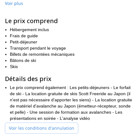
En cours de route, nous profiterons de superbes randonnées à
Voir plus
ski dans l'arrière-pays, nous trouverons d'innombrables
possibilités de randonnée et de la poudreuse intacte !
Le prix comprend
Si vous souhaitez explorer Hokkaido et que cela ne vous dérange
pas de passer du temps sur la route, ce programme est votre
Hébergement inclus
meilleure option ! En plus d'avoir une certaine expérience du ski,
Frais de guide
vous devez être en forme, car la randonnée vous demandera un
Petit-déjeuner
effort supplémentaire.
Transport pendant le voyage
Billets de remontées mécaniques
Quelques points forts de l'itinéraire
Bâtons de ski
Le programme consiste en 9 jours de ski (y compris de courtes
Skis
randonnées). Il y aura également 2 à 3 jours de ski de randonnée
dans l'arrière-pays (en option).
Détails des prix
4 jours dans la région de Niseko
Nous allons passer
en explorant
Le prix comprend également : Les petits-déjeuners - Le forfait
les stations balnéaires et les volcans. Ensuite, nous nous
de ski - La location gratuite de skis Scott Freeride au Japon (il
Furano
rendrons à
dans les montagnes du centre d'Hokkaido.
n'est pas nécessaire d'apporter les siens) - La location gratuite
Rusutso
Notre itinéraire comprend le ski dans les arbres à
un
de matériel d'avalanche au Japon (émetteur-récepteur, sonde
Niseko
exercice de sauvetage en avalanche en
et une séance de
et pelle) - Une session de formation aux avalanches - Les
tournage vidéo dans le lieu moins connu de **Kiroro.**En fait,
présentations en soirée - L'analyse vidéo
nous analyserons ces vidéos plus tard et je vous donnerai des
Voir les conditions d'annulation
conseils pour améliorer votre technique.
Le ski