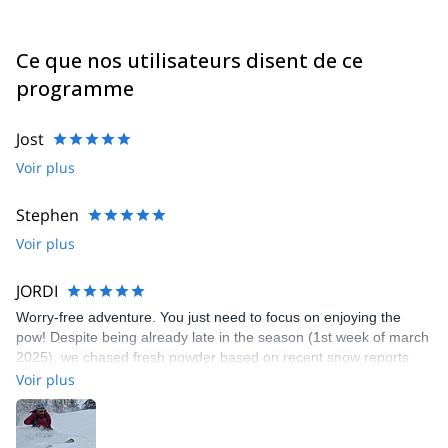
Ce que nos utilisateurs disent de ce
programme
Jost
Voir plus
Stephen
Voir plus
JORDI
Worry-free adventure. You just need to focus on enjoying the
pow! Despite being already late in the season (1st week of march
2025), we chased fresh powder based on recent snow reports
and forecasts. We enjoyed fresh snow pretty much everyday
Voir plus
even if it did not fall a single flake in Nisekko area where we
stayed. Our guide, Miro, was exceptional. A skilled skier and true
snow hunter. He was good at chosing the right spot for skiing