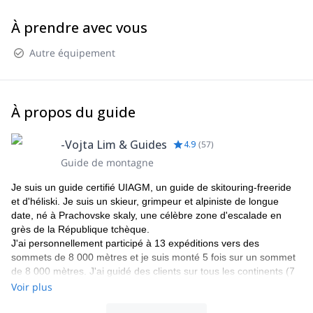
d'annulation (annulation du programme pour cause de blessure,
maladie, etc.), je peux l'organiser pour vous.
À prendre avec vous
Autre équipement
À propos du guide
-Vojta Lim & Guides
4.9
(
57
)
Guide de montagne
Je suis un guide certifié UIAGM, un guide de skitouring-freeride
et d'héliski. Je suis un skieur, grimpeur et alpiniste de longue
date, né à Prachovske skaly, une célèbre zone d'escalade en
grès de la République tchèque.
J'ai personnellement participé à 13 expéditions vers des
sommets de 8 000 mètres et je suis monté 5 fois sur un sommet
de 8 000 mètres. J'ai guidé des clients sur tous les continents (7
sommets, etc.) dans de nombreux treks, expéditions d'escalade
Voir plus
ou de skitouring.