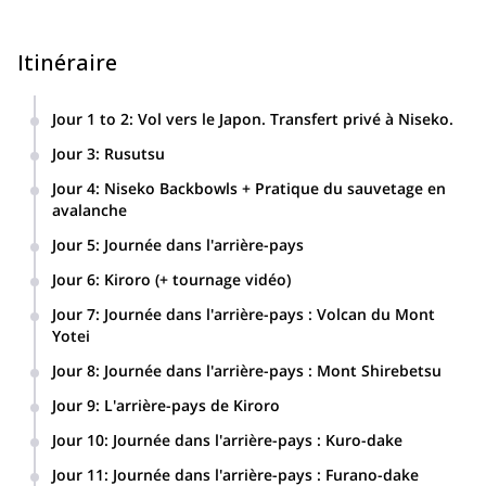
pouvez rejoindre un groupe existant ou venir avec au moins 6 de
vos amis pour un programme privé avec guide.
Enfin, si vous envisagez de rester plus longtemps au Japon, je
Itinéraire
peux vous donner quelques conseils et vous aider à organiser
vos vols.
Jour 1 to 2
:
Vol vers le Japon. Transfert privé à Niseko.
N'hésitez pas à me contacter si vous souhaitez vous joindre à
moi pour un road trip et un programme de ski de randonnée à
Jour 3
:
Rusutsu
Hokkaido. Je ferai de mon mieux pour vous offrir une
Soirée : Présentation sur la sécurité en cas d'avalanche.
Jour 4
:
Niseko Backbowls + Pratique du sauvetage en
expérience complète, sûre et totalement inoubliable !
avalanche
Si vous préférez le freeride et le ski de randonnée, ce
Soirée : Ski en poudreuse de nuit.
programme est fait pour vous.
Programme de 12 jours de ski
Jour 5
:
Journée dans l'arrière-pays
basé dans la région de Niseko
.
Programme de ski de randonnée dans la région de Niseko.
Jour 6
:
Kiroro (+ tournage vidéo)
Soirée : Onsen
Jour 7
:
Journée dans l'arrière-pays : Volcan du Mont
Yotei
Jour 8
:
Journée dans l'arrière-pays : Mont Shirebetsu
Jour 9
:
L'arrière-pays de Kiroro
Soirée : Présentation de "Powder Ski Technique" + Analyse
Jour 10
:
Journée dans l'arrière-pays : Kuro-dake
vidéo.
Soirée : Onsen.
Jour 11
:
Journée dans l'arrière-pays : Furano-dake