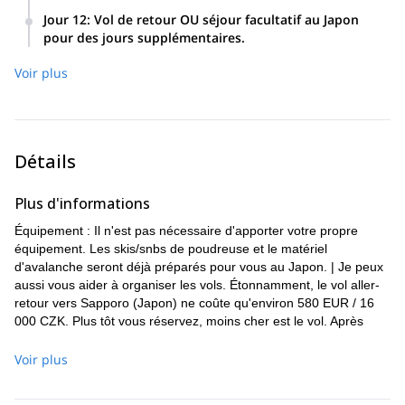
Soirée : Soirée d'adieu.
Jour 12
:
Vol de retour OU séjour facultatif au Japon
pour des jours supplémentaires.
Voir plus
Détails
Plus d'informations
Équipement : Il n'est pas nécessaire d'apporter votre propre
équipement. Les skis/snbs de poudreuse et le matériel
d'avalanche seront déjà préparés pour vous au Japon. | Je peux
aussi vous aider à organiser les vols. Étonnamment, le vol aller-
retour vers Sapporo (Japon) ne coûte qu'environ 580 EUR / 16
000 CZK. Plus tôt vous réservez, moins cher est le vol. Après
votre réservation, je vous recontacterai et organiserai les vols
pour vous si vous le souhaitez. | Si vous avez déjà un logement,
Voir plus
je vous proposerai un forfait à prix réduit sans celui-ci. |
Assurance - environ 100 EUR (assurance de voyage et