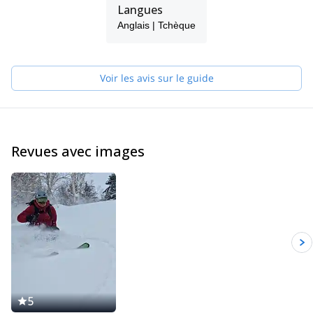
Je dirige une société de guides à Prague et je travaille pour
Langues
Patagonia, SKI TRAB et ABS avalanche backpacks. Je passe
Anglais | Tchèque
mon hiver à guider dans l'hémisphère nord, notamment en héliski
en Laponie (SWE), en ski de randonnée au Maroc ou en profitant
de la meilleure poudreuse du monde au Japon.
Le reste du temps, je participe à des expéditions au Népal ou en
Voir les avis sur le guide
Amérique du Sud et je passe la plupart de l'été à grimper dans
ma ville natale ou à guider dans les Alpes.
J'aime la bière et la nourriture tchèques, les invités passionnés et
les blagues. Si je ne suis pas disponible, mon équipe vous
guidera à ma place.
Revues avec images
5