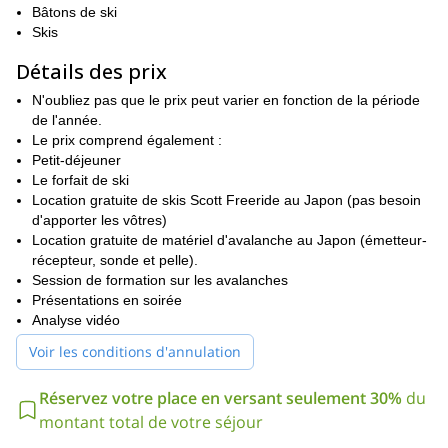
quantité de neige.
Bâtons de ski
Skis
Rusutsu :
vous trouverez ici le meilleur du ski dans les arbres.
Il y a aussi un parc de ski de fond, idéal pour ceux qui veulent
Détails des prix
essayer le freestyle.
N'oubliez pas que le prix peut varier en fonction de la période
Koukusai, Moiwa :
Ce sont de petites stations... des joyaux
de l'année.
absolument cachés !
Le prix comprend également :
Sapporo Teine
le terrain le plus escarpé d'Hokkaido, avec une
Petit-déjeuner
vue imprenable sur l'océan.
Le forfait de ski
Location gratuite de skis Scott Freeride au Japon (pas besoin
Kutchan,
Nous serons basés à
un petit village avec un accès
d'apporter les vôtres)
facile à **Région de Niseko et de Sapporo.**Nous louerons une
Location gratuite de matériel d'avalanche au Japon (émetteur-
maison pour tout le groupe et mangerons des plats cuisinés par
récepteur, sonde et pelle).
notre chef, dans une atmosphère conviviale et unique.
Session de formation sur les avalanches
En outre, nous visiterons quelques Onsen (sources d'eau
Présentations en soirée
chaude), des restaurants avec de délicieux plats japonais et des
Analyse vidéo
bars pour se détendre après avoir skié toute la journée.
Voir les conditions d'annulation
Préparez-vous donc à vous amuser comme des fous !
Même si vous pouvez trouver un itinéraire en dessous de cette
Réservez votre place en versant seulement 30%
du
La flexibilité sera la clé de ce programme.
description,
montant total de votre séjour
J'adapterai le programme en fonction des conditions
météorologiques, ainsi que des besoins des membres du groupe.