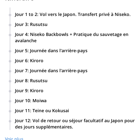
N'hésitez pas à me contacter si vous souhaitez participer à ce
programme de freeride au Japon ! Je me ferai un plaisir de vous
Jour 1 to 2
:
Vol vers le Japon. Transfert privé à Niseko.
guider et de faire en sorte que vous passiez un moment
inoubliable.
Jour 3
:
Rusutsu
Soirée : Présentation sur la sécurité en cas d'avalanche.
Et si vous recherchez un programme similaire, avec plus de ski
Jour 4
:
Niseko Backbowls + Pratique du sauvetage en
de randonnée et moins de freeride, vous devriez considérer ce
avalanche
qui suit
programme de voyage en voiture et de ski de
Soirée : Ski en poudreuse de nuit.
Jour 5
:
Journée dans l'arrière-pays
randonnée dans le Hokkaido.
Programme de ski de randonnée dans la région de Niseko /
Jour 6
:
Kiroro
Soirée : Onsen.
(+ tournage de vidéos).
Jour 7
:
Journée dans l'arrière-pays
Volcan du Mont Yotei / Soirée : Onsen.
Jour 8
:
Rusutsu
Jour 9
:
Kiroro
Soirée : Présentation de "Powder Ski Technique" + Analyse
Jour 10
:
Moiwa
vidéo.
Jour 11
:
Teine ou Kokusai
Soirée : Soirée d'adieu
Jour 12
:
Vol de retour ou séjour facultatif au Japon pour
des jours supplémentaires.
Voir plus