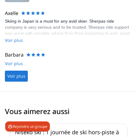
Axelle
Skiing in Japan is a must for any avid skier. Sherpas ride
company is very serious and to be trusted. Sherpas ride support
was great with sensible advice from from beginning to end, great
logistics and accommodation. A special mention to the guide
Voir plus
Tomas, great professional, very serious, who went above and
beyond to give all the best ski experience as well as japanese
Barbara
immersion.
Voir plus
Voir plus
Vous aimerez aussi
4.5
(
38
)
Rejoindre un groupe
Niseko ski : 1 journée de ski hors-piste à