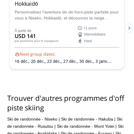
Hokkaidō
Personnalisez l'aventure de ski hors-piste parfaite pour
vous à Niseko, Hokkaidō, et découvrez la neige
incroyable de cette région avec l'instructeur de ski
+1 jours
Nicolas.
À partir de
USD 141
Intermédiaire
Haut
par personne
pour 6 voyageurs
Next group dates:
16 déc.,
20 déc.,
23 déc.,
27 déc.,
30 déc.,
3 janv.
2027,
6 janv. 2027,
10 janv. 2027,
13 janv. 2027,
17
janv. 2027,
20 janv. 2027,
24 janv. 2027,
27 janv.
2027,
31 janv. 2027,
3 févr. 2027,
7 févr. 2027,
10 févr.
2027,
14 févr. 2027,
17 févr. 2027,
21 févr. 2027,
24
févr. 2027,
28 févr. 2027,
3 mars 2027,
7 mars 2027,
Trouver d'autres programmes d'off
10 mars 2027,
14 mars 2027,
17 mars 2027,
21 mars
2027,
24 mars 2027,
28 mars 2027,
31 mars 2027
piste skiing
Ski de randonnée - Niseko
|
Ski de randonnée - Hakuba
|
Ski
de randonnée - Rusutsu
|
Ski de randonnée - Mont Yotei
|
Ski
de randonnée - Asahidake
|
Ski de randonnée - Furano
|
Ski