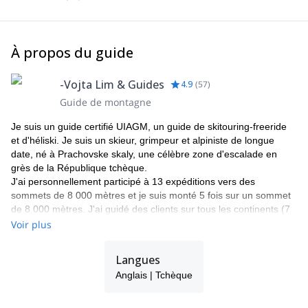
À propos du guide
-Vojta Lim & Guides
4.9
(
57
)
Guide de montagne
Je suis un guide certifié UIAGM, un guide de skitouring-freeride
et d'héliski. Je suis un skieur, grimpeur et alpiniste de longue
date, né à Prachovske skaly, une célèbre zone d'escalade en
grès de la République tchèque.
J'ai personnellement participé à 13 expéditions vers des
sommets de 8 000 mètres et je suis monté 5 fois sur un sommet
de 8 000 mètres. J'ai guidé des clients sur tous les continents (7
sommets, etc.) dans de nombreux treks, expéditions d'escalade
Voir plus
ou de skitouring.
Je dirige une société de guides à Prague et je travaille pour
Langues
Patagonia, SKI TRAB et ABS avalanche backpacks. Je passe
Anglais | Tchèque
mon hiver à guider dans l'hémisphère nord, notamment en héliski
en Laponie (SWE), en ski de randonnée au Maroc ou en profitant
de la meilleure poudreuse du monde au Japon.