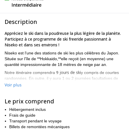
Intermédiaire
Description
Appréciez le ski dans la poudreuse la plus légère de la planète.
Participez à ce programme de ski freeride passionnant à
Niseko et dans ses environs !
Niseko est l'une des stations de ski les plus célèbres du Japon.
Située sur l'île de **Hokkaido,**elle reçoit (en moyenne) une
quantité impressionnante de 18 mètres de neige par an.
9 jours de ski
Notre itinéraire comprendra
y compris de courtes
randonnées. En outre, il y aura 1 ou 2 journées facultatives de
programme de ski de randonnée dans l'arrière-pays.
Voir plus
Voici quelques-uns des endroits que nous visiterons :
Niseko :
il compte 4 stations de ski : Hanazono, Annupuri,
Le prix comprend
Grand Hirafu et Niseko Village. En outre, cette région possède
Hébergement inclus
ski de nuit
probablement les meilleures
du monde, avec des
Frais de guide
pistes éclairées à la poudre noire.
Transport pendant le voyage
Kiroro :
un endroit assez peu connu qui reçoit une grande
Billets de remontées mécaniques