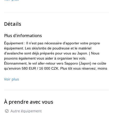
Détails
Plus d'informations
Équipement : Il n'est pas nécessaire d'apporter votre propre
équipement. Les skis/snbs de poudreuse et le matériel
d'avalanche sont déjà préparés pour vous au Japon. | Nous
pouvons également vous aider à organiser les vols.
Étonnamment, le vol aller-retour vers Sapporo (Japon) ne coûte
qu'environ 580 EUR / 16 000 CZK. Plus tôt vous réservez, moins
cher est le vol. Après votre réservation, je vous recontacterai et
organiserai les vols pour vous si vous le souhaitez. | Si vous avez
Voir plus
déjà un logement, nous vous proposerons un forfait à prix réduit
sans celui-ci. | Assurance - environ 100 EUR (assurance de
voyage et d'annulation (annulation du programme pour cause de
blessure, maladie, etc.), je peux l'organiser pour vous.
À prendre avec vous
Autre équipement