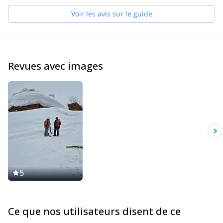
Le reste du temps, je participe à des expéditions au Népal ou en
Voir les avis sur le guide
Amérique du Sud et je passe la plupart de l'été à grimper dans
ma ville natale ou à guider dans les Alpes.
J'aime la bière et la nourriture tchèques, les invités passionnés et
les blagues. Si je ne suis pas disponible, mon équipe vous
guidera à ma place.
Revues avec images
5
Ce que nos utilisateurs disent de ce