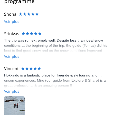
programme
Shona
Voir plus
Srinivas
The trip was run extremely well. Despite less than ideal snow
conditions at the beginning of the trip, the guide (Tomas) did his
best to find good snow and as the snow conditions improved
through the week, we got a better taste of Japow that Hokkaido is
Voir plus
famous for.
Vincent
Hokkaido is a fantastic place for freeride & ski touring and ...
onsen experiences. Miro (our guide from Explore & Share) is a
great professional & an amazing person !!
Voir plus