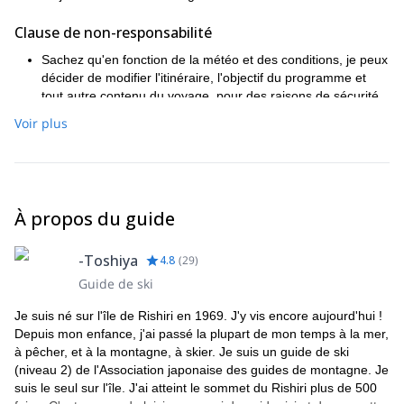
Clause de non-responsabilité
Sachez qu'en fonction de la météo et des conditions, je peux
décider de modifier l'itinéraire, l'objectif du programme et
tout autre contenu du voyage, pour des raisons de sécurité.
En tant que guide, je ne peux être tenu responsable des
Voir plus
accidents qui pourraient survenir pendant le programme, à
l'exception de ceux qui sont dus à une négligence grave ou
à une intention malveillante de ma part.
Sachez également que je guiderai à un rythme adapté au
participant ayant le niveau technique et la condition physique
À propos du guide
les moins élevés.
Plus d'informations
-Toshiya
4.8
(
29
)
Guide de ski
Vous devrez arriver sur l'île de Rishiri la nuit précédente et il est
recommandé de partir le lendemain du programme (il y a donc
Je suis né sur l'île de Rishiri en 1969. J'y vis encore aujourd'hui !
une nuit supplémentaire d'hébergement incluse dans le prix).
Depuis mon enfance, j'ai passé la plupart de mon temps à la mer,
Comme nous serons 2 guides à gérer le programme, nous
à pêcher, et à la montagne, à skier. Je suis un guide de ski
diviserons le groupe par amis ou par niveau.
(niveau 2) de l'Association japonaise des guides de montagne. Je
Prix : le prix au moment de la réservation dépend de la taille du
suis le seul sur l'île. J'ai atteint le sommet du Rishiri plus de 500