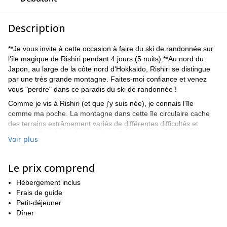
Description
**Je vous invite à cette occasion à faire du ski de randonnée sur
l'île magique de Rishiri pendant 4 jours (5 nuits).**Au nord du
Japon, au large de la côte nord d'Hokkaido, Rishiri se distingue
par une très grande montagne. Faites-moi confiance et venez
vous "perdre" dans ce paradis du ski de randonnée !
Comme je vis à Rishiri (et que j'y suis née), je connais l'île
comme ma poche. La montagne dans cette île circulaire cache
des terrains extrêmement variés de différentes difficultés et
toujours d'une beauté exceptionnelle.
Voir plus
Le ski de randonnée et le splitboard sont la norme sur l'île,
puisqu'il n'y a pas de télésièges. Par conséquent, vous pouvez
Le prix comprend
imaginer que ce n'est pas exactement une destination bondée. Si
vous cherchez à profiter de la solitude en montant et en
Hébergement inclus
descendant les pistes, Rishiri est idéal !
Frais de guide
Nous séjournerons dans la maison d'hôtes que je possède et
Petit-déjeuner
gère avec ma famille. C'est un endroit magnifique pour se
Dîner
détendre et se reposer chaque soir, très paisible en effet. Elle