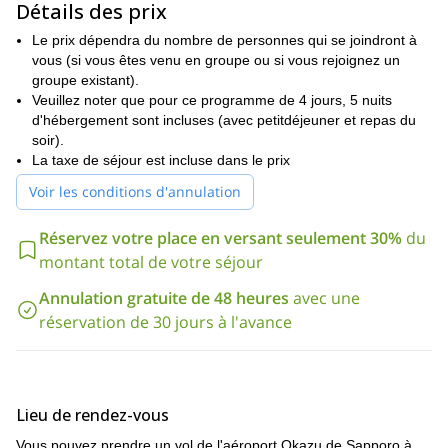
Détails des prix
dispose d'un onsen (bain de source chaude) pour se détendre.
En outre, vous pourrez déguster notre délicieuse cuisine.
Le prix dépendra du nombre de personnes qui se joindront à
Je recommande de venir la veille du début du ski et de repartir le
vous (si vous êtes venu en groupe ou si vous rejoignez un
lendemain de sa fin, c'est pourquoi j'ai inclus 5 nuits dans ce
groupe existant).
programme de 4 jours. Si vous préférez une autre option,
Veuillez noter que pour ce programme de 4 jours, 5 nuits
consultez ce programme plus général à Rishiri
d'hébergement sont incluses (avec petitdéjeuner et repas du
.
soir).
Nous utiliserons une motoneige pour parcourir des distances
La taxe de séjour est incluse dans le prix
plates et longues. De cette façon, nous aurons accès à des
endroits plus reculés, pour ensuite faire l'ascension avec les
Voir les conditions d'annulation
peaux. L'itinéraire exact dépendra de la météo et des conditions
de neige, ainsi que de votre niveau.
Réservez votre place en versant seulement 30%
du
Nous diviserons le groupe en 2 et chaque sous-groupe passera
montant total de votre séjour
la journée avec un guide différent. Il n'y a pas de lieux de location
Annulation gratuite de 48 heures
avec une
sur l'île, donc n'oubliez pas d'apporter tout votre équipement (y
compris l'équipement de sécurité).
réservation de 30 jours à l'avance
Intéressé à me rejoindre dans cette magnifique île japonaise
pour le meilleur du ski de randonnée ? Alors réservez ce
programme pour que nous puissions prendre les dispositions
finales !
Lieu de rendez-vous
3 jours
5 jours
Je propose également un
et un
option avec
Vous pouvez prendre un vol de l'aéroport Okazu de Sapporo à