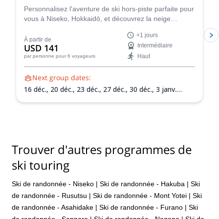
Personnalisez l'aventure de ski hors-piste parfaite pour
vous à Niseko, Hokkaidō, et découvrez la neige
incroyable de cette région avec l'instructeur de ski
+1 jours
Nicolas.
À partir de
USD 141
Intermédiaire
Haut
par personne
pour 6 voyageurs
Next group dates:
16 déc.,
20 déc.,
23 déc.,
27 déc.,
30 déc.,
3 janv.
2027,
6 janv. 2027,
10 janv. 2027,
13 janv. 2027,
17
janv. 2027,
20 janv. 2027,
24 janv. 2027,
27 janv.
2027,
31 janv. 2027,
3 févr. 2027,
7 févr. 2027,
10 févr.
2027,
14 févr. 2027,
17 févr. 2027,
21 févr. 2027,
24
févr. 2027,
28 févr. 2027,
3 mars 2027,
7 mars 2027,
Trouver d'autres programmes de
10 mars 2027,
14 mars 2027,
17 mars 2027,
21 mars
2027,
24 mars 2027,
28 mars 2027,
31 mars 2027
ski touring
Ski de randonnée - Niseko
|
Ski de randonnée - Hakuba
|
Ski
de randonnée - Rusutsu
|
Ski de randonnée - Mont Yotei
|
Ski
de randonnée - Asahidake
|
Ski de randonnée - Furano
|
Ski
de randonnée - Sapporo
|
Ski de randonnée - Nagano
|
Ski de