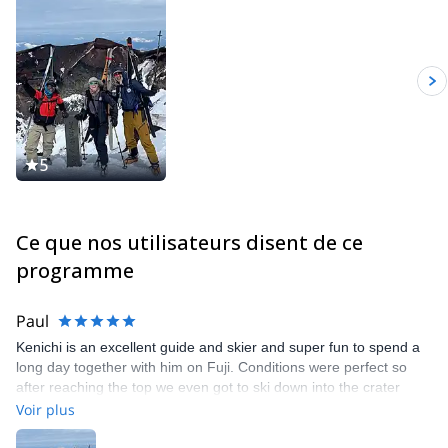
5
Ce que nos utilisateurs disent de ce
programme
Paul
Kenichi is an excellent guide and skier and super fun to spend a
long day together with him on Fuji. Conditions were perfect so
after reaching the top we even got to ski down into the crater
which was unique. We rented touring skis from Kenichi (very
Voir plus
good condition and relatively new) and he came to our hotel the
afternoon prior to the climb to meet us, adjust bindings, etc. His