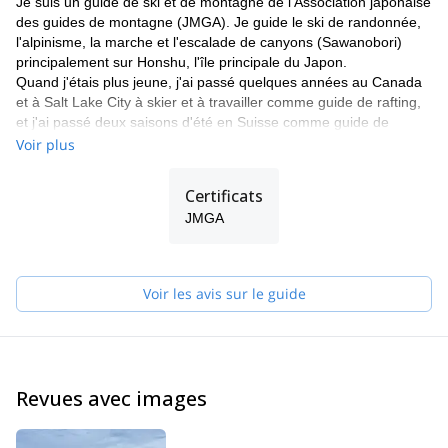
Je suis un guide de ski et de montagne de l'Association japonaise
des guides de montagne (JMGA). Je guide le ski de randonnée,
l'alpinisme, la marche et l'escalade de canyons (Sawanobori)
principalement sur Honshu, l'île principale du Japon.
Quand j'étais plus jeune, j'ai passé quelques années au Canada
et à Salt Lake City à skier et à travailler comme guide de rafting,
et j'ai passé deux saisons d'été en Suisse comme guide de
randonnée.
Voir plus
J'ai commencé à guider des skis dans l'arrière-pays lorsque je
me suis installé à Minakami et j'ai créé l'une des premières
Certificats
sociétés de guides de ski dans l'arrière-pays de la région en
JMGA
2002. Je voyage chaque année en Europe et en Amérique du
Nord pour des programmes de ski avec mes clients.
Veuillez me contacter si vous souhaitez venir au Japon et si vous
Voir les avis sur le guide
voulez profiter de notre magnifique environnement tout en
pratiquant une activité de plein air passionnante.
Revues avec images