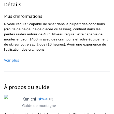
Détails
Plus d'informations
Niveau requis : capable de skier dans la plupart des conditions
(croûte de neige, neige glacée ou tassée), confiant dans les
pentes raides autour de 40 °. Niveau requis : être capable de
monter environ 1400 m avec des crampons et votre équipement
de ski sur votre sac à dos (10 heures). Avoir une expérience de
l'utilisation des crampons.
Equipement : matériel de ski (skis, splitboard), crampons (pour
Voir plus
vos chaussures de ski), une paire de chaussures d'approche.
Vous pouvez louer : le matériel de sécurité avalanche (balise,
sonde, pelle).
À propos du guide
Kenichi
5.0
(
16
)
Guide de montagne