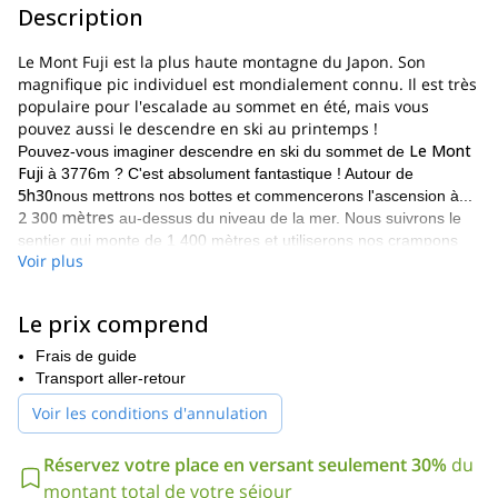
Description
Le Mont Fuji est la plus haute montagne du Japon. Son
magnifique pic individuel est mondialement connu. Il est très
populaire pour l'escalade au sommet en été, mais vous
pouvez aussi le descendre en ski au printemps !
Le Mont
Pouvez-vous imaginer descendre en ski du sommet de
Fuji
à 3776m ? C'est absolument fantastique ! Autour de
5h30
nous mettrons nos bottes et commencerons l'ascension à...
2 300 mètres
au-dessus du niveau de la mer. Nous suivrons le
sentier qui monte de 1 400 mètres et utiliserons nos crampons
Voir plus
dans les sections difficiles.
Ce programme offre également la possibilité de skier à une
Boucle Senjojiki
Alpes japonaises
altitude de 2612m,
dans le
.
Le prix comprend
Boucle Senjojiki
est également célèbre pour le ski de randonnée.
Frais de guide
Vous pouvez profiter du ski sur tous les terrains qui ont été
Transport aller-retour
formés pendant la période glaciaire. De plus, allez à la source
chaude à la fin de votre première journée. Ici, vous pouvez vous
Voir les conditions d'annulation
détendre et vous préparer pour votre prochaine descente
Le Mont Fuji
excitante.
sur des skis !
Réservez votre place en versant seulement 30%
du
Ce programme est prévu pour 3 jours en raison de la possibilité
montant total de votre séjour