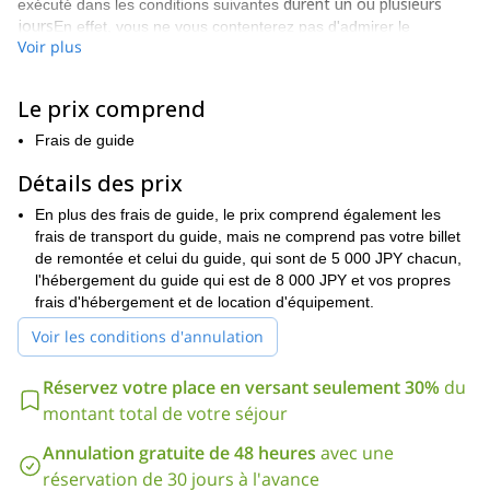
durent un ou plusieurs
exécuté dans les conditions suivantes
jours
En effet, vous ne vous contenterez pas d'admirer le
Voir plus
paysage, vous pourrez également dévaler les pentes des
sommets.
Il y a un certain nombre de magnifiques descentes à choisir
Le prix comprend
pendant ce programme. Et en fonction de votre niveau, des
Frais de guide
conditions météorologiques, de l'état de la neige et de la durée
du programme, je vous aiderai à choisir celles qui vous
Détails des prix
conviennent le mieux.
En plus des frais de guide, le prix comprend également les
En plus du ski, ce programme comprendra également un peu de
frais de transport du guide, mais ne comprend pas votre billet
trekking. Ce qui donne à ce programme un côté exploratoire que
de remontée et celui du guide, qui sont de 5 000 JPY chacun,
l'on ne retrouve pas dans les expéditions de ski de randonnée
l'hébergement du guide qui est de 8 000 JPY et vos propres
plus structurées.
frais d'hébergement et de location d'équipement.
Il est important lorsque l'on skie dans l'arrière-pays, dans un
Voir les conditions d'annulation
Daisetsuzan
massif montagneux tel que
que vous soyez dans
bonne condition physique
. Il est également très utile d'avoir une
expérience préalable du ski dans des chaînes de montagnes
Réservez votre place en versant seulement 30%
du
similaires.
montant total de votre séjour
Le parc national de Daisetsuzan, à Hokkaido, est un endroit
Annulation gratuite de 48 heures
avec une
formidable à visiter et à explorer. Et lorsque vous ajoutez à
cela la possibilité de skier sur ses incroyables descentes en
réservation de 30 jours à l'avance