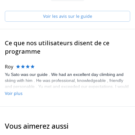
Voir les avis sur le guide
Ce que nos utilisateurs disent de ce
programme
Roy
Yu Sato was our guide . We had an excellent day climbing and
skiing with him . He was professional, knowledgeable , friendly
and personable . Yu met and exceeded our expectations. I would
not hesitate to hire Yu Sato as our guide in the future. Thank you
Voir plus
, Yu !
Vous aimerez aussi
4.5
(
38
)