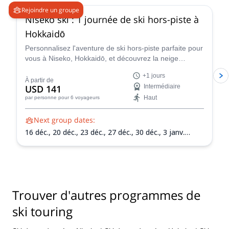
Rejoindre un groupe
Niseko ski : 1 journée de ski hors-piste à
Hokkaidō
Personnalisez l'aventure de ski hors-piste parfaite pour
vous à Niseko, Hokkaidō, et découvrez la neige
incroyable de cette région avec l'instructeur de ski
+1 jours
Nicolas.
À partir de
USD 141
Intermédiaire
Haut
par personne
pour 6 voyageurs
Next group dates:
16 déc.,
20 déc.,
23 déc.,
27 déc.,
30 déc.,
3 janv.
2027,
6 janv. 2027,
10 janv. 2027,
13 janv. 2027,
17
janv. 2027,
20 janv. 2027,
24 janv. 2027,
27 janv.
2027,
31 janv. 2027,
3 févr. 2027,
7 févr. 2027,
10 févr.
2027,
14 févr. 2027,
17 févr. 2027,
21 févr. 2027,
24
févr. 2027,
28 févr. 2027,
3 mars 2027,
7 mars 2027,
Trouver d'autres programmes de
10 mars 2027,
14 mars 2027,
17 mars 2027,
21 mars
2027,
24 mars 2027,
28 mars 2027,
31 mars 2027
ski touring