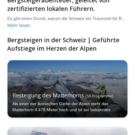
Bergsteigerabenteuer, geleitet von
zertifizierten lokalen Führern.
Es gibt einen Grund, warum die Schweiz ein Traumziel für Bergsteiger ist. Vom legendären Matterhorn und Eiger bis zu den unberührten Gipfeln von Zermatt, Grindelwald und Saas-Fee bietet dieses Alpenland einige der ikonischsten Aufstiege der Welt. Ob Sie ein erfahrener Alpinist oder ein Anfänger sind, der seinen ersten Gipfel erreichen möchte, unsere geführten Bergsteigertouren in der Schweiz garantieren Sicherheit, fachkundige Anleitung und unvergessliche Panoramablicke. Schließen Sie sich einem zertifizierten IFMGA-Führer an und entdecken Sie, was das Klettern in den Schweizer Alpen zu einem einmaligen Erlebnis macht.
Mehr lesen
Bergsteigen in der Schweiz | Geführte
Aufstiege im Herzen der Alpen
Besteigung des Matterhorns
(
50
Programme
)
Als einer der ikonischen Gipfel der Alpen steht das
Matterhorn 4.478 Meter hoch und ist ein bekanntes
Kletterziel für alle Arten von Bergsteigern!