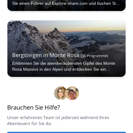
Sie einen Führer auf Explore-share.com und buchen Sie
Ihre nächste Bergsteigertour zum Gipfel der Dufourspitze.
Bergsteigen in Monte Rosa
(
36
Programme
)
Erklimmen Sie die atemberaubenden Gipfel des Monte
Rosa Massivs in den Alpen und entdecken Sie ein
Bergsteigerparadies, das Ihnen den Atem rauben wird!
Brauchen Sie Hilfe?
Unser erfahrenes Team ist jederzeit während Ihres
Abenteuers für Sie da.