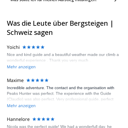
Was die Leute über Bergsteigen |
Schweiz sagen
Yoichi
Nice and kind guide and a beautiful weather made our climb a
wonderful experience . Thank you very much .
Mehr anzeigen
Maxime
Incredible adventure. The contact and the organisation with
Peaks Hunter was perfect. The experience with the Guide
(Claudio) was also perfect. Very professional guide, perfect
French speaker. It was a pleasure to spend those two days
Mehr anzeigen
with him. Reaching the summit without him would have been
impossible. (Do not believe in the Youtube videos over the Lion
Hannelore
Ridge, they are not a good representation of the journey, much
Nicola was the perfect guide! We had a wonderfull day, he
harder but way more nice) Thank you Peaks Hunter.