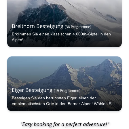
Breithorn Besteigung
(
38
Programme
)
Erklimmen Sie einen klassischen 4.000m-Gipfel in den
Alpen!
Eiger Besteigung
(
19
Programme
)
Besteigen Sie den berühmten Eiger, einen der
emblematischsten Orte in den Berner Alpen! Wählen Sie
einen der Guides auf Explore-share.com und beginnen
Sie mit der Planung Ihrer nächsten Bergbesteigung am
Eiger.
"Easy booking for a perfect adventure!"