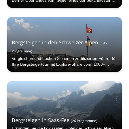
Berner Oberlandes vom Gipfel eines der bekanntesten
Berge der Schweiz!
Bergsteigen in den Schweizer Alpen
(
196
Programme
)
Vergleichen und buchen Sie einen zertifizierten Führer für
Ihre Bergsteigertour mit Explore-Share.com: 1000+
Führer, 70+ Länder und mehr als 5000 verschiedene
Programme zur Auswahl. Wählen Sie aus unserer
Bergsteigerauswahl. Die Berge rufen!
Bergsteigen in Saas-Fee
(
26
Programme
)
Erkunden Sie die kolossalen Gipfel der Schweizer Alpen