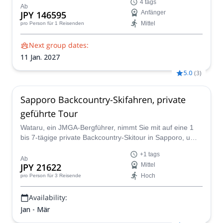
4 tags
befahren!
Ab
JPY 146595
Anfänger
Mittel
pro Person
für 1 Reisenden
Next group dates:
11 Jan. 2027
5.0
(
3
)
Sapporo Backcountry-Skifahren, private
geführte Tour
Wataru, ein JMGA-Bergführer, nimmt Sie mit auf eine 1
bis 7-tägige private Backcountry-Skitour in Sapporo, um
die besten Pulverschneegebiete zu erkunden und
+1 tags
traditionelle Onsen und lokale Küche zu genießen.
Ab
JPY 21622
Mittel
Hoch
pro Person
für 3 Reisende
Availability:
Jan - Mär