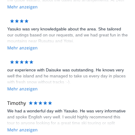
the guide Wataru, about the dates and arrangements. At 14th
February it was never intended to go on a tour. Sorry, maybe
Mehr anzeigen
my fault, but this did go wrong. Actually I have no access the
chating-protocol with Waturu anymore to proof that we were
still trying to find a date. Due to an infect I'm not going to be
Yasuko was very knowledgable about the area. She tailored
able to go on a tour with Waturu before I leave. Would you
our outings based on our requests, and we had great fun in the
please be so kind to consider a refund of my payment, as to
mountains near Rusutsu and Yotei.
the above mentioned reasons. Kind regards Sascha
Mehr anzeigen
our experience with Daisuke was outstanding. He knows very
well the island and he managed to take us every day in places
with fresh snow without tracks :-).
Mehr anzeigen
Timothy
We had a wonderful day with Yasuko. He was very informative
and spoke English very well. I would highly recommend this
tour to anyone looking for a great time ski touring or split
boarding Mt. Yotei
Mehr anzeigen