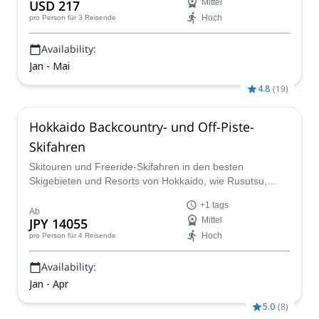
USD 217
Mittel
Skifahren erleben.
Hoch
pro Person
für 3 Reisende
Availability:
Jan - Mai
4.8
(
19
)
Hokkaido Backcountry- und Off-Piste-
Skifahren
Skitouren und Freeride-Skifahren in den besten
Skigebieten und Resorts von Hokkaido, wie Rusutsu,
Niseko, Neemy Onsen, Mt Yotei, Sapporo Kokkusai... mit
+1 tags
Daisuke, einem lokalen IFMGA-Führer und Freeride-Ski-
Ab
JPY 14055
Mittel
Experten.
Hoch
pro Person
für 4 Reisende
Availability:
Jan - Apr
5.0
(
8
)