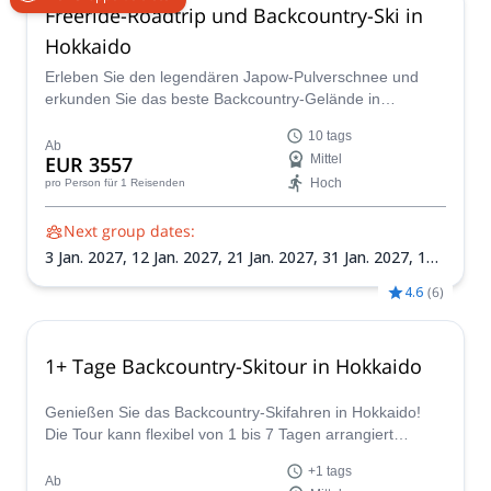
Freeride-Roadtrip und Backcountry-Ski in
Hokkaido
Erleben Sie den legendären Japow-Pulverschnee und
erkunden Sie das beste Backcountry-Gelände in
Hokkaido mit diesem epischen 9- oder 10-tägigen
10 tags
Abenteuer, das von einem zertifizierten Guide geleitet
Ab
EUR 3557
Mittel
wird. Bereiten Sie sich darauf vor, die unberührte Wildnis
Hoch
pro Person
für 1 Reisenden
von Hokkaido zu entdecken, indem Sie über die Grenzen
des Resorts hinaus in unberührte Pulverschneefelder
Next group dates:
vordringen.
3 Jan. 2027,
12 Jan. 2027,
21 Jan. 2027,
31 Jan. 2027,
10
Feb. 2027,
19 Feb. 2027,
28 Feb. 2027
4.6
(
6
)
1+ Tage Backcountry-Skitour in Hokkaido
Genießen Sie das Backcountry-Skifahren in Hokkaido!
Die Tour kann flexibel von 1 bis 7 Tagen arrangiert
werden. Mit einem erfahrenen lokalen Führer können Sie
+1 tags
eine unvergessliche Skitour und Onsen nach dem
Ab