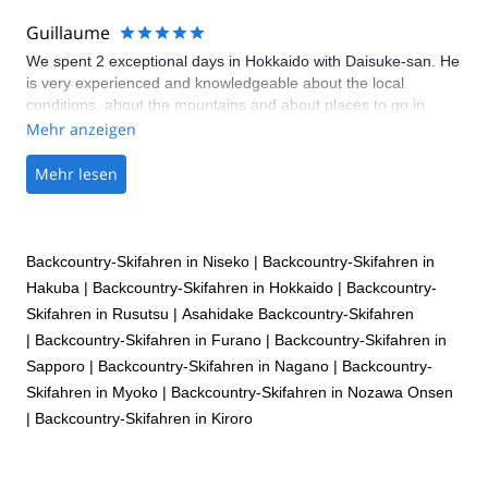
Guillaume
We spent 2 exceptional days in Hokkaido with Daisuke-san. He
is very experienced and knowledgeable about the local
conditions, about the mountains and about places to go in
general. Even after our trip with him had ended, Daisuke-san
Mehr anzeigen
came to our rescue when we had technical troubles. We feel
privileged to have shared his company for two days, and we
Mehr lesen
will never forget our time in Hokkaido with him.
Backcountry-Skifahren in Niseko
|
Backcountry-Skifahren in
Hakuba
|
Backcountry-Skifahren in Hokkaido
|
Backcountry-
Skifahren in Rusutsu
|
Asahidake Backcountry-Skifahren
|
Backcountry-Skifahren in Furano
|
Backcountry-Skifahren in
Sapporo
|
Backcountry-Skifahren in Nagano
|
Backcountry-
Skifahren in Myoko
|
Backcountry-Skifahren in Nozawa Onsen
|
Backcountry-Skifahren in Kiroro