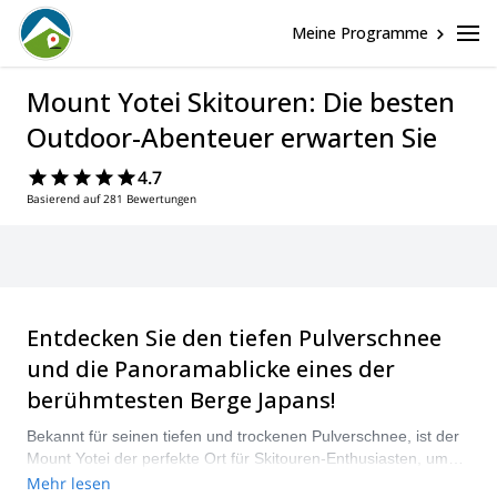
Meine Programme
Mount Yotei Skitouren: Die besten
Outdoor-Abenteuer erwarten Sie
4.7
Basierend auf 281 Bewertungen
Entdecken Sie den tiefen Pulverschnee
und die Panoramablicke eines der
berühmtesten Berge Japans!
Bekannt für seinen tiefen und trockenen Pulverschnee, ist der
Mount Yotei der perfekte Ort für Skitouren-Enthusiasten, um
perfekte Abfahrten auf großartigen Berghängen zu machen
Mehr lesen