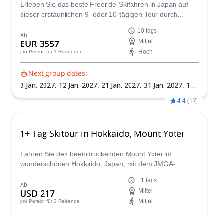
Erleben Sie das beste Freeride-Skifahren in Japan auf
dieser erstaunlichen 9- oder 10-tägigen Tour durch
Hokkaidos epischste Pulverschnee-Spots mit einem lokal
10 tags
zertifizierten Guide! Von den weltbekannten Resorts
Ab
EUR 3557
Mittel
Niseko und Sapporo bis hin zu versteckten Juwelen im
Hoch
pro Person
für 1 Reisenden
Hinterland haben Sie die Möglichkeit, einige der
herausforderndsten und lohnendsten Gelände in Japan
Next group dates:
zu erkunden.
3 Jan. 2027,
12 Jan. 2027,
21 Jan. 2027,
31 Jan. 2027,
10
Feb. 2027,
19 Feb. 2027,
28 Feb. 2027
4.4
(
17
)
1+ Tag Skitour in Hokkaido, Mount Yotei
Fahren Sie den beeindruckenden Mount Yotei im
wunderschönen Hokkaido, Japan, mit dem JMGA-
Bergführer Yasuko auf einer speziell für Sie geplanten
+1 tags
Reise hinunter.
Ab
USD 217
Mittel
Mittel
pro Person
für 3 Reisende