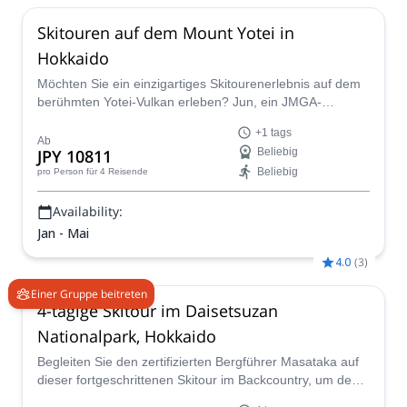
Skitouren auf dem Mount Yotei in
Hokkaido
Möchten Sie ein einzigartiges Skitourenerlebnis auf dem
berühmten Yotei-Vulkan erleben? Jun, ein JMGA-
zertifizierter Bergführer, wird Sie fachkundig dorthin
+1 tags
führen.
Ab
JPY 10811
Beliebig
Beliebig
pro Person
für 4 Reisende
Availability:
Jan - Mai
4.0
(
3
)
Einer Gruppe beitreten
4-tägige Skitour im Daisetsuzan
Nationalpark, Hokkaido
Begleiten Sie den zertifizierten Bergführer Masataka auf
dieser fortgeschrittenen Skitour im Backcountry, um den
berühmten und schönen Mount Yotei in Niseko, Japan, zu