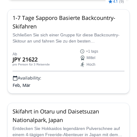
4.1
(
9
)
1-7 Tage Sapporo Basierte Backcountry-
Skifahren
Schließen Sie sich einer Gruppe für diese Backcountry-
Skitour an und fahren Sie zu den besten
Pulverschneegebieten in Sapporo, zusammen mit einem
+1 tags
lokalen JMGA-Bergführer.
Ab
JPY 21622
Mittel
Hoch
pro Person
für 3 Reisende
Availability:
Feb, Mär
Skifahrt in Otaru und Daisetsuzan
Nationalpark, Japan
Entdecken Sie Hokkaidos legendären Pulverschnee auf
einem 4-tägigen Freeride-Abenteuer in Japan mit dem