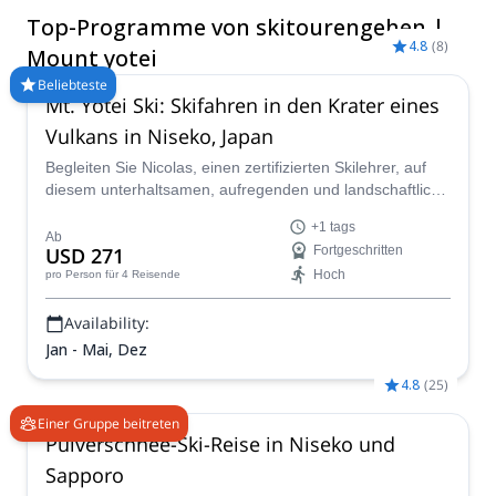
und dabei atemberaubende Ausblicke zu genießen!
Top-Programme von skitourengehen |
Vergleichen und buchen Sie einen zertifizierten Guide für Ihre
4.8
(
8
)
Reise auf Explore-Share.com: 1500+ Guides, 70+ Länder und
Mount yotei
mehr als 8000 verschiedene Programme zur Auswahl. Wählen
Beliebteste
Sie aus unserer Auswahl an Skitourenreisen am Mount Yotei.
Mt. Yotei Ski: Skifahren in den Krater eines
Die Berge rufen!
Vulkans in Niseko, Japan
Begleiten Sie Nicolas, einen zertifizierten Skilehrer, auf
diesem unterhaltsamen, aufregenden und landschaftlich
reizvollen 1+ Tag Mt Yotei Skitouren-Abenteuer.
+1 tags
Besteigen Sie den Gipfel des höchsten Berges auf
Ab
USD 271
Fortgeschritten
Hokkaido und genießen Sie den hochwertigen und
Hoch
pro Person
für 4 Reisende
reichlichen Pulverschnee im Krater und an seinen
Flanken.
Availability:
Jan - Mai, Dez
4.8
(
25
)
Einer Gruppe beitreten
Pulverschnee-Ski-Reise in Niseko und
Sapporo