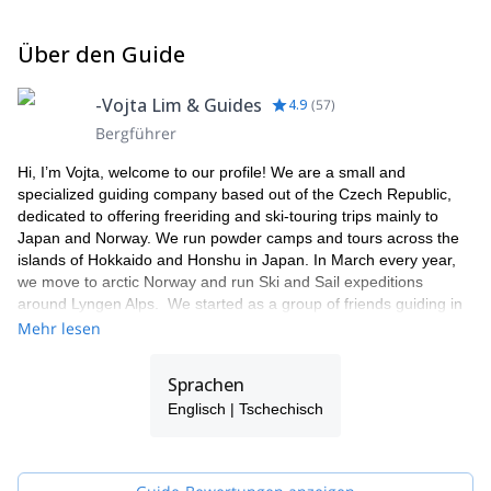
Über den Guide
-Vojta Lim & Guides
4.9
(
57
)
Bergführer
Hi, I’m Vojta, welcome to our profile! We are a small and
specialized guiding company based out of the Czech Republic,
dedicated to offering freeriding and ski-touring trips mainly to
Japan and Norway. We run powder camps and tours across the
islands of Hokkaido and Honshu in Japan. In March every year,
we move to arctic Norway and run Ski and Sail expeditions
around Lyngen Alps. We started as a group of friends guiding in
Japan in 2013 and we still beleive you should feel like you are
Mehr lesen
riding with friends on our trips. The tours are flexible with the
single purpose of skiing in the best snow and finding the best
Sprachen
lines possible. We have strong area knowledge of the terrain and
Englisch | Tschechisch
go the extra mile to provide you with an unforgettable experience.
Our trips not only include skiing, but also delicious food and local
culture as you improve your skills as a backcountry skier or
snowboarder.