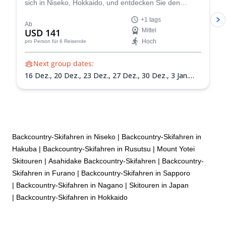
sich in Niseko, Hokkaido, und entdecken Sie den
Sherpas ride provided quite nice and new Kästle Skis! Sherpas
erstaunlichen Schnee dieser Gegend zusammen mit
Ride delivered an exceptional experience, and we’d highly
+1 tags
Skilehrer Nicolas.
recommend them to anyone looking for an unforgettable skiing
Ab
USD 141
Mittel
adventure.
Hoch
pro Person
für 6 Reisende
Next group dates:
16 Dez.,
20 Dez.,
23 Dez.,
27 Dez.,
30 Dez.,
3 Jan.
2027,
6 Jan. 2027,
10 Jan. 2027,
13 Jan. 2027,
17 Jan.
2027,
20 Jan. 2027,
24 Jan. 2027,
27 Jan. 2027,
31 Jan.
2027,
3 Feb. 2027,
7 Feb. 2027,
10 Feb. 2027,
14 Feb.
2027,
17 Feb. 2027,
21 Feb. 2027,
24 Feb. 2027,
28
Feb. 2027,
3 März 2027,
7 März 2027,
10 März 2027,
14 März 2027,
17 März 2027,
21 März 2027,
24 März
Backcountry-Skifahren in Niseko
|
Backcountry-Skifahren in
2027,
28 März 2027,
31 März 2027
Hakuba
|
Backcountry-Skifahren in Rusutsu
|
Mount Yotei
Skitouren
|
Asahidake Backcountry-Skifahren
|
Backcountry-
Skifahren in Furano
|
Backcountry-Skifahren in Sapporo
|
Backcountry-Skifahren in Nagano
|
Skitouren in Japan
|
Backcountry-Skifahren in Hokkaido