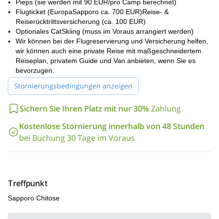
Pieps (sie werden mit 90 EUR/pro Camp berechnet)
fit sein, obwohl Sie, wenn Sie möchten, zusätzliche Tage frei
Flugticket (EuropaSapporo ca. 700 EUR)Reise- &
nehmen können, da die Aktivitäten nicht obligatorisch sind. Die
Reiserücktrittsversicherung (ca. 100 EUR)
Gruppengröße beträgt maximal 6 Personen. Beachten Sie, dass
Optionales CatSkiing (muss im Voraus arrangiert werden)
wir auch einen mehr oder weniger fortgeschrittenen
Wir können bei der Flugreservierung und Versicherung helfen,
maßgeschneiderten Reiseplan für private Gruppen erstellen
wir können auch eine private Reise mit maßgeschneidertem
können.
Reiseplan, privatem Guide und Van anbieten, wenn Sie es
In Bezug auf die Vertikale werden wir durchschnittlich 6.000
bevorzugen.
Höhenmeter pro Tag skifahren, mit einem Höhenunterschied von
Stornierungsbedingungen anzeigen
500 bis 900 Metern. Der härteste Backcountry-Tag wird der
Ausflug zum Mount Yotei sein, der 4 bis 6 Stunden dauern wird
(1500 m vertikal). Die anderen Touren dauern etwa 4 Stunden
Sichern Sie Ihren Platz mit nur 30%
Zahlung
(1000 bis 1200 Meter). Wir werden das Tempo und die
Kostenlose Stornierung innerhalb von 48 Stunden
Gesamthöhe je nach den Bedürfnissen der Gruppe festlegen.
bei Buchung 30 Tage im Voraus
Bitte kontaktieren Sie uns, wenn Sie an einer erstaunlichen
Backcountry-Tour in Hokkaido teilnehmen möchten! Oder,
wenn Sie mehr Freeriden und weniger Backcountry-Skitouren
bevorzugen, sollten Sie diese
Freeride-Skireise in der Region
Niseko und Sapporo
** in Betracht ziehen.**
Treffpunkt
Sapporo Chitose