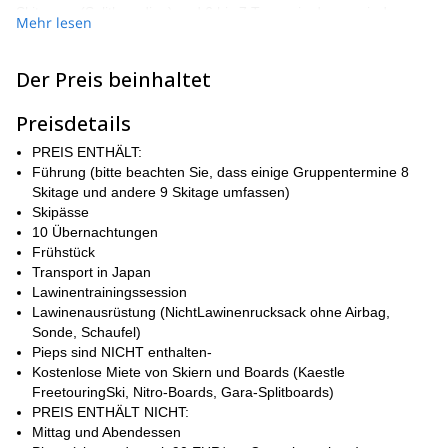
Skitouren (Splitboarding) und 6 bis 7 Tagen, in denen wir das
Mehr lesen
Backcountry mit Liften erreichen und dann Freeriden.
Diese erstaunliche Tour umfasst die Erkundung des Mount Yotei,
Der Preis beinhaltet
des Daisetsuzan-Nationalparks und des Mount Asahidake sowie
das Baumskiing in Rusutsu, die Backbowl-Linie in Niseko,
Preisdetails
Schluchten in Furano und mehr! Das Probieren einer Vielzahl
köstlicher japanischer Speisen und das Erholen in den berühmten
PREIS ENTHÄLT:
Onsen (heißen Quellen) runden ein bereits großartiges
Führung (bitte beachten Sie, dass einige Gruppentermine 8
Abenteuer ab. Außerdem bieten wir kostenlosen Zugang zu
Skitage und andere 9 Skitage umfassen)
Skiern, Snowboards und Lawinenausrüstung!
Skipässe
Wenn Sie mehr erfahren möchten, können Sie den
10 Übernachtungen
Beispielreiseplan unten überprüfen. Sie sollten sich bewusst sein,
Frühstück
dass dies eine flexible Reise ist, die an die Wetter- und
Transport in Japan
Schneebedingungen angepasst wird. Wir werden einen Van
Lawinentrainingssession
nutzen, um uns in Hokkaido fortzubewegen. Sie können sich
Lawinenausrüstung (NichtLawinenrucksack ohne Airbag,
einer bestehenden Gruppe anschließen oder mit mindestens 6
Sonde, Schaufel)
Ihrer Freunde für eine private Führung kommen.
Pieps sind NICHT enthalten-
Kostenlose Miete von Skiern und Boards (Kaestle
Um an dieser Tour teilzunehmen, benötigen Sie Erfahrung im
FreetouringSki, Nitro-Boards, Gara-Splitboards)
Skitouren und Freeriden. Sowohl Skifahrer als auch Snowboarder
PREIS ENTHÄLT NICHT:
sind willkommen, und wir werden Sie basierend auf Ihrem
Mittag und Abendessen
Können einer Gruppe zuordnen. Zusätzlich sollten Sie körperlich