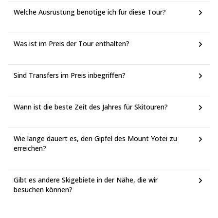
Skifahren zu erleben. Einige meiner Top-Empfehlungen sind
Welche Ausrüstung benötige ich für diese Tour?
Niseko, Rusutsu, Nakayamatoge, Asahigaoka und Rankoshi
Chisenuppuri. Sie können auch so viele Tage wie Sie
möchten den Mount Yotei hinunterfahren, und gemeinsam
können wir das lokale Bier, köstliches Essen und die
Was ist im Preis der Tour enthalten?
traditionellen heißen Quellen am Fuße des Berges
erkunden.
Sind Transfers im Preis inbegriffen?
Wann ist die beste Zeit des Jahres für Skitouren?
Wie lange dauert es, den Gipfel des Mount Yotei zu
erreichen?
Gibt es andere Skigebiete in der Nähe, die wir
besuchen können?