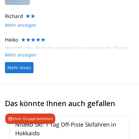
Richard
Mehr anzeigen
Heiko
Wonderful day. Perfectly organized by our great guide. Thanks.
Mehr anzeigen
Mehr lesen
Das könnte Ihnen auch gefallen
4.5
(
38
)
Einer Gruppe beitreten
Niseko Ski: 1 Tag Off-Piste Skifahren in
Hokkaido