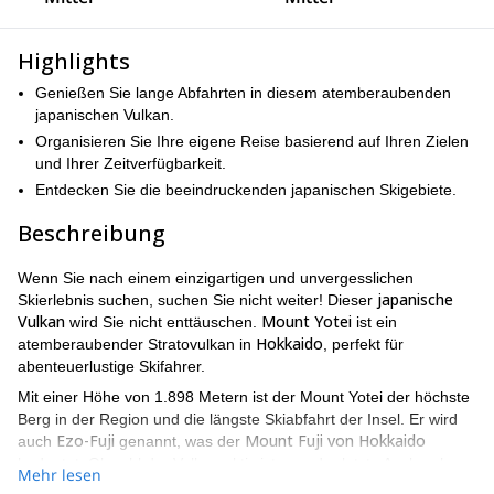
Highlights
Genießen Sie lange Abfahrten in diesem atemberaubenden
japanischen Vulkan.
Organisieren Sie Ihre eigene Reise basierend auf Ihren Zielen
und Ihrer Zeitverfügbarkeit.
Entdecken Sie die beeindruckenden japanischen Skigebiete.
Beschreibung
Wenn Sie nach einem einzigartigen und unvergesslichen
japanische
Skierlebnis suchen, suchen Sie nicht weiter! Dieser
Vulkan
Mount Yotei
wird Sie nicht enttäuschen.
ist ein
Hokkaido
atemberaubender Stratovulkan in
, perfekt für
abenteuerlustige Skifahrer.
Mit einer Höhe von 1.898 Metern ist der Mount Yotei der höchste
Berg in der Region und die längste Skiabfahrt der Insel. Er wird
Ezo-Fuji
Mount Fuji von Hokkaido
auch
genannt, was der
bedeutet. Obwohl der Vulkan aktiv ist, war der letzte Ausbruch vor
Mehr lesen
6.000 Jahren.