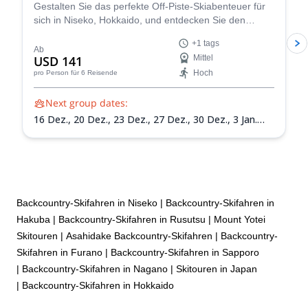
Gestalten Sie das perfekte Off-Piste-Skiabenteuer für
sich in Niseko, Hokkaido, und entdecken Sie den
erstaunlichen Schnee dieser Gegend zusammen mit
+1 tags
Skilehrer Nicolas.
Ab
USD 141
Mittel
Hoch
pro Person
für 6 Reisende
Next group dates:
16 Dez.,
20 Dez.,
23 Dez.,
27 Dez.,
30 Dez.,
3 Jan.
2027,
6 Jan. 2027,
10 Jan. 2027,
13 Jan. 2027,
17 Jan.
2027,
20 Jan. 2027,
24 Jan. 2027,
27 Jan. 2027,
31 Jan.
2027,
3 Feb. 2027,
7 Feb. 2027,
10 Feb. 2027,
14 Feb.
2027,
17 Feb. 2027,
21 Feb. 2027,
24 Feb. 2027,
28
Feb. 2027,
3 März 2027,
7 März 2027,
10 März 2027,
14 März 2027,
17 März 2027,
21 März 2027,
24 März
Backcountry-Skifahren in Niseko
|
Backcountry-Skifahren in
2027,
28 März 2027,
31 März 2027
Hakuba
|
Backcountry-Skifahren in Rusutsu
|
Mount Yotei
Skitouren
|
Asahidake Backcountry-Skifahren
|
Backcountry-
Skifahren in Furano
|
Backcountry-Skifahren in Sapporo
|
Backcountry-Skifahren in Nagano
|
Skitouren in Japan
|
Backcountry-Skifahren in Hokkaido