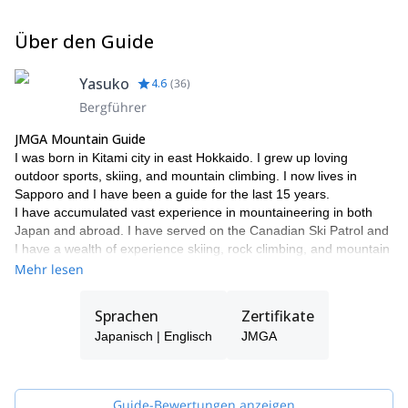
Über den Guide
Yasuko
4.6
(
36
)
Bergführer
JMGA Mountain Guide
I was born in Kitami city in east Hokkaido. I grew up loving
outdoor sports, skiing, and mountain climbing. I now lives in
Sapporo and I have been a guide for the last 15 years.
I have accumulated vast experience in mountaineering in both
Japan and abroad. I have served on the Canadian Ski Patrol and
I have a wealth of experience skiing, rock climbing, and mountain
climbing all over the world including Europe, North America, and
Mehr lesen
Nepal.
I pride myself on my skill and experience rock climbing during the
Sprachen
Zertifikate
summer and backcountry skiing in the winter months. I have
Japanisch | Englisch
JMGA
climbed Mt. McKinley in the U.S., Mt. Manaslu and Mt. Ama-
Dablam, in Nepal, The Matterhorn, Mont Blanc, Chamonix, in
Europe and Insubong in Korea.
Please contact me if you want to experience Japan walking,
Guide-Bewertungen anzeigen