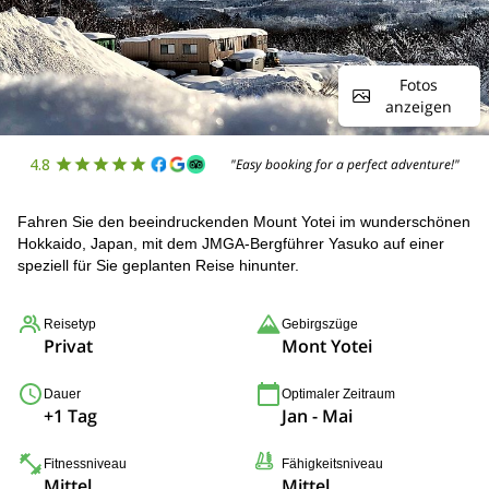
Fotos
anzeigen
4.8
"Easy booking for a perfect adventure!"
Fahren Sie den beeindruckenden Mount Yotei im wunderschönen
Hokkaido, Japan, mit dem JMGA-Bergführer Yasuko auf einer
speziell für Sie geplanten Reise hinunter.
Reisetyp
Gebirgszüge
Privat
Mont Yotei
Dauer
Optimaler Zeitraum
+1 Tag
Jan - Mai
Fitnessniveau
Fähigkeitsniveau
Mittel
Mittel