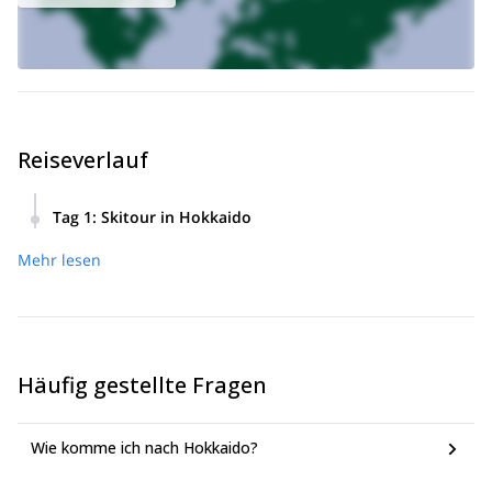
Reiseverlauf
Tag 1
:
Skitour in Hokkaido
Wir werden uns am Morgen auf den Weg zur Basis des
Mehr lesen
atemberaubenden Mount Yotei machen, um mit unserem
Aufstieg zu beginnen. Der Aufstieg zum Gipfel dauert in der
Regel 5 bis 8 Stunden.
Einmal am Gipfel angekommen, bereiten wir uns auf eine
wirklich aufregende Abfahrt vor, bei der wir die
Häufig gestellte Fragen
verschiedenen Seiten des Yotei hinunterfahren und seine
einzigartigen Schneebedingungen erleben.
Wenn Sie mehr Zeit haben, warum nicht das Abenteuer
Wie komme ich nach Hokkaido?
verlängern? Wir können andere fantastische Resorts in der
Umgebung besuchen, um mehr Skitouren oder Freeride-