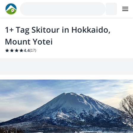
1+ Tag Skitour in Hokkaido,
Mount Yotei
4.4
(
17
)