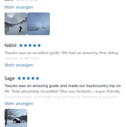
Mehr anzeigen
Nikhil
Yasuko was an excellent guide. We had an amazing time skiing
powder on Mt Yotei
Mehr anzeigen
Sage
Yasuko was an amazing guide and made our backcountry trip on
Mt. Yotei absolutely incredible! She was fantastic—super friendly,
knowledgeable, and made sure we had an amazing experience.
The powder was some of the best we’ve ever skied, and she led
Mehr anzeigen
us to incredible lines while keeping everything safe and fun.
Couldn’t have asked for a better day!