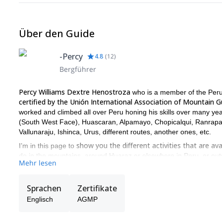
Über den Guide
-Percy
4.8
(
12
)
Bergführer
Percy Williams Dextre Henostroza
who is a member of the Peru
certified by the Unión International Association of Mountain
worked and climbed all over Peru honing his skills over many y
(South West Face), Huascaran, Alpamayo, Chopicalqui, Ranrapalca
Vallunaraju, Ishinca, Urus, different routes, another ones, etc.
show you the different activities that are ava
I’m in this page to
do in the mountains, around Huaraz or elsewhere in Peru, or outs
Mehr lesen
of efficiency and competence.
We pride ourselves in providing a professional service dedicated
Sprachen
Zertifikate
team is comprised of people with many years of training and exp
these mountains and know them very well, along with all the dif
Englisch
AGMP
everything we do, your food, transportation, gear, staff, restauran