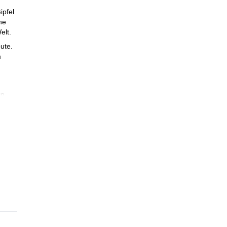
ipfel
he
elt.
ute.
m
nn