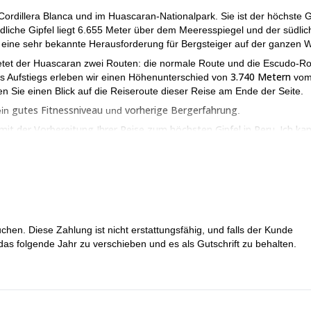
Cordillera Blanca und im Huascaran-Nationalpark. Sie ist der höchste G
dliche Gipfel liegt 6.655 Meter über dem Meeresspiegel und der südlic
 eine sehr bekannte Herausforderung für Bergsteiger auf der ganzen W
bietet der Huascaran zwei Routen: die normale Route und die Escudo-Ro
3.740 Metern
s Aufstiegs erleben wir einen Höhenunterschied von
vo
n Sie einen Blick auf die Reiseroute dieser Reise am Ende der Seite.
gutes Fitnessniveau
vorherige Bergerfahrung
ein
und
.
mit der Vorbereitung Ihrer Reise zum höchsten Gipfel in Peru. Ich ka
rd!
chen. Diese Zahlung ist nicht erstattungsfähig, und falls der Kunde
das folgende Jahr zu verschieben und es als Gutschrift zu behalten.