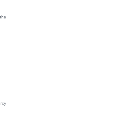
 the
ercy