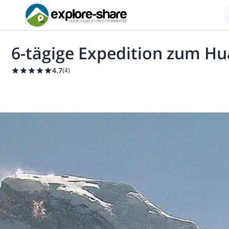
6-tägige Expedition zum Hu
4.7
(
4
)