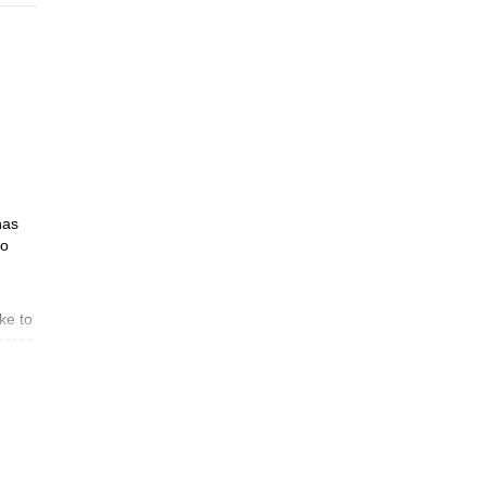
has
zo
,
ke to
egree
y. Our