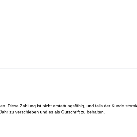
Moränenlager und dann zum Hochlager (5.400 Meter).
was etwa 5 bis 6 Stunden dauert.
en Gipfel des unglaublichen Huascaran.
Moränenlager bis zum Basislager. Dies dauert etwa 4 bis 6 Stunden.
Stunden) und fahren dann zurück nach Huaraz.
n. Diese Zahlung ist nicht erstattungsfähig, und falls der Kunde storn
Jahr zu verschieben und es als Gutschrift zu behalten.