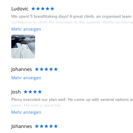
Ludovic
We spent 5 breathtaking days! A great climb, an organised team
confidence to climb the mountain to the summit. Highly recomm
Mehr anzeigen
Johannes
Mehr anzeigen
Josh
Percy executed our plan well. He came up with several options a
again. He runs a great trip.
Mehr anzeigen
Johannes