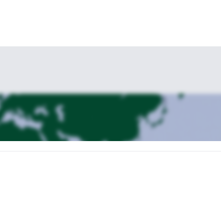
m kleinen Dorf in der Region Ancash. Von dort aus wandern wir 4 bis