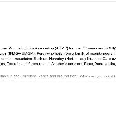
fully
vian Mountain Guide Association (AGMP) for over 17 years and is
 Guide (IFMGA-UIAGM)
. Percy who hails from a family of mountaineers, 
ears in the mountains. Such as: Huandoy (Norte Face) Piramide Garcila
, Tocllaraju, different routes, Another’s ones etc. Pisco, Yanapaccha
ilable in the Cordillera Blanca and around Peru
. Whatever you would li
ide of Peru we can plan, organize, and execute your trip with a high d
 to help you achieve your goals in a safe, enjoyable, well organized wa
We live, train and work in
erience in the mountains to accomplish this.
ferent aspects of trip logistics in Peru
. We strive to provide quality in
ts, etc. Your satisfaction is our number one priority.