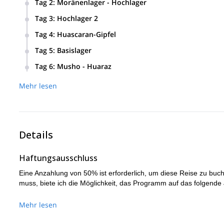
Tag 2
:
Moränenlager - Hochlager
Stunden zum Basislager (4.200 Meter).
Wir machen eine 5 bis 6-stündige Wanderung zuerst zum 
Tag 3
:
Hochlager 2
Am 3. Tag steigen wir zum Hochlager 2 (6.000 Meter) auf, 
Tag 4
:
Huascaran-Gipfel
Nach einer 11 bis 13-stündigen Wanderung erreichen wir d
Tag 5
:
Basislager
Wir beginnen den Abstieg zum Hochlager, gehen durch das 
Tag 6
:
Musho - Huaraz
An unserem letzten Tag kehren wir nach Musho zurück (4 
Mehr lesen
Details
Haftungsausschluss
Eine Anzahlung von 50% ist erforderlich, um diese Reise zu buche
muss, biete ich die Möglichkeit, das Programm auf das folgende 
Mehr lesen