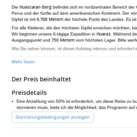
Huascaran-Berg
Die
befindet sich im nordzentralen Bereich der 
Perus und der fünfte auf dem amerikanischen Kontinent. Der nör
6.768 Metern
Gipfel ist mit
der höchste Punkt des Landes. Es ist
Für alle Kletterer, die den höchsten Gipfel erreichen möchten, 
Huaraz
Wir beginnen unsere 6-tägige Expedition in
. Während de
750 Metern
Ausgangspunkt und
vom höchsten Lager. Bitte werfe
Wie Sie sehen können, ist dieser Aufstieg intensiv und erfordert 
Senden Sie Ihre Anfrage für diese Expedition und beginnen Sie 
Mehr lesen
Ihnen versichern, dass es eine unvergessliche Erfahrung sein wi
Der Preis beinhaltet
Preisdetails
Eine Anzahlung von 50% ist erforderlich, um diese Reise zu bu
stornieren muss, biete ich die Möglichkeit, das Programm auf 
Stornierungsbedingungen anzeigen