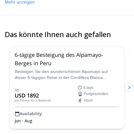
Mehr anzeigen
Das könnte Ihnen auch gefallen
2.0
(
1
)
6-tägige Besteigung des Alpamayo-
Berges in Peru
Besteigen Sie den wunderschönen Alpamayo auf
dieser 6-tägigen Reise in der Cordillera Blanca
zusammen mit Percy, einem IFMGA-zertifizierten
6 tags
Bergführer, und erleben Sie ein fantastisches
Ab
USD 1892
Fortgeschritten
Bergsteigerabenteuer!
Hoch
pro Person
für 2 Reisende
Availability:
Jun - Aug