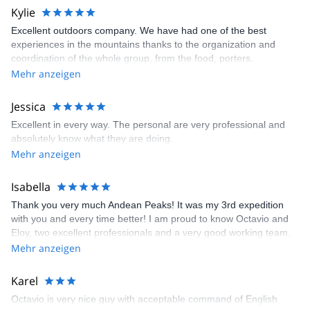
I can’t think of a better tour operator in Peru.
Kylie
Excellent outdoors company. We have had one of the best
experiences in the mountains thanks to the organization and
coordination of the whole group, from the food, porters,
installation of camps. I would definitely choose them again for any
Mehr anzeigen
outdoor activity.
Jessica
Excellent in every way. The personal are very professional and
absolutely know what they are doing.
Mehr anzeigen
Isabella
Thank you very much Andean Peaks! It was my 3rd expedition
with you and every time better! I am proud to know Octavio and
Eloy, two excellent professionals and a very good working team.
They even repaired the sole of my double boots and saved me
Mehr anzeigen
the trip! And the food was also very good, excelent service. See
you next time and thank you very much!
Karel
Octavio is very nice guy with acceptable command of English