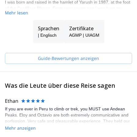
I was born and raised in the hamlet of Yarush in 1987, at the foot
of the Cordillera Blanca. From very young age i was born my
Mehr lesen
passion for the mountains. In 2003 I started as enthusiast to
climbing in rock next to my brother Eloy. In 2009 i obtained the
title as ''official guide of high mountain''. I enjoy doing sports
Sprachen
Zertifikate
climbing and opening new routes in the cordillera Blanca, and in
| Englisch
AGMP | UIAGM
other countries. My wide experience has taken me to climb most
of the mountains in cordillera blanca.
Guide-Bewertungen anzeigen
Was die Leute über diese Reise sagen
Ethan
If you are ever in Peru to climb or trek, you MUST use Andean
Peaks. Eloy and Octavio are both extremely communicative and
porfession. Very safe and pleasurable experience. They held our
deposit for two years due to us postponing our trip because eof
Mehr anzeigen
covid. We had zero issues arriving two years than planned. Again,