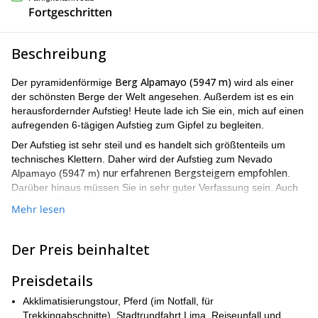
Fortgeschritten
Beschreibung
Berg Alpamayo (5947 m)
Der pyramidenförmige
wird als einer
der schönsten Berge der Welt angesehen. Außerdem ist es ein
herausfordernder Aufstieg! Heute lade ich Sie ein, mich auf einen
aufregenden 6-tägigen Aufstieg zum Gipfel zu begleiten.
Der Aufstieg ist sehr steil und es handelt sich größtenteils um
technisches Klettern. Daher wird der Aufstieg zum Nevado
nur erfahrenen Bergsteigern empfohlen
Alpamayo (5947 m)
.
Darüber hinaus müssen Sie in sehr guter Verfassung sein. Auch
eine gute Akklimatisierung ist unerlässlich.
Mehr lesen
Route durch Huaraz, Caraz,
Auf dieser Tour werden wir also eine
Cashapampa und Alpamayo
nehmen. Am wichtigsten ist, dass
Der Preis beinhaltet
wir einen atemberaubenden Blick auf einige Gipfel der
Andenkette genießen können!
Preisdetails
zwei
Auf unserem Weg werden wir auch den Blick auf
wunderschöne Lagunen: Chinacocha und Orconcocha
Akklimatisierungstour, Pferd (im Notfall, für
genießen. Außerdem werden wir über Eis und Schnee auf einem
Trekkingabschnitte), Stadtrundfahrt Lima, Reiseunfall und