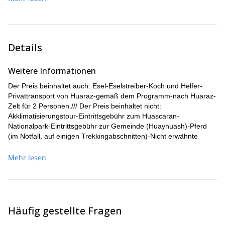
abzusteigen)
nach Huaraz. (Ca. 4 bis 5 Stunden.)
Details
Weitere Informationen
Der Preis beinhaltet auch: Esel-Eselstreiber-Koch und Helfer-
Privattransport von Huaraz-gemäß dem Programm-nach Huaraz-
Zelt für 2 Personen./// Der Preis beinhaltet nicht:
Akklimatisierungstour-Eintrittsgebühr zum Huascaran-
Nationalpark-Eintrittsgebühr zur Gemeinde (Huayhuash)-Pferd
(im Notfall, auf einigen Trekkingabschnitten)-Nicht erwähnte
Speisen und Getränke-Persönliche Camping- und
Kletterausrüstung (Schlafsack, Kletterstiefel, Steigeisen, Eispickel,
Mehr lesen
Gamaschen)
Häufig gestellte Fragen