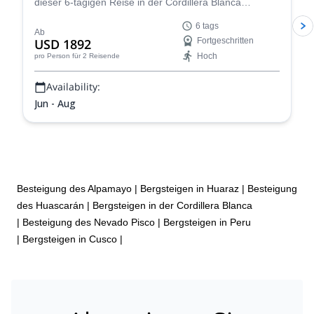
dieser 6-tägigen Reise in der Cordillera Blanca
zusammen mit Percy, einem IFMGA-zertifizierten
6 tags
Bergführer, und erleben Sie ein fantastisches
Ab
USD 1892
Fortgeschritten
Bergsteigerabenteuer!
Hoch
pro Person
für 2 Reisende
Availability:
Jun - Aug
Besteigung des Alpamayo
|
Bergsteigen in Huaraz
|
Besteigung
des Huascarán
|
Bergsteigen in der Cordillera Blanca
|
Besteigung des Nevado Pisco
|
Bergsteigen in Peru
|
Bergsteigen in Cusco
|