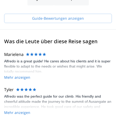
Guide-Bewertungen anzeigen
Was die Leute über diese Reise sagen
Marielena
Alfredo is a great guide! He cares about his clients and it is super
flexible to adapt to the needs or wishes that might arise. We
totally recommend him.
Mehr anzeigen
Tyler
Alfredo was the perfect guide for our climb. His friendly and
cheerful attitude made the journey to the summit of Ausangate an
incredible experience. He took good care of our safety and
shared his deep knowledge about the history and culture of the
Mehr anzeigen