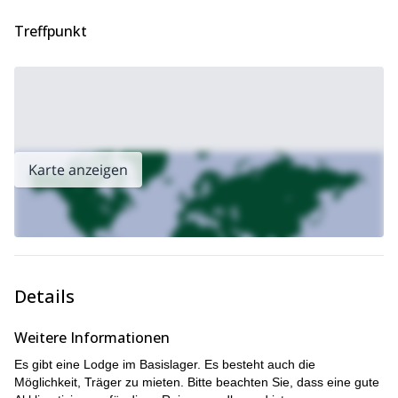
Möchten Sie an dieser Expedition zum Gipfel des Ausangate
Treffpunkt
teilnehmen? Senden Sie mir einfach eine Anfrage. Ich wäre
mehr als geehrt, Sie zu diesem majestätischen Gipfel zu
führen.
Karte anzeigen
Details
Weitere Informationen
Es gibt eine Lodge im Basislager. Es besteht auch die
Möglichkeit, Träger zu mieten. Bitte beachten Sie, dass eine gute