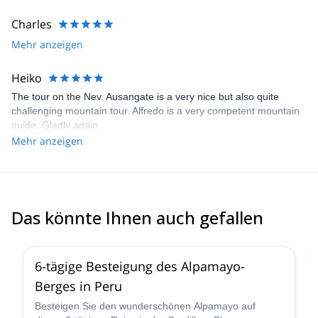
mountain. By the end of our adventure, not only did we reach the
summit, but we also gained a great friend in Alfredo.
Charles
Mehr anzeigen
Heiko
The tour on the Nev. Ausangate is a very nice but also quite
challenging mountain tour. Alfredo is a very competent mountain
guide. Gladly again.
Mehr anzeigen
Das könnte Ihnen auch gefallen
2.0
(
1
)
6-tägige Besteigung des Alpamayo-
Berges in Peru
Besteigen Sie den wunderschönen Alpamayo auf