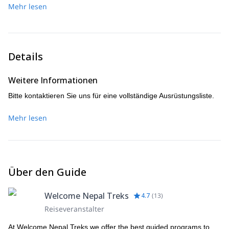
unserem Abschiedsessen in ein traditionelles nepalesisches
Mehr lesen
Hause.
Restaurant gehen.
Details
Weitere Informationen
Bitte kontaktieren Sie uns für eine vollständige Ausrüstungsliste.
Mehr lesen
Über den Guide
Welcome Nepal Treks
4.7
(
13
)
Reiseveranstalter
At Welcome Nepal Treks we offer the best guided programs to