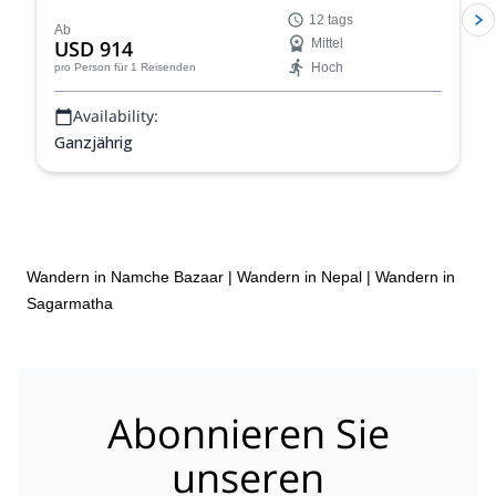
tägigen Everest Base Camp Trek-Programm an und
12 tags
entdecken Sie eine der emblematischsten Routen des
Ab
USD 914
Mittel
Himalaya!
Hoch
pro Person
für 1 Reisenden
Availability:
Ganzjährig
Wandern in Namche Bazaar
|
Wandern in Nepal
|
Wandern in
Sagarmatha
Abonnieren Sie
unseren