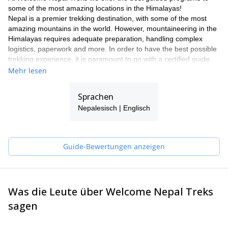
some of the most amazing locations in the Himalayas!
Nepal is a premier trekking destination, with some of the most
amazing mountains in the world. However, mountaineering in the
Himalayas requires adequate preparation, handling complex
logistics, paperwork and more. In order to have the best possible
trekking experience, it is paramount to go with a certified guide
from a qualified agency that can both point you in the right
Mehr lesen
direction and take care of your needs and queries. As one of the
leading trekking companies in Nepal, we are approved by the
Sprachen
Government of Nepal, the Ministry of Culture, Tourism and Civil
Nepalesisch | Englisch
Aviation, and are an active member of TAAN (Trekking Agents
Association of Nepal), NMA (Nepal Mountaineering Association
and NTB (Nepal Tourism Board).
Join us on one of our many trekking programs and we will make
Guide-Bewertungen anzeigen
sure to point you to the best places in the region while making
sure that you acclimatize properly and are safe, that all your
logistics are taken care of, and that you have an overall
unforgettable wonderful experience!
Was die Leute über Welcome Nepal Treks
sagen