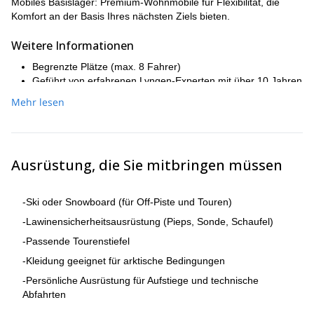
Mobiles Basislager: Premium-Wohnmobile für Flexibilität, die
Komfort an der Basis Ihres nächsten Ziels bieten.
Weitere Informationen
Begrenzte Plätze (max. 8 Fahrer)
Geführt von erfahrenen Lyngen-Experten mit über 10 Jahren
lokaler Erfahrung
Mehr lesen
Angebotszeitraum: März bis Ende Mai
Ausrüstung, die Sie mitbringen müssen
-Ski oder Snowboard (für Off-Piste und Touren)
-Lawinensicherheitsausrüstung (Pieps, Sonde, Schaufel)
-Passende Tourenstiefel
-Kleidung geeignet für arktische Bedingungen
-Persönliche Ausrüstung für Aufstiege und technische
Abfahrten