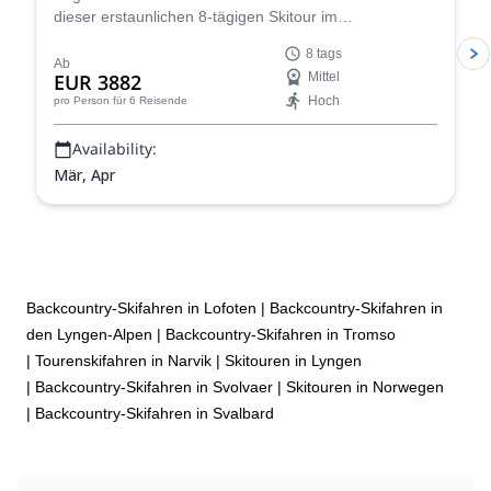
dieser erstaunlichen 8-tägigen Skitour im
atemberaubenden Landschaft der Lyngen-Alpen in
8 tags
Norwegen! Verbessern Sie Ihre Fähigkeiten in der
Ab
EUR 3882
Mittel
Navigation im Hinterland, Lawinenbewusstsein und
Hoch
pro Person
für 6 Reisende
Skibergsteigen, während Sie die weite Wildnis der
Lyngen-Alpen erkunden.
Availability:
Mär, Apr
Backcountry-Skifahren in Lofoten
|
Backcountry-Skifahren in
den Lyngen-Alpen
|
Backcountry-Skifahren in Tromso
|
Tourenskifahren in Narvik
|
Skitouren in Lyngen
|
Backcountry-Skifahren in Svolvaer
|
Skitouren in Norwegen
|
Backcountry-Skifahren in Svalbard