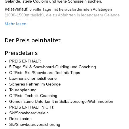
Gelände, steile Couloirs und weite Schüsseln suchen.
Reiseverlauf:
5 volle Tage mit herausfordernden Aufstiegen
(1000-1500m täglich), die zu Abfahrten in legendärem Gelände
führen. Die Teilnehmer profitieren von fachkundiger Anleitung,
Mehr lesen
speziellen Ausrüstungsdemos und einem flexiblen mobilen
Basislager. Das Programm ist für diejenigen gedacht, die
nachgewiesene Off-Piste-Erfahrung und solide
Der Preis beinhaltet
Skitourenfähigkeiten haben.
Höhepunkte:
Preisdetails
Skifahren auf unberührtem Gelände, einschließlich
PREIS ENTHÄLT:
epischer Couloirs und steiler Hänge.
5 Tage Ski & Snowboard-Guiding und Coaching
OffPiste Ski-/Snowboard-Technik-Tipps
Mobiles Basislager für Flexibilität und optimale
Lawinensicherheitstheorie
Fahrbedingungen.
Sicheres Fahren im Gebirge
Fachkundige Anleitung und Workshops zur
Tourenplanung
Lawinenbeurteilung und fortgeschrittenen
OffPiste Technik-Coaching
Skitechniken.
Gemeinsame Unterkunft in SelbstversorgerWohnmobilen
PREIS ENTHÄLT NICHT:
Sichern Sie sich Ihren Platz für dieses unvergessliche Freeride-
Ski/Snowboardverleih
Erlebnis in den Lyngen-Alpen!
Reisekosten
Ski/Snowboardversicherung