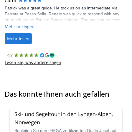
Cami
Patrick was a great guide. He took us on an intermediate Via
Ferrata at Passo Sella. Renato was quick to respond with any
outreach on the Explore-Share platform. The booking process
was straightforward, and once Patrick was confirmed, all went
Mehr anzeigen
well. It was a wonderful experience, and I’d highly recommend
the platform.
Mehr lesen
4.8
Lesen Sie, was andere sagen
Das könnte Ihnen auch gefallen
4.7
(
12
)
Ski- und Segeltour in den Lyngen-Alpen,
Norwegen
Begleiten Sie den IFMGA-zertifizierten Guide Josef auf