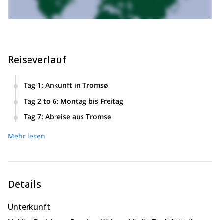
Reiseverlauf
Tag 1
:
Ankunft in Tromsø
Tag 2 to 6
:
Montag bis Freitag
Volle Skitage mit 1000-1500m Aufstiegen, Erkundung der
Tag 7
:
Abreise aus Tromsø
besten Abfahrten der Lyngen-Alpen basierend auf Wetter
und Bedingungen.
Mehr lesen
Details
Unterkunft