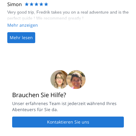
beforehand, but most likely we would just have needed to ask
the management fee however I feel the system requires a
Simon
more directly. Definitely a thumbs up from us!
more nuanced approach.
Very good trip, Fredrik takes you on a real adventure and is the
perfect guide ! We recommend greatly !
Mehr anzeigen
Mehr lesen
Brauchen Sie Hilfe?
Unser erfahrenes Team ist jederzeit während Ihres
Abenteuers für Sie da.
Kontaktieren Sie uns