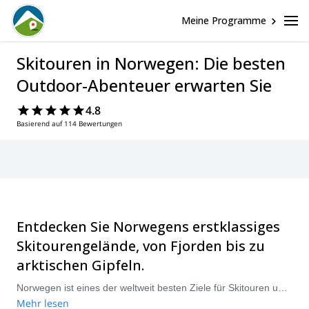
Meine Programme
Skitouren in Norwegen: Die besten
Outdoor-Abenteuer erwarten Sie
4.8
Basierend auf 114 Bewertungen
Entdecken Sie Norwegens erstklassiges
Skitourengelände, von Fjorden bis zu
arktischen Gipfeln.
Norwegen ist eines der weltweit besten Ziele für Skitouren und Skibergsteigen und bietet alles von sanften Aufstiegen am Fjord bis hin zu großen arktischen Zielen in den Lyngen-Alpen, Lofoten, Senja und darüber hinaus. Mit zuverlässigem Schnee, langen Wintern und unvergesslicher Landschaft ist es der perfekte Ort sowohl für Anfänger, die ihre erste geführte Skitourenerfahrung suchen, als auch für fortgeschrittene Fahrer, die steile Couloirs über dem Meer jagen. Wählen Sie aus geführten Skitourenprogrammen, mehrtägigen Skitourenurlauben, Hüttentouren oder privaten Ausflügen, die auf Ihr Niveau zugeschnitten sind, egal ob Sie Fjord-zu-Gipfel-Tage, Gletschergelände oder abgelegene nördliche Inseln bevorzugen. Zertifizierte IFMGA-Bergführer sorgen für sichere Routenplanung, Lawinenbewusstsein und die besten Schneebedingungen während Ihrer Reise. Durchstöbern Sie unsere Auswahl an geführten Skitouren in Norwegen und buchen Sie Ihr nächstes Winterabenteuer mit Explore-Share: über 1.500 zertifizierte Guides, 70+ Länder und Tausende von Programmen zur Auswahl.
Mehr lesen