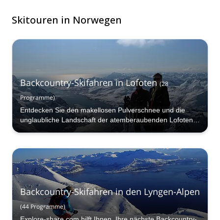
Skitouren in Norwegen
Backcountry-Skifahren in Lofoten
(
28
Programme
)
Entdecken Sie den makellosen Pulverschnee und die
unglaubliche Landschaft der atemberaubenden Lofoten-
Inseln vor der Küste von Nordland!
Backcountry-Skifahren in den Lyngen-Alpen
(
44
Programme
)
Explore-share.com hilft Ihnen, Ihre nächste Backcountry-