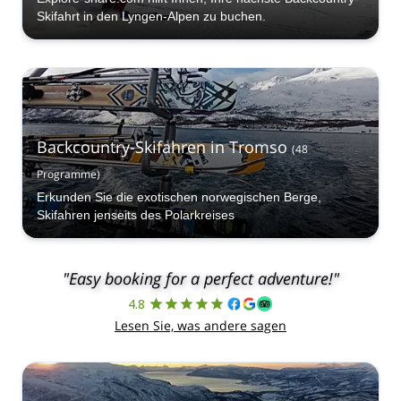
Skifahrt in den Lyngen-Alpen zu buchen.
Backcountry-Skifahren in Tromso
(
48
Programme
)
Erkunden Sie die exotischen norwegischen Berge,
Skifahren jenseits des Polarkreises
"Easy booking for a perfect adventure!"
4.8
Lesen Sie, was andere sagen