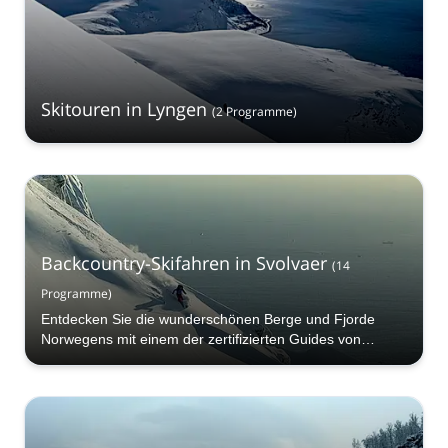
Skitouren in Lyngen
(
2
Programme
)
Backcountry-Skifahren in Svolvaer
(
14
Programme
)
Entdecken Sie die wunderschönen Berge und Fjorde
Norwegens mit einem der zertifizierten Guides von
Explore-Share.com auf einem unvergesslichen
Backcountry-Skiabenteuer in Svolvaer!