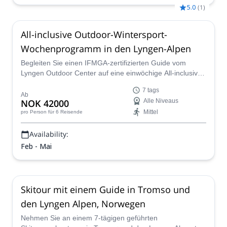
5.0
(
1
)
All-inclusive Outdoor-Wintersport-
Wochenprogramm in den Lyngen-Alpen
Begleiten Sie einen IFMGA-zertifizierten Guide vom
Lyngen Outdoor Center auf eine einwöchige All-inclusive-
Wintersport-Extravaganz in den atemberaubenden
7 tags
Lyngen-Alpen in Norwegen für ein skandinavisches
Ab
NOK 42000
Alle Niveaus
Abenteuer epischen Ausmaßes.
Mittel
pro Person
für 6 Reisende
Availability:
Feb - Mai
Skitour mit einem Guide in Tromso und
den Lyngen Alpen, Norwegen
Nehmen Sie an einem 7-tägigen geführten