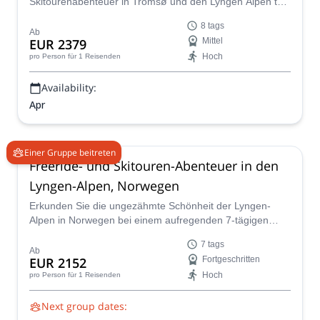
Skitourenabenteuer in Tromsø und den Lyngen Alpen teil,
bei dem Sie von den Gipfeln Norwegens
8 tags
atemberaubendster Berge bis hinunter zum Meer fahren.
Ab
EUR 2379
Mittel
Hoch
pro Person
für 1 Reisenden
Availability:
Apr
Einer Gruppe beitreten
Freeride- und Skitouren-Abenteuer in den
Lyngen-Alpen, Norwegen
Erkunden Sie die ungezähmte Schönheit der Lyngen-
Alpen in Norwegen bei einem aufregenden 7-tägigen
Freeride- und Skitouren-Abenteuer, wo dramatische
7 tags
Gipfel auf den Arktischen Ozean treffen und ein
Ab
EUR 2152
Fortgeschritten
unberührtes Paradies für erfahrene Fahrer bieten.
Hoch
pro Person
für 1 Reisenden
Next group dates: