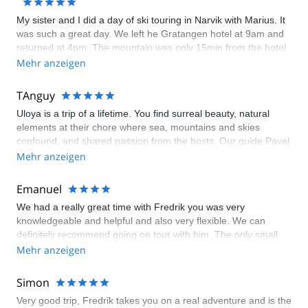
My sister and I did a day of ski touring in Narvik with Marius. It
was such a great day. We left he Gratangen hotel at 9am and
returned at 4pm. The mountain was only 15min from the hotel
and was the perfect one day adventure. The snow quality was
Mehr anzeigen
awesome, it was good weather and we had the entire
mountain to ourselves. Marius tailored the trip to our ski level
TAnguy
perfectly and was very patient and knowledgeable. I highly
Uloya is a trip of a lifetime. You find surreal beauty, natural
recommend guided ski touring in Narvik with Marius!! :)
elements at their chore where sea, mountains and skies
confound, and shared passion from the hosts. Our guide Pavel
was super professional and friendly. Artur, the main host loves
Mehr anzeigen
to share his passion for nature, sport and good food. Explore
Share was top class as they integrated our demand for an
Emanuel
outdoor expedition very well and drafted out this incredible
We had a really great time with Fredrik you was very
option very quickly. Easy access for follow up made us feel just
knowledgeable and helpful and also very flexible. We can
good. Go for it.
definitely recommend going on tour with him. The only small
citicism (which is really too strong a word here) is that it would
Mehr anzeigen
be nice to receive more info planned tour in more detail
beforehand, but most likely we would just have needed to ask
Simon
more directly. Definitely a thumbs up from us!
Very good trip, Fredrik takes you on a real adventure and is the