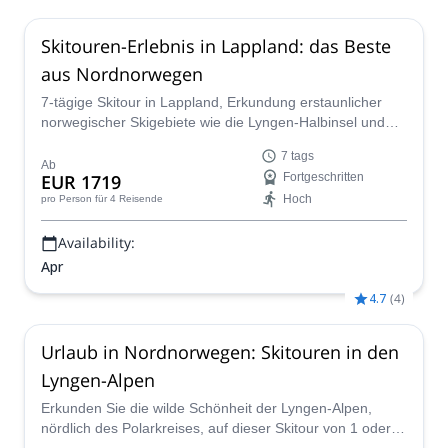
Skitouren-Erlebnis in Lappland: das Beste
aus Nordnorwegen
7-tägige Skitour in Lappland, Erkundung erstaunlicher
norwegischer Skigebiete wie die Lyngen-Halbinsel und
Tamokdalen, zusammen mit einem IFMGA-Bergführer.
7 tags
Ab
EUR 1719
Fortgeschritten
Hoch
pro Person
für 4 Reisende
Availability:
Apr
4.7
(
4
)
Urlaub in Nordnorwegen: Skitouren in den
Lyngen-Alpen
Erkunden Sie die wilde Schönheit der Lyngen-Alpen,
nördlich des Polarkreises, auf dieser Skitour von 1 oder