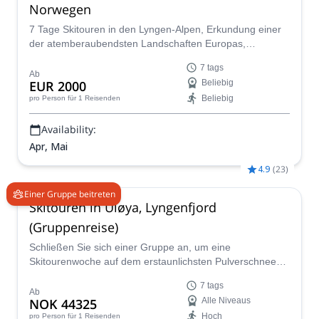
Norwegen
7 Tage Skitouren in den Lyngen-Alpen, Erkundung einer
der atemberaubendsten Landschaften Europas,
zusammen mit Juho, IFMGA-Bergführer.
7 tags
Ab
EUR 2000
Beliebig
Beliebig
pro Person
für 1 Reisenden
Availability:
Apr, Mai
4.9
(
23
)
Einer Gruppe beitreten
Skitouren in Uløya, Lyngenfjord
(Gruppenreise)
Schließen Sie sich einer Gruppe an, um eine
Skitourenwoche auf dem erstaunlichsten Pulverschnee
auf der magischen Insel Uloya im Lyngenfjord in
7 tags
Norwegen zu genießen. Erleben Sie den Nervenkitzel des
Ab
NOK 44325
Alle Niveaus
Gleitens durch unberührten Pulverschnee inmitten der
Hoch
pro Person
für 1 Reisenden
dramatischen arktischen Landschaft, geführt von einem