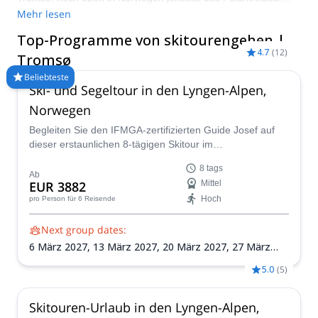
Entdecken Sie einige der mystischsten und isoliertesten Pisten
Mehr lesen
der Welt unter den norwegischen Archipelen. Besuchen Sie
Top-Programme von skitourengehen |
zwischen den Monaten April und Mai für ideale Backcountry-
4.7
(
12
)
Skibedingungen.
Tromsø
Beliebteste
Ski- und Segeltour in den Lyngen-Alpen,
Norwegen
Begleiten Sie den IFMGA-zertifizierten Guide Josef auf
dieser erstaunlichen 8-tägigen Skitour im
atemberaubenden Landschaft der Lyngen-Alpen in
8 tags
Norwegen! Verbessern Sie Ihre Fähigkeiten in der
Ab
EUR 3882
Mittel
Navigation im Hinterland, Lawinenbewusstsein und
Hoch
pro Person
für 6 Reisende
Skibergsteigen, während Sie die weite Wildnis der
Lyngen-Alpen erkunden.
Next group dates:
6 März 2027,
13 März 2027,
20 März 2027,
27 März
2027,
3 Apr. 2027,
10 Apr. 2027,
17 Apr. 2027,
24 Apr.
5.0
(
5
)
2027
Skitouren-Urlaub in den Lyngen-Alpen,