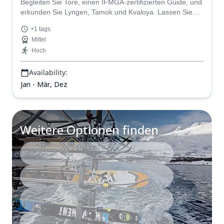
Begleiten Sie Tore, einen IFMGA-zertifizierten Guide, und
erkunden Sie Lyngen, Tamok und Kvaloya. Lassen Sie
sich von ihm auf diesem Skitourenabenteuer durch einige
+1 tags
der schönsten Orte Norwegens führen.
Mittel
Hoch
Availability:
Jan - Mär, Dez
Weitere Optionen finden