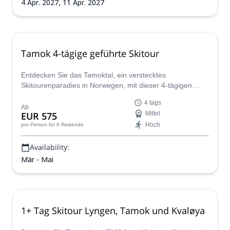
4 Apr. 2027,
11 Apr. 2027
Tamok 4-tägige geführte Skitour
Entdecken Sie das Tamoktal, ein verstecktes
Skitourenparadies in Norwegen, mit dieser 4-tägigen
Skitour zusammen mit dem IFMGA-zertifizierten
4 tags
Bergführer Kasper. Genießen Sie großartige Abfahrten
Ab
EUR 575
Mittel
auf erstaunlichem Pulverschnee, weit weg von den
Hoch
pro Person
für 6 Reisende
Menschenmassen.
Availability:
Mär - Mai
1+ Tag Skitour Lyngen, Tamok und Kvaløya