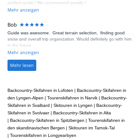
perfect guide ! We recommend greatly !
Mehr anzeigen
Bob
Guide was awesome. Great terrain selection, finding good
snow and overall trip organization. Would definitely go with him
in the future.
Mehr anzeigen
Mehr lesen
Backcountry-Skifahren in Lofoten
|
Backcountry-Skifahren in
den Lyngen-Alpen
|
Tourenskifahren in Narvik
|
Backcountry-
Skifahren in Svalbard
|
Skitouren in Lyngen
|
Backcountry-
Skifahren in Svolvaer
|
Backcountry-Skifahren in Alta
|
Backcountry-Skifahren in Spitzbergen
|
Tourenskifahren in
den skandinavischen Bergen
|
Skitouren im Tamok-Tal
|
Tourenskifahren in Longyearbyen