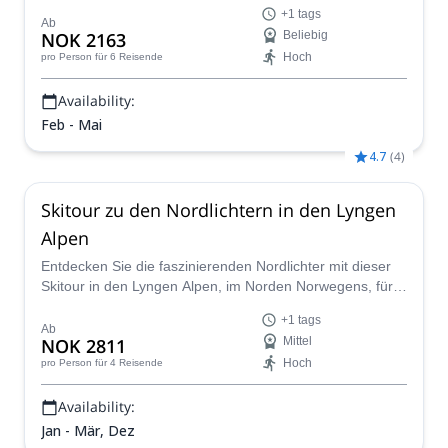
mehr Tagen mit dem IFMGA-zertifizierten Guide Marius.
+1 tags
Genießen Sie unglaubliche Abfahrten bis hinunter zur
Ab
NOK 2163
Beliebig
Küstenlinie!
Hoch
pro Person
für 6 Reisende
Availability:
Feb - Mai
4.7
(
4
)
Skitour zu den Nordlichtern in den Lyngen
Alpen
Entdecken Sie die faszinierenden Nordlichter mit dieser
Skitour in den Lyngen Alpen, im Norden Norwegens, für 1
oder mehr Tage, zusammen mit dem angehenden
+1 tags
IFMGA-Bergführer Fredrik.
Ab
NOK 2811
Mittel
Hoch
pro Person
für 4 Reisende
Availability:
Jan - Mär, Dez