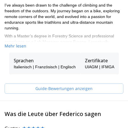
I’ve always been drawn to the challenge of climbing and the
freedom of the outdoors. My journey began on a bike, exploring
remote corners of the world, and evolved into a passion for
endurance sports like triathlons and ultra-distance mountain
running.
With a Master’s degree in Forestry Science and professional
experience as a Lab Manager across Europe, I eventually
Mehr lesen
decided to turn my lifelong passion into a career. Becoming a
Mountain Guide was the answer and allowed me to live by the
rhythm of the mountains and share my love for adventure with
Sprachen
Zertifikate
others.
Italienisch | Französisch | Englisch
UIAGM | IFMGA
I now guide year round — ski touring, freeride, and ice climbing in
winter; mountaineering, rock climbing, hiking, and trail running
through the warmer months.
Guide-Bewertungen anzeigen
Each person’s ambitions are unique, and I design custom
programs to match every client’s goals, experience, and dreams.
Whether it’s a one-day climb, a technical face, or a multi-day
expedition, I’m here to help you reach it — Let’s go find your next
Was die Leute über Federico sagen
adventure!