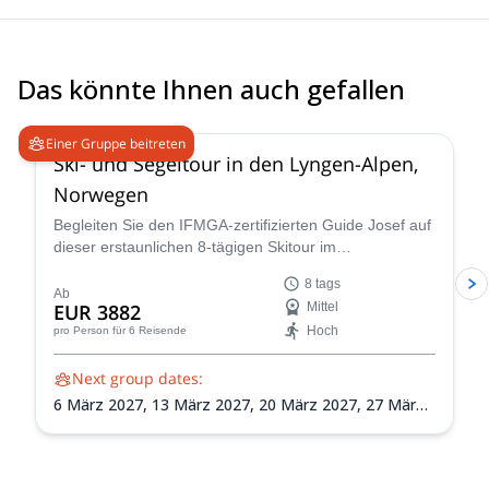
Das könnte Ihnen auch gefallen
4.7
(
12
)
Einer Gruppe beitreten
Ski- und Segeltour in den Lyngen-Alpen,
Norwegen
Begleiten Sie den IFMGA-zertifizierten Guide Josef auf
dieser erstaunlichen 8-tägigen Skitour im
atemberaubenden Landschaft der Lyngen-Alpen in
8 tags
Norwegen! Verbessern Sie Ihre Fähigkeiten in der
Ab
EUR 3882
Mittel
Navigation im Hinterland, Lawinenbewusstsein und
Hoch
pro Person
für 6 Reisende
Skibergsteigen, während Sie die weite Wildnis der
Lyngen-Alpen erkunden.
Next group dates:
6 März 2027,
13 März 2027,
20 März 2027,
27 März
2027,
3 Apr. 2027,
10 Apr. 2027,
17 Apr. 2027,
24 Apr.
2027