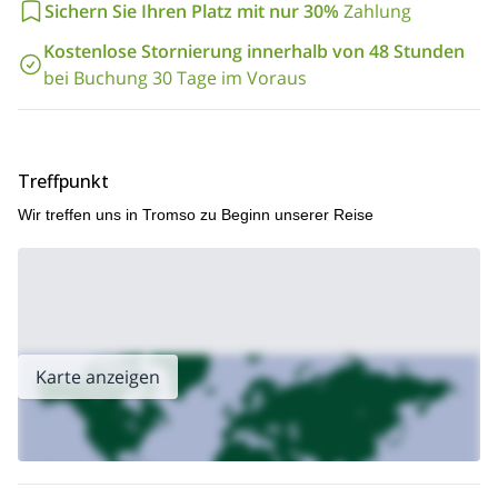
Bergführers
erleben Sie Norwegens wilde Winterlandschaften
Sichern Sie Ihren Platz mit nur 30%
Zahlung
sicher und in vollen Zügen.
Kostenlose Stornierung innerhalb von 48 Stunden
Kontaktieren Sie den Guide noch heute, um an einem offenen
bei Buchung 30 Tage im Voraus
Tourdatum teilzunehmen und dieses unvergessliche arktische
Skitourenerlebnis zu erleben!
Treffpunkt
Wir treffen uns in Tromso zu Beginn unserer Reise
Karte anzeigen