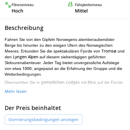
Fitnessniveau
Fähigkeitsniveau
Hoch
Mittel
Beschreibung
Fahren Sie von den Gipfeln Norwegens atemberaubendster
Berge bis hinunter zu den eisigen Ufern des Norwegischen
Tromsø
Meeres. Erkunden Sie die spektakulären Fjorde von
und
Lyngen Alpen
den
auf diesem siebentägigen geführten
Skitourenabenteuer. Jeder Tag bietet unvergessliche Aufstiege
1000
von etwa
, angepasst an die Erfahrung der Gruppe und die
Wetterbedingungen.
gemütlichen Lodges
Übernachten Sie in
mit Blick auf die Fjorde,
wo Sie sich nach einem Tag im Schnee entspannen können und
Mehr lesen
Nordlichter
—wenn das Glück auf Ihrer Seite ist—die
über den
arktischen Himmel tanzen sehen.
Der Preis beinhaltet
Genießen Sie eine freundliche, gemeinschaftliche Atmosphäre
authentische
mit gemeinsamen Mahlzeiten und der Möglichkeit,
norwegische Küche
Stornierungsbedingungen anzeigen
in lokalen Restaurants zu probieren. Unter
zertifizierten UIAGM-
der fachkundigen Anleitung eines