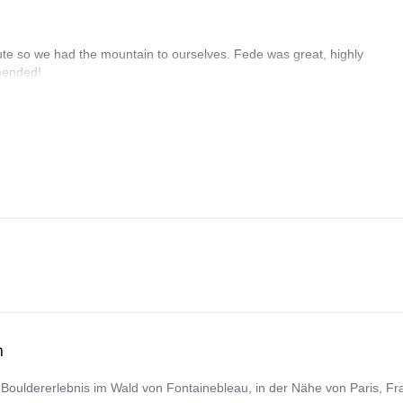
ute so we had the mountain to ourselves. Fede was great, highly
mmended!
h
n Bouldererlebnis im Wald von Fontainebleau, in der Nähe von Paris, Fr