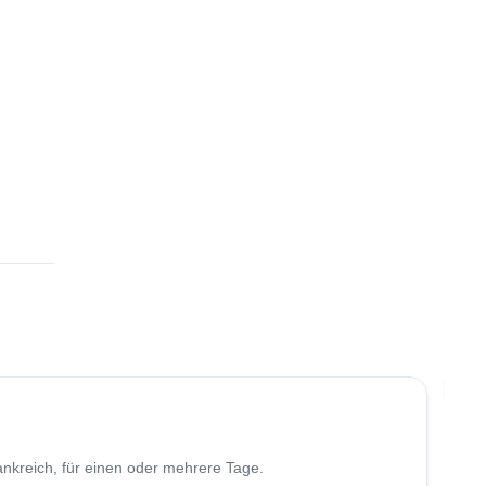
4.9
(
53
)
Ei
ankreich, für einen oder mehrere Tage.