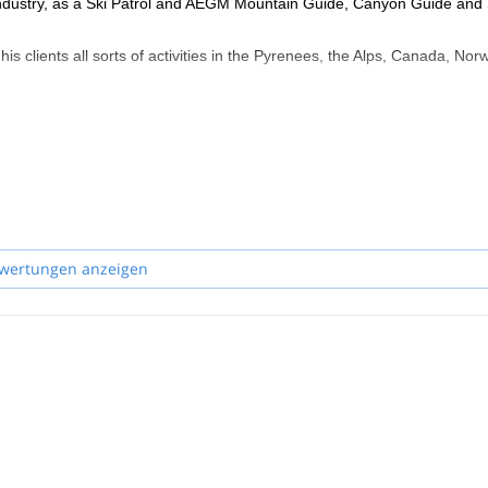
industry, as a Ski Patrol and AEGM Mountain Guide, Canyon Guide and 
s clients all sorts of activities in the Pyrenees, the Alps, Canada, Nor
e in speaking French, English or Italian.
veral well recognized companies, for the filming industry and writes for
such as Running Wild...
PLOMA (IMMED)
wertungen anzeigen
 and GRANDES ESPACIOS.
ed!