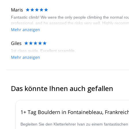
Maris
Fantastic climb! We were the only people climbing the normal ro
professional, and he assessed the risks very well. Highly reco
Mehr anzeigen
Giles
1st class guide. Excellent scramble.
Mehr anzeigen
Das könnte Ihnen auch gefallen
1+ Tag Bouldern in Fontainebleau, Frankreic
Begleiten Sie den Kletterlehrer Ivan zu einem fantastische