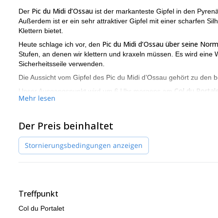
Pic du Midi d’Ossau
Der
ist der markanteste Gipfel in den Pyrenä
Außerdem ist er ein sehr attraktiver Gipfel mit einer scharfen Si
Klettern bietet.
Pic du Midi d’Ossau über seine Nor
Heute schlage ich vor, den
Stufen, an denen wir klettern und kraxeln müssen. Es wird eine 
Sicherheitsseile verwenden.
Die Aussicht vom Gipfel des Pic du Midi d’Ossau gehört zu den 
Col du Portal
Unser Ausgangspunkt wird um 6 Uhr morgens am
Mehr lesen
Pombi
durch das Aneu-Tal und passieren die ikonische Lage der
an der riesigen Pombie-Wand beginnen.
Der Preis beinhaltet
Jetzt ist Kletterzeit. Es wird ein einzigartiges Erlebnis für klassis
suchen
. Grundsätzlich hat der Aufstieg 3 Kamine, bei denen w
Stornierungsbedingungen anzeigen
Sie sind technisch nicht schwierig und die Landschaft wird immer
d’Ossau erreichen, genießen wir einen wunderschönen Gratabsch
Fanden Sie dieses Kletterprogramm verlockend? Dann nehmen Si
Ihr nächstes alpines Abenteuer in den Pyrenäen zu organisieren.
Treffpunkt
Col du Portalet