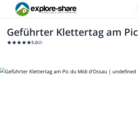
Geführter Klettertag am Pi
5.0
(
2
)