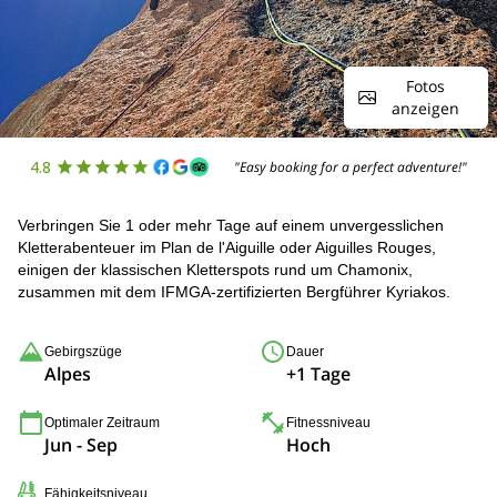
Fotos
anzeigen
4.8
"Easy booking for a perfect adventure!"
Verbringen Sie 1 oder mehr Tage auf einem unvergesslichen
Kletterabenteuer im Plan de l'Aiguille oder Aiguilles Rouges,
einigen der klassischen Kletterspots rund um Chamonix,
zusammen mit dem IFMGA-zertifizierten Bergführer Kyriakos.
Gebirgszüge
Dauer
Alpes
+1 Tage
Optimaler Zeitraum
Fitnessniveau
Jun - Sep
Hoch
Fähigkeitsniveau