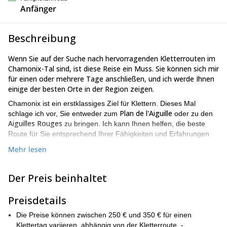
Anfänger
Beschreibung
Wenn Sie auf der Suche nach hervorragenden Kletterrouten im
Chamonix-Tal sind, ist diese Reise ein Muss. Sie können sich mir
für einen oder mehrere Tage anschließen, und ich werde Ihnen
einige der besten Orte in der Region zeigen.
Chamonix ist ein erstklassiges Ziel für Klettern. Dieses Mal
Plan de l'Aiguille
schlage ich vor, Sie entweder zum
oder zu den
Aiguilles Rouges
zu bringen. Ich kann Ihnen helfen, die beste
Route für Sie entsprechend Ihrer Fähigkeiten und Erfahrungen
auszuwählen.
Mehr lesen
Plan de l'Aiguille
Nur 1 bis 2 Stunden Wanderung von der Mittelstation der Aiguille
Der Preis beinhaltet
du Midi-Seilbahn (Plan de l'Aiguille, 2317 m) bringen Sie zu
Mehrseillängen-
diesem aufregenden Kletterspot. Hier finden Sie
Granitrouten
Preisdetails
für verschiedene Niveaus. Es gibt Kletterrouten bis
zu 6c (im französischen Bewertungssystem).
Die Preise können zwischen 250 € und 350 € für einen
Anfänger möchten vielleicht Routen wie Lepidopteres oder
Klettertag variieren, abhängig von der Kletterroute. -