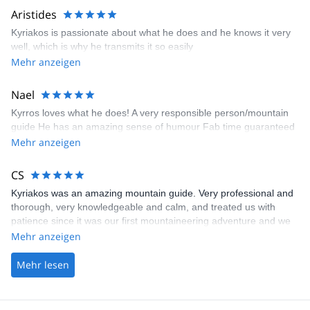
Aristides
Kyriakos is passionate about what he does and he knows it very
well, which is why he transmits it so easily
Mehr anzeigen
Nael
Kyrros loves what he does! A very responsible person/mountain
guide He has an amazing sense of humour Fab time guaranteed
Mehr anzeigen
CS
Kyriakos was an amazing mountain guide. Very professional and
thorough, very knowledgeable and calm, and treated us with
patience since it was our first mountaineering adventure and we
faced different challenges. He went out of his way to offer us
Mehr anzeigen
alternatives to the various difficulties that came to our path, and
he made sure that we reached our goal with safety. Thank you
Mehr lesen
Kyriakos, we had an amazing time! Till next time