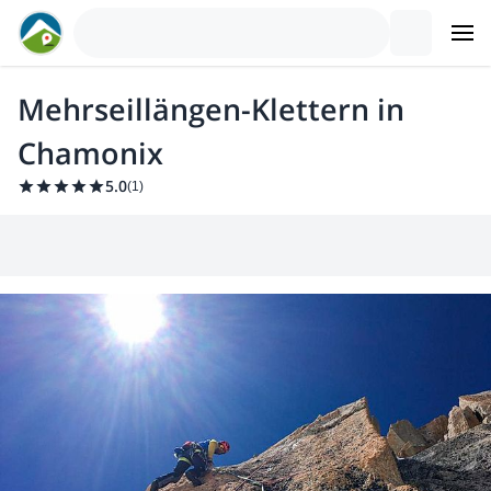
Mehrseillängen-Klettern in
Chamonix
5.0
(
1
)