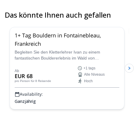
Das könnte Ihnen auch gefallen
4.9
(
53
)
1+ Tag Bouldern in Fontainebleau,
Frankreich
Begleiten Sie den Kletterlehrer Ivan zu einem
fantastischen Bouldererlebnis im Wald von
Fontainebleau, in der Nähe von Paris, Frankreich, für
+1 tags
einen oder mehrere Tage.
Ab
EUR 68
Alle Niveaus
Hoch
pro Person
für 8 Reisende
Availability:
Ganzjährig