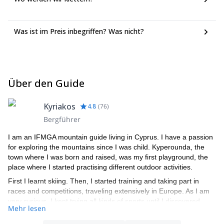
Was ist im Preis inbegriffen? Was nicht?
Über den Guide
Kyriakos
4.8
(
76
)
Bergführer
I am an IFMGA mountain guide living in Cyprus. I have a passion
for exploring the mountains since I was child. Kyperounda, the
town where I was born and raised, was my first playground, the
place where I started practising different outdoor activities.
First I learnt skiing. Then, I started training and taking part in
races and competitions, traveling extensively in Europe. As I am
very curious, I kept trying all kinds of sports until I discovered
Mehr lesen
climbing and all its exciting possibilities.