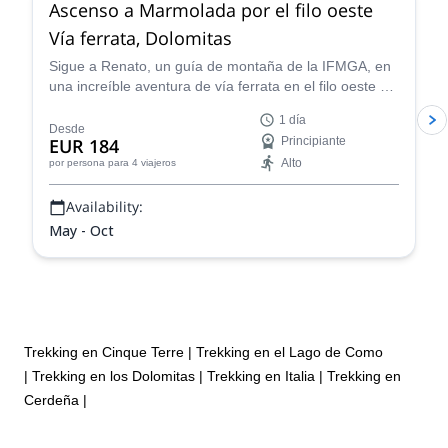
Ascenso a Marmolada por el filo oeste
Vía ferrata, Dolomitas
Sigue a Renato, un guía de montaña de la IFMGA, en
una increíble aventura de vía ferrata en el filo oeste del
macizo de Marmolada, el más alto en las Dolomitas.
1 día
Desde
EUR 184
Principiante
Alto
por persona
para 4 viajeros
Availability:
May - Oct
Trekking en Cinque Terre
|
Trekking en el Lago de Como
|
Trekking en los Dolomitas
|
Trekking en Italia
|
Trekking en
Cerdeña
|