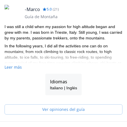
-Marco
5.0
(
21
)
Guía de Montaña
I was still a child when my passion for high altitude began and
grew with me. I was born in Trieste, Italy. Still young, I was carried
by my parents, passionate trekkers, onto the mountains.
In the following years, I did all the activities one can do on
mountains; from rock climbing to classic rock routes, to high
altitude, to ice falls, to ski-touring, to free-riding, to spending
every period of my free time wearing climbing shoes, ski-boots or
Leer más
crampons; the different equipment depended on the season I
was in.
Idiomas
This passion for open spaces drove me and helped me make
solid and long experiences in every kind of mountain activity there
Italiano | Inglés
is. I graduated in Sports Science in order to pave the way to
becoming an Alpine Guide.
Passion for outdoor life; independent of which activity you are
Ver opiniones del guía
doing—this is what I promote. Climbing, skiing, mountaineering,
these activities are not a gym where we show off to others. They
are reason to travel and explore new places that don’t belong in