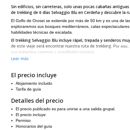
Sin edificios, sin carreteras, solo unas pocas cabañas antigu
de trekking de 6 días Selvaggio Blu en Cerdeña y descubre la ru
El Golfo de Orosei se extiende por más de 50 km y es una de la
exploraremos sus bosques mediterráneos, calas espectaculares y
habilidades técnicas de escalada.
El trekking Selvaggio Blu incluye rápel, trepada y senderos m
de este viaje será encontrar nuestra ruta de trekking.
Por eso, 
sus estrechos caminos y acantilados rocosos.
Leer más
caminaremos entre 4 y 6 hora
Durante esta aventura de 6 días,
Dormiremos en playas aisladas y descansaremos bajo el cielo ab
necesita experiencia en escalada, todos los participantes deben
El precio incluye
¡echa un vistazo al itinerario a continuación!
Alojamiento incluido
¿Te suena tentador este trek de Selvaggio Blu? Entonces envía 
Tarifa de guía
¡echa u
¿Buscas más aventuras inolvidables en Italia? Entonces
Detalles del precio
El precio publicado es para unirse a una salida grupal.
El precio incluye:
Permiso
Honorarios del guía