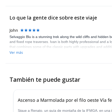
Lo que la gente dice sobre este viaje
John
Selvaggio Blu is a stunning trek along the wild cliffs and hidden b
and fixed rope traverses. Ivan is both highly professional and a 
that combines some of the classic parts with upgrades and addit
Ver más
También te puede gustar
Ascenso a Marmolada por el filo oeste Vía fe
Sigue a Renato, un guía de montaña de la IFMGA, en una inc