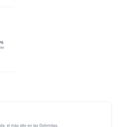
ng,
ute
3.0
(
1
)
a, el más alto en las Dolomitas.