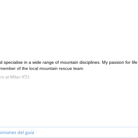
 del Ejército de EE. UU.) no debe superar los 10 kg. Sugerimos llevar
es de caminata ligeros y pantalones cortos para caminar • Suéteres de
ligera de plumas • Casco Gore-Tex ligero + sombrero de lana, banda de
permeable o poncho y manta térmica • Toallitas higiénicas húmedas, to
do encarecidamente) • Toallas • Cámara (opcional)
pecialise in a wide range of mountain disciplines. My passion for life 
e member of the local mountain rescue team.
rs at Milan ICU.
piniones del guía