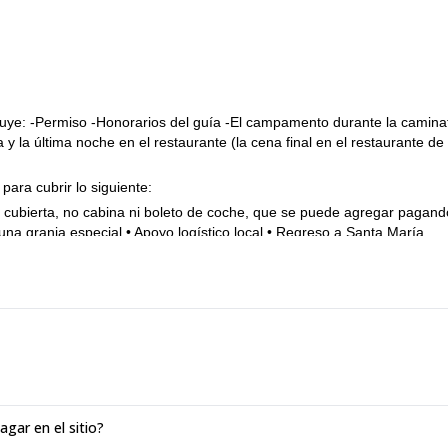
ncluye: -Permiso -Honorarios del guía -El campamento durante la camina
 y la última noche en el restaurante (la cena final en el restaurante de
ara cubrir lo siguiente:
 de cubierta, no cabina ni boleto de coche, que se puede agregar pagan
na granja especial • Apoyo logístico local • Regreso a Santa María
egar desde la ciudad de Olbia es sencillo: sigue las indicaciones hacia
 señales hacia Baunei.
i tienes) • Arnés de escalada + cuerda de seguridad + 2 mosquetones 
uesto • Cubertería de acero + navaja multiusos + botella de agua térm
agar en el sitio?
 • 3 camisetas transpirables (colores suaves) + ropa interior (no de