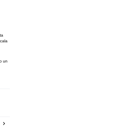
ta
 cala
do un
+
ica o