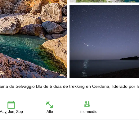
ama de Selvaggio Blu de 6 días de trekking en Cerdeña, liderado por I
May, Jun, Sep
Alto
Intermedio