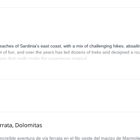
eaches of Sardinia's east coast, with a mix of challenging hikes, absaili
lot of fun, and over the years has led dozens of treks and designed a ro
ions that really make the experience magical.
rrata, Dolomitas
reíble aventura de vía ferrata en el filo oeste del macizo de Marmolad