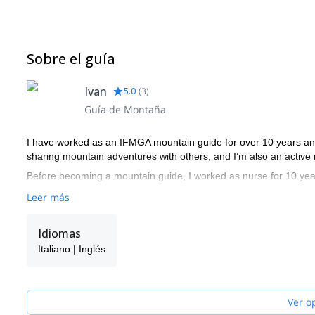
algodón) • La mochila de senderismo (estilo mochila impermeable
mochila por cada dos excursionistas. • Traje de baño • Pantalon
algodón para caminar o forros polares + cuello alto + chaqueta 
cabeza o bufanda • Gafas de sol y protector solar • Chaqueta im
Sobre el guía
de papel y papel higiénico • Repelente de insectos (lo recomien
Ivan
5.0
(
3
)
Guía de Montaña
I have worked as an IFMGA mountain guide for over 10 years and s
sharing mountain adventures with others, and I’m also an activ
Before becoming a mountain guide, I worked as nurse for 10 yea
Leer más
Idiomas
Italiano | Inglés
Ver o