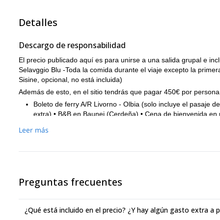
Tiempo de caminata: 5h
Distancia: 6km
Detalles
Tiempo de caminata: 4h
Descargo de responsabilidad
El precio publicado aquí es para unirse a una salida grupal e i
Selavggio Blu -Toda la comida durante el viaje excepto la primera
Sisine, opcional, no está incluida)
Además de esto, en el sitio tendrás que pagar 450€ por persona p
Boleto de ferry A/R Livorno - Olbia (solo incluye el pasaje
extra) • B&B en Baunei (Cerdeña) • Cena de bienvenida en u
Navarrese allí en lancha neumática
Leer más
Más información
A tu llegada, te alojarás en Baunei (NU), en el B&B Bia Maore. Ll
Nuoro, luego toma la salida hacia Dorgali y finalmente sigue las
Preguntas frecuentes
Equipo necesario:
• Mochila + saco de dormir + colchoneta • Tienda de campaña (s
descensor con mosquetones • Linterna frontal con batería de rep
¿Qué está incluido en el precio? ¿Y hay algún gasto extra a p
termo • Botas de senderismo ya probadas + sandalias + zapatillas