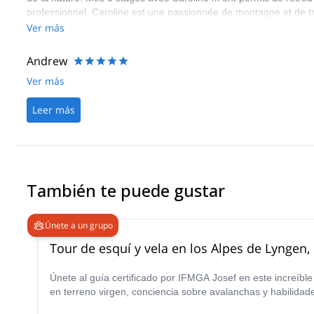
professionnel. Caroline est une passionnée de montagne et de tou
personne transmettre sa passion et ses bons conseils, toujours a
Ver más
autres stagiaires et mais aussi avec les autres encadrants, Guill
Andrew
Ver más
Leer más
También te puede gustar
Únete a un grupo
Tour de esquí y vela en los Alpes de Lyngen
Únete al guía certificado por IFMGA Josef en este increíbl
en terreno virgen, conciencia sobre avalanchas y habilida