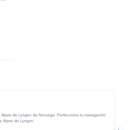
ages.
4.7
(
12
)
los Alpes de Lyngen de Noruega. Perfecciona tu navegación
os Alpes de Lyngen.