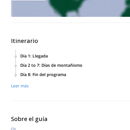
Itinerario
Día 1
:
Llegada
Llegada al aeropuerto de Narvik/Harstad por la tarde (vuelo
Día 2 to 7
:
Días de montañismo
explicación del curso de la estancia y revisión del equipo.
Dependiendo de las condiciones, uno o más picos sobre el
Día 8
:
Fin del programa
según los deseos y las condiciones encadenar varios. Toda
Fin de la estancia, regreso al aeropuerto.
alojamiento. Dependiendo de las condiciones, el objetivo e
Leer más
hasta media tarde. Luego regresamos al hotel para disfrutar
Entre 1200 m y 1700 m de desnivel por día.
Sobre el guía