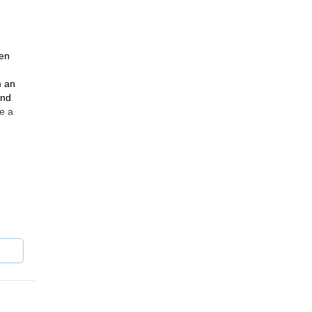
gen
m an
and
e a