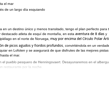
ta el mar
és de un largo día esquiando
 en un destino único y menos transitado, tengo el plan perfecto para t
aventura de 8 días
 destacado atleta de esquí de montaña, en esta
y
muy por encima del Círculo Polar Árti
hipiélago en el norte de Noruega,
ón de picos agudos y fiordos profundos
, convirtiéndola en un verdad
uiar en Lofoten y se asegurará de que disfrutes de las mejores pistas
hasta el mar.
 el pueblo pesquero de Henningsvaert. Desayunaremos en el alberg
n restaurante por la noche.
ego tendremos un viaje de 2 horas en coche a Svolvaer, y desde allí 
y debes tener experiencia previa en esquí de montaña. Ten en cuenta qu
 Se permite un máximo de 6 personas en este viaje.
No pierdas esta gran oportunidad de descubrir este espectacular de
.
je. ¡Matheo estará encantado de guiarte aquí
.