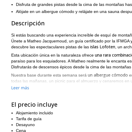
Disfruta de grandes pistas desde la cima de las montañas has
Alójate en un albergue cómodo y relájate en una sauna despu
Descripción
Si estás buscando una experiencia increíble de esquí de montaña
Únete a Matheo Jacquemoud, un guía certificado por la IFMGA y
islas Lofoten
descubre las espectaculares pistas de las
, un arc
una rara combinaci
Esta ubicación única en la naturaleza ofrece
paraíso para los esquiadores. A Matheo realmente le encanta esq
Disfrutarás de descensos épicos desde la cima de las montañas 
un albergue cómodo
Nuestra base durante esta semana será
en
todas las mañanas, un picnic para el almuerzo y cenaremos en u
Leer más
Desde Oslo volaremos a Narvik, donde alquilaremos un coche. Lu
tenemos 25 minutos hasta nuestro albergue.
El precio incluye
Para unirte a este tour, necesitas estar en buena forma física 
1000 a 2000 metros de desnivel cada día
tendrás alrededor de
.
Alojamiento incluido
Lofoten ofrece una experiencia de esquí verdaderamente única
Tarifa de guía
en el norte de Noruega. Envíame una solicitud y reserva tu via
Desayuno
Cena