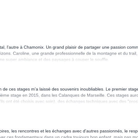
Cantal, l'autre à Chamonix. Un grand plaisir de partager une passion co
izons. Caroline, une grande professionnelle de la montagne et du trail,
 une super ambiance et des paysages à couper le souffle.
n de ces stages m'a laissé des souvenirs inoubliables. Le premier stag
xième stage en 2015, dans les Calanques de Marseille. Ces stages aur
'ils ont été choisis avec soin), des échanges techniques avec des "pros
onseils nutrition - mode de vie etc... La découverte des autres stagiai
ume Lenormand par ex.). Des conditions matérielles top (hébergement,
e, c'est toujours trop court! Donc au final quand c'est fini, on n'a qu'une
e personnes que l'on croise sur les stages qui en sont à leur n-ième
itoires, les rencontres et les échanges avec d'autres passionnés, le resp
uver ces fondamentaux dans un cadre toujours bon enfant, mais pas m