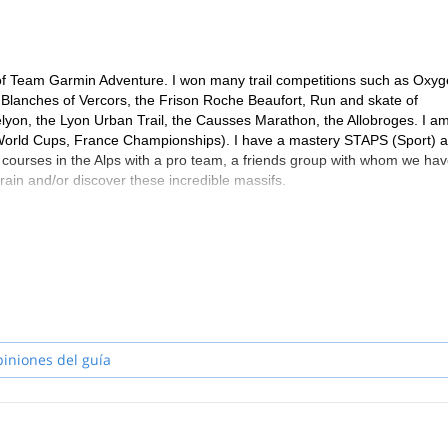
e of Team Garmin Adventure. I won many trail competitions such as Oxy
es Blanches of Vercors, the Frison Roche Beaufort, Run and skate of
yon, the Lyon Urban Trail, the Causses Marathon, the Allobroges. I a
 World Cups, France Championships). I have a mastery STAPS (Sport) 
 courses in the Alps with a pro team, a friends group with whom we hav
train and/or discover these incredible massifs.
piniones del guía