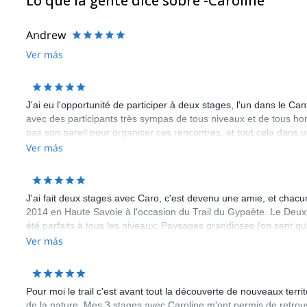
Lo que la gente dice sobre -Caroline
Andrew
Ver más
J'ai eu l'opportunité de participer à deux stages, l'un dans le 
avec des participants très sympas de tous niveaux et de tous hor
pas son pareil pour organiser ces rencontres, et tout cela dans
Ver más
J'ai fait deux stages avec Caro, c'est devenu une amie, et chacu
2014 en Haute Savoie à l'occasion du Trail du Gypaète. Le Deu
été parfaits à tous les niveaux: Paysages grandioses (on sent qu
grand moment quand Caro inspecte les sacs à dos...), pleins de c
Ver más
mais aussi des autres encadrants (très bon contact avec Guilla
repas, organisation etc...). Seule critique: le temps passe trop vit
envie... c'est de repartir pour un autre stage! Et vu le nombre d
Pour moi le trail c'est avant tout la découverte de nouveaux terr
participation, je peux affirmer que ce sentiment est partagé!
de la nature. Mes 3 stages avec Caroline m'ont permis de retro