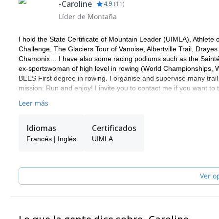
-Caroline
4.9
(
11
)
Líder de Montaña
I hold the State Certificate of Mountain Leader (UIMLA), Athlet
Challenge, The Glaciers Tour of Vanoise, Albertville Trail, Dray
Chamonix… I have also some racing podiums such as the Saintél
ex-sportswoman of high level in rowing (World Championships,
BEES First degree in rowing. I organise and supervise many trail
mission: Run and enjoy! I invite you to contact me if you want to 
Leer más
Idiomas
Certificados
Francés | Inglés
UIMLA
Ver o