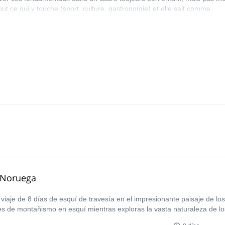
t ce qui y touche (sport, culture, gastronomie) et elle sait comme
vec le sourire. Je garde un excellent souvenir des rencontres avec les
aume, Seb, Cédric, Lydie et tant d'autres rencontrés au cours de ces st
, Noruega
e viaje de 8 días de esquí de travesía en el impresionante paisaje de 
des de montañismo en esquí mientras exploras la vasta naturaleza de l