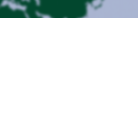
 doméstico desde Oslo). Traslado en minibús al alojamiento. Instalació
 océano. Los picos alcanzan una altitud máxima de 1200m. Es posible
s las excursiones están a un máximo de 40 minutos en coche del
s salir con esquís de travesía desde alrededor de las 9 a.m. de la mañ
 de nuestro tiempo libre para visitar o descansar.