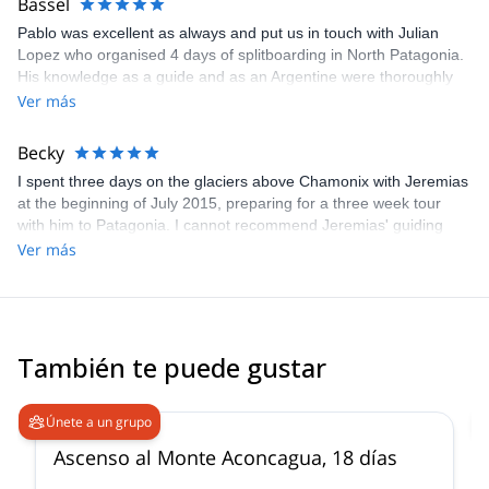
Bassel
Pablo was excellent as always and put us in touch with Julian
Lopez who organised 4 days of splitboarding in North Patagonia.
His knowledge as a guide and as an Argentine were thoroughly
appreciated. Highly recommended.
Ver más
Becky
I spent three days on the glaciers above Chamonix with Jeremias
at the beginning of July 2015, preparing for a three week tour
with him to Patagonia. I cannot recommend Jeremias' guiding
highly enough. He is highly expert in everything concerning the
Ver más
mountains and was truly excellent company throughout. I cannot
wait to go again!
También te puede gustar
4.6
(
18
)
Únete a un grupo
Ascenso al Monte Aconcagua, 18 días