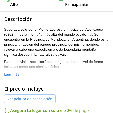
Alto
Principiante
Descripción
Superada solo por el Monte Everest, el macizo del Aconcagua
(6962 m) es la montaña más alta del mundo occidental. Se
encuentra en la Provincia de Mendoza, en Argentina, donde es la
principal atracción del parque provincial del mismo nombre.
¡Llevar a cabo una expedición a esta legendaria montaña
significa descubrir la naturaleza salvaje!
Para este viaje, necesitaré que tengas un buen nivel de forma
física así como una técnica básica.
Mi propuesta para esta experiencia de 19 días es ascender en
Leer más
diferentes fases. Nuestra primera fase comienza en la entrada al
Parque Provincial Aconcagua. Durante los primeros días, lo
El precio incluye
tomaremos con calma para aclimatarnos al clima y la altitud.
Paseos relajantes y admirar la impresionante Pared Sur del
Ver política de cancelación
Aconcagua serán las actividades dominantes. Nos
hospedaremos en diferentes campamentos en nuestro ascenso
a la cumbre. En el Cerro Bonete, encontraremos una vista
Asegura tu lugar con solo el 30%
de pago