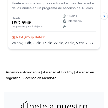
Únete a uno de los guías certificados más destacados
de los Andes en un programa de ascenso de 18 días
hasta la cumbre del Monte Aconcagua en Argentina,
18 días
¡el pico más alto de Sudamérica!
Desde
USD 5946
Intermedio
por persona
para 8 viajeros
Next group dates:
24 nov,
2 dic,
8 dic,
15 dic,
22 dic,
29 dic,
5 ene 2027,
12 ene 2027,
19 ene 2027,
26 ene 2027,
2 feb 2027,
9
feb 2027,
13 feb 2027
Ascenso al Aconcagua
|
Ascenso al Fitz Roy
|
Ascenso en
Argentina
|
Ascenso en Mendoza
¡Únete a nuestro