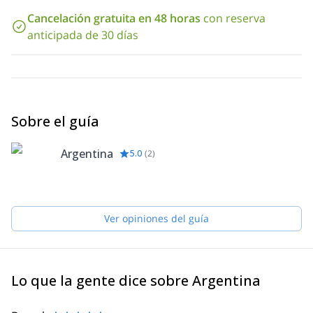
espectacular de la Pared Oeste del Aconcagua. Finalmente, en el
Cancelación gratuita en 48 horas
con reserva
día 14, se conquistará el alcance de la cumbre. Cada día, las
actividades no durarán más de 7 horas.
anticipada de 30 días
¡Conviértete en parte de la comunidad de montañistas de
Aconcagua! Envía una solicitud y reserva este viaje.
O si estás buscando una ruta no tradicional en el mismo lugar,
echa un vistazo al viaje de Los Polacos.
Sobre el guía
Argentina
5.0
(
2
)
Ver opiniones del guía
Lo que la gente dice sobre Argentina