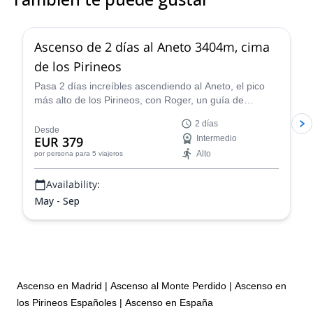
4.7
(
8
)
Ascenso de 2 días al Aneto 3404m, cima
de los Pirineos
Pasa 2 días increíbles ascendiendo al Aneto, el pico
más alto de los Pirineos, con Roger, un guía de
montaña certificado por la AEGM local.
2 días
Desde
EUR 379
Intermedio
Alto
por persona
para 5 viajeros
Availability:
May - Sep
Ascenso en Madrid
|
Ascenso al Monte Perdido
|
Ascenso en
los Pirineos Españoles
|
Ascenso en España