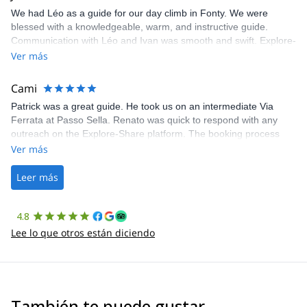
We had Léo as a guide for our day climb in Fonty. We were
blessed with a knowledgeable, warm, and instructive guide.
Communication with Léo and Ivan was smooth and swift. Explore-
Share was excellent in arranging everything for our day climb.
Ver más
The communication was quick, and the platform was easy to use,
making our adventure stress-free.
Cami
Patrick was a great guide. He took us on an intermediate Via
Ferrata at Passo Sella. Renato was quick to respond with any
outreach on the Explore-Share platform. The booking process
was straightforward, and once Patrick was confirmed, all went
Ver más
well. It was a wonderful experience, and I’d highly recommend
the platform.
Leer más
4.8
Lee lo que otros están diciendo
También te puede gustar