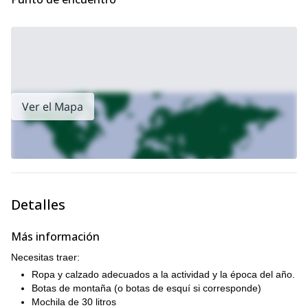
También podemos ir a la cima de otros picos españoles
Peña Vieja
Torre Cerredo
populares. ¡Revisa mi
y mi
tours!
Ver el Mapa
Detalles
Más información
Necesitas traer:
Ropa y calzado adecuados a la actividad y la época del año.
Botas de montaña (o botas de esquí si corresponde)
Mochila de 30 litros