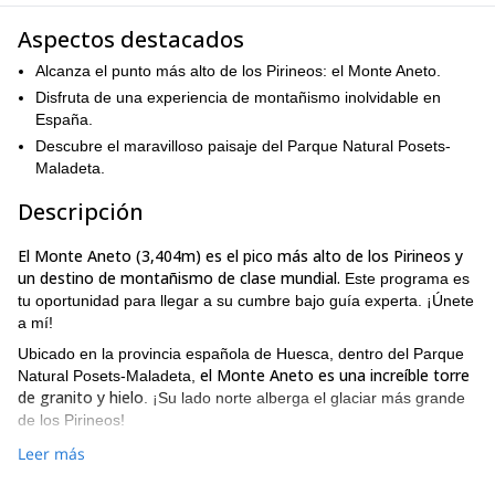
Aspectos destacados
Alcanza el punto más alto de los Pirineos: el Monte Aneto.
Disfruta de una experiencia de montañismo inolvidable en
España.
Descubre el maravilloso paisaje del Parque Natural Posets-
Maladeta.
Descripción
El Monte Aneto (3,404m) es el pico más alto de los Pirineos y
un destino de montañismo de clase mundial.
Este programa es
tu oportunidad para llegar a su cumbre bajo guía experta. ¡Únete
a mí!
Ubicado en la provincia española de Huesca, dentro del Parque
el Monte Aneto es una increíble torre
Natural Posets-Maladeta,
de granito y hielo
. ¡Su lado norte alberga el glaciar más grande
de los Pirineos!
El primer día de este programa nos dirigiremos al refugio donde
Leer más
elegiremos entre
pasaremos la noche. Luego, en el segundo día
varias rutas hacia la cima de Aneto, dependiendo de tus