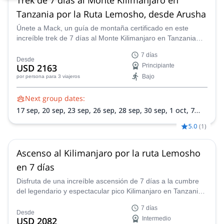
Tanzania por la Ruta Lemosho, desde Arusha
Únete a Mack, un guía de montaña certificado en este
increíble trek de 7 días al Monte Kilimanjaro en Tanzania
por la pintoresca Ruta Lemosho.
7 días
Desde
USD 2163
Principiante
Bajo
por persona
para 3 viajeros
Next group dates:
17 sep,
20 sep,
23 sep,
26 sep,
28 sep,
30 sep,
1 oct,
7
oct,
9 oct,
11 oct,
15 oct,
18 oct,
21 oct,
25 oct,
28 oct,
2
5.0
(
1
)
nov,
4 nov,
7 nov,
11 nov,
12 nov,
14 nov,
18 nov,
21 nov,
25 nov,
28 nov,
2 dic,
5 dic,
9 dic,
12 dic,
16 dic,
19 dic,
23
dic,
26 dic,
30 dic
Ascenso al Kilimanjaro por la ruta Lemosho
en 7 días
Disfruta de una increíble ascensión de 7 días a la cumbre
del legendario y espectacular pico Kilimanjaro en Tanzania
a través de la ruta Lemosho con uno de nuestros guías
7 días
certificados.
Desde
USD 2082
Intermedio