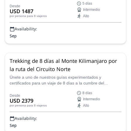
5 días
Marangu.
Desde
USD 1487
Intermedio
Alto
por persona
para 8 viajeros
Availability:
Sep
Trekking de 8 días al Monte Kilimanjaro por
la ruta del Circuito Norte
Únete a uno de nuestros guías experimentados y
certificados para un viaje de 8 días a la cumbre del
Kilimanjaro en Tanzania a través del hermoso Circuito
8 días
Norte.
Desde
USD 2379
Intermedio
Alto
por persona
para 8 viajeros
Availability:
Sep