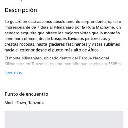
Descripción
Te guiaré en este ascenso absolutamente sorprendente, épico e
impresionante de 7 días al Kilimanjaro por la Ruta Machame, un
sendero exquisito que ofrece las mejores vistas que la montaña
bosques lluviosos pintorescos y
tiene para ofrecer, desde
crestas rocosas, hasta glaciares fascinantes y vistas sublimes
hacia el exterior desde el punto más alto de África.
El monte Kilimanjaro, ubicado dentro del Parque Nacional
Kilimanjaro en Tanzania, es una montaña que se eleva a 5895m
famoso por ser la montaña más alta de África
de altura, y es
.
Leer más
Ascender hasta la cumbre de la montaña es una actividad
inmensamente popular, con personas que también quieren ser
testigos de los enormes glaciares que salpican el paisaje.
Punto de encuentro
Nuestro viaje comienza en la ciudad de Moshi, ubicada muy
cerca de la montaña, y desde allí conducimos hasta nuestro
Moshi Town, Tanzania
punto de inicio, la Puerta Machame.
Después de pasar la primera noche en el Campamento
Machame (2980m), los 2 días subsiguientes se pasan
bosque lluvioso, páramo y terreno
recorriendo y atravesando