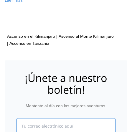
Leer más
almuerzo caliente al sol. Después de comer, continuarás
descendiendo hasta la Choza Mweka (3100m). El Sendero
Mweka te llevará a través de la scree y rocas hasta el
páramo y eventualmente al bosque lluvioso. La Choza
Mweka (3100m) está ubicada en el bosque lluvioso superior,
así que espera niebla y lluvia. Tendrás cena, lavado y
descanso sólido en el campamento.
Ascenso en el Kilimanjaro
|
Ascenso al Monte Kilimanjaro
|
Ascenso en Tanzania
|
¡Únete a nuestro
boletín!
Mantente al día con las mejores aventuras.
Email