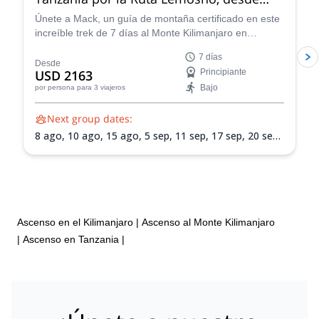
Nicky came and sorted out everything for us ( grateful forever)
Arusha
Únete a Mack, un guía de montaña certificado en este
she made the changes needed and we finally got the best (
increíble trek de 7 días al Monte Kilimanjaro en
Siriwa travel). In short “UNIQUE EXPERIENCE, where challenge
Tanzania por la pintoresca Ruta Lemosho.
is constantly surrounded by a great scenery in a huge National
7 días
Park”. ⭐️⭐️⭐️⭐️⭐️
Desde
USD 2163
Principiante
Bajo
por persona
para 3 viajeros
Next group dates:
8 ago,
10 ago,
15 ago,
5 sep,
11 sep,
17 sep,
20 sep,
22 sep,
26 sep,
2 oct,
5 oct,
7 oct,
9 oct,
11 oct,
18
oct,
21 oct,
25 oct,
28 oct,
31 oct,
2 nov,
4 nov,
7
nov,
9 nov,
12 nov,
14 nov,
18 nov,
21 nov,
25 nov,
28 nov,
2 dic,
5 dic,
9 dic,
12 dic,
16 dic,
19 dic,
23 dic,
26 dic,
30 dic,
2 ene 2027
Ascenso en el Kilimanjaro
|
Ascenso al Monte Kilimanjaro
|
Ascenso en Tanzania
|