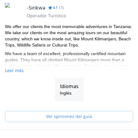
-Sirikwa
4.1
(
7
)
Operador Turístico
We offer our clients the most memorable adventures in Tanzania.
We take our clients on the most amazing tours on our beautiful
country, which we know inside out, like Mount Kilimanjaro, Beach
Trips, Wildlife Safaris or Cultural Trips.
We have a team of excellent, professionally certified mountain
guides. They have all climbed Mount Kilimanjaro more than a
hundred times, through different routes. They also have a deep
Leer más
knowledge of the country’s national parks and about the animal
kingdom. Each of our guides is a specialist in a specific area, like
ecology and animal behavior.
Idiomas
We look forward to taking you on an unforgettable adventure!
Inglés
Ver opiniones del guía