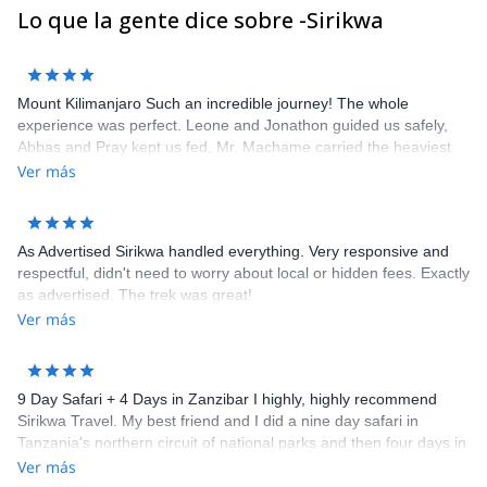
Lo que la gente dice sobre -Sirikwa
Mount Kilimanjaro Such an incredible journey! The whole
experience was perfect. Leone and Jonathon guided us safely,
Abbas and Pray kept us fed, Mr. Machame carried the heaviest
loads, Joshua and Ramadan and the rest of the group made sure
Ver más
we were comfortable. Thank you for the trip of a lifetime. We
hope to see the entire crew again soon.
As Advertised Sirikwa handled everything. Very responsive and
respectful, didn't need to worry about local or hidden fees. Exactly
as advertised. The trek was great!
Ver más
9 Day Safari + 4 Days in Zanzibar I highly, highly recommend
Sirikwa Travel. My best friend and I did a nine day safari in
Tanzania's northern circuit of national parks and then four days in
Zanzibar. It was an absolutely amazing trip of a lifetime!
Ver más