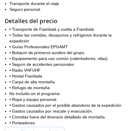
comenzar la ascensión.
Transporte durante el viaje
Seguro personal
Este ascenso es bastante fácil, excepto por la sección final, que
requiere cuerdas y otros accesorios, pero no necesitas ser un
Detalles del precio
escalador experimentado para lograrlo.
• Transporte de Fiambalá y vuelta a Fiambalá
Así que este ascenso al Volcán Ojos del Salado es una gran
• Todas las comidas, desayunos y refrigerios durante la
manera de descubrir los hermosos Andes. ¡Por favor,
expedición
contáctame ahora y comenzaremos a organizar tu viaje!
• Guías Profesionales EPGAMT
Y si buscas otros ascensos en la Cordillera de Los Andes, revisa
• Botiquín de primeros auxilios del grupo.
Ascenso al Cerro El Plata, Mendoza
Ascenso al Volcán
mi
o mi
• Equipamiento para uso común (calentadores, ollas)
Bertrand a 5275m
.
• Seguro de accidentes personales
• Radio VHFUHF
• Hostal Fiambala
• Carpa de alta montaña
• Refugio de montaña
No incluido en el programa:
• Ropa y equipo personal.
• Gastos causados por el posible abandono de la expedición
• Gastos causados por rescate y evacuación.
• Comidas fuera del itinerario detallado de montaña.
• Porteadores