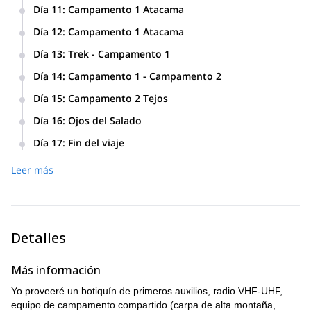
Ascenso al Volcán Bertrand 5300m. (esta actividad
Día 11
:
Campamento 1 Atacama
dependerá del grado de aclimatación de cada miembro).
Traslado del refugio de Vialidad Provincial 4000m al
Día 12
:
Campamento 1 Atacama
Campamento 1 Atacama 5300m - Chile
Descanso y consolidación de aclimatación en el
Día 13
:
Trek - Campamento 1
Campamento 1 Atacama (5300 m).
Trekking de aclimatación y retorno al Campamento 1 (5300
Día 14
:
Campamento 1 - Campamento 2
m).
Del Campamento 1 Atacama (5300m) al Campamento 2
Día 15
:
Campamento 2 Tejos
Tejos (5800m).
Descanso en el Campamento 2 Tejos (5800 m).
Día 16
:
Ojos del Salado
Intento de cumbre al Ojos del Salado - regreso al
Día 17
:
Fin del viaje
Campamento 2 (5800m)
Descenso del Campamento 2 Tejos (5800m) al
Leer más
Campamento 1 Atacama (5300m) donde nos estará
esperando el transporte - regreso a Fiambalá - Cierre de la
expedición con una barbacoa.
Detalles
Más información
Yo proveeré un botiquín de primeros auxilios, radio VHF-UHF,
equipo de campamento compartido (carpa de alta montaña,