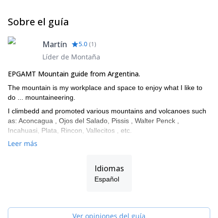
Sobre el guía
Martín
5.0
(
1
)
Líder de Montaña
EPGAMT Mountain guide from Argentina.
The mountain is my workplace and space to enjoy what I like to
do ... mountaineering.
I climbedd and promoted various mountains and volcanoes such
as: Aconcagua , Ojos del Salado, Pissis , Walter Penck ,
Incahuasi, Plata, Rincon, Vallecitos , etc.
Leer más
The mountain can find oneself, to rediscover the essence and
every moment. It is a natural place that transmits balance,
harmony, tranquility and at the same time, tests us and motivates
Idiomas
us to self-improvement. The mountain is accessible to all, just
Español
enough to take the first step ... we offer a different experience to
share.
Ver opiniones del guía