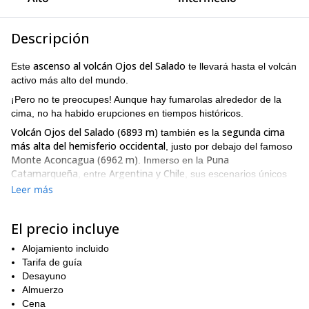
Descripción
ascenso al volcán Ojos del Salado
Este
te llevará hasta el volcán
activo más alto del mundo.
¡Pero no te preocupes! Aunque hay fumarolas alrededor de la
cima, no ha habido erupciones en tiempos históricos.
Volcán Ojos del Salado (6893 m)
segunda cima
también es la
más alta del hemisferio occidental
, justo por debajo del famoso
Monte Aconcagua (6962 m)
Puna
. Inmerso en la
Catamarqueña
Argentina y Chile
, entre
, sus escenarios únicos
se combinan con una vasta soledad, porque es una de las
Leer más
Andes
montañas menos visitadas de los
.
Durante estos días aventureros, te aclimataremos
El precio incluye
adecuadamente para que disfrutes cada momento del viaje.
Realizaremos caminatas de aclimatación y días de descanso
Alojamiento incluido
para fortalecerte. Además, también te llevaré a un sitio
Tarifa de guía
arqueológico y a una excursión de observación de aves, para
Desayuno
que aprendas un poco más sobre este lugar increíble.
Almuerzo
Finalmente, podrás disfrutar de algunos baños termales antes de
Cena