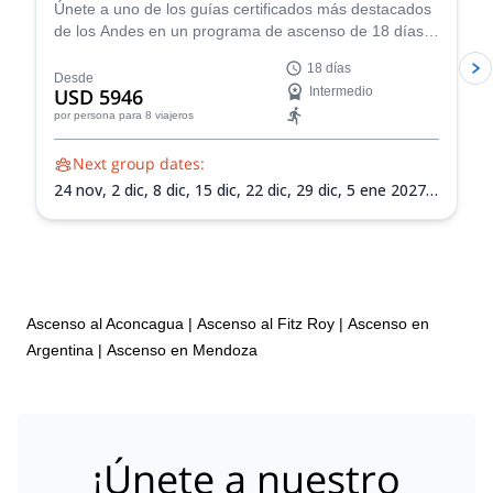
Únete a uno de los guías certificados más destacados
de los Andes en un programa de ascenso de 18 días
hasta la cumbre del Monte Aconcagua en Argentina,
18 días
¡el pico más alto de Sudamérica!
Desde
USD 5946
Intermedio
por persona
para 8 viajeros
Next group dates:
24 nov,
2 dic,
8 dic,
15 dic,
22 dic,
29 dic,
5 ene 2027,
12 ene 2027,
19 ene 2027,
26 ene 2027,
2 feb 2027,
9
feb 2027,
13 feb 2027
Ascenso al Aconcagua
|
Ascenso al Fitz Roy
|
Ascenso en
Argentina
|
Ascenso en Mendoza
¡Únete a nuestro