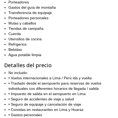
ascenso de 3 días al Nevado Maparaju
estoy liderando este
Porteadores
. ¡Es
una opción perfecta también!
Gastos del guía de montaña
Transferencia de equipaje
Y si has decidido escalar el Huascarán conmigo, por favor
Porteadores personales
completa el formulario y ponte en contacto. Estaré feliz de
Mulas y caballos
guiarte allí arriba!
Tiendas de campaña
Cuerda
Utensilios de cocina
Refrigerios
Bebidas
Agua potable limpia
Detalles del precio
No incluido:
• Vuelos internacionales a Lima / Perú ida y vuelta
• Traslado desde el aeropuerto para reservas de vuelos
individuales con diferentes horarios de llegada / salida
• Impuesto de salida en el aeropuerto en Lima
• Seguro de accidentes de viaje y salud
• Seguro de equipaje y cancelación de viaje
• Comidas en restaurantes en Lima y Huaraz
• Gastos personales