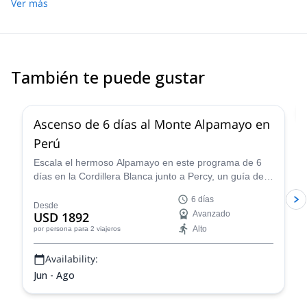
the journey-the respect of one’s peers speaks for itself! We were
Ver más
very well supported, always had perfect timing with seeing
sunrises, beating “the crowd” to our destinations, and had ample
food. The Peruvian mountains are stunningly beautiful- I’m ready
to go back again already! Book with Eric - he’s going to take good
care of you.
También te puede gustar
2.0
(
1
)
Ascenso de 6 días al Monte Alpamayo en
Perú
Escala el hermoso Alpamayo en este programa de 6
días en la Cordillera Blanca junto a Percy, un guía de
montaña certificado por la IFMGA, ¡y vive una
6 días
experiencia de montañismo fantástica!
Desde
USD 1892
Avanzado
Alto
por persona
para 2 viajeros
Availability:
Jun - Ago