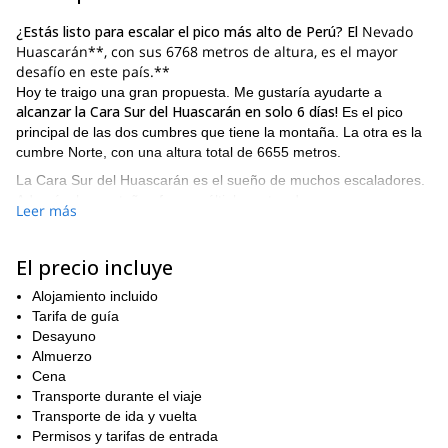
¿Estás listo para escalar el pico más alto de Perú? El
Nevado
Huascarán**, con sus 6768 metros de altura, es el mayor
desafío en este país.**
Hoy te traigo una gran propuesta. Me gustaría ayudarte a
alcanzar la Cara Sur del Huascarán en solo 6 días!
Es el pico
principal de las dos cumbres que tiene la montaña. La otra es la
cumbre Norte, con una altura total de 6655 metros.
La Cara Sur del Huascarán es el sueño de muchos escaladores.
Además, la montaña ofrece múltiples rutas de ascenso y no son
Leer más
técnicamente difíciles. Sin embargo, su gran altura más el riesgo
usual de avalanchas lo convierten en un ascenso serio.
El precio incluye
Además, las condiciones climáticas y de nieve cambian cada
año. Eso hace del Huascarán un verdadero desafío debido a
Alojamiento incluido
grietas y grandes avalanchas que pueden caer durante la
Tarifa de guía
temporada de invierno. De todas formas, el ascenso de la Cara
Desayuno
Sur del Huascarán es uno de los puntos destacados de los
Almuerzo
Andes. Y si lo haces con un guía calificado, no hay nada que
Cena
temer.
Transporte durante el viaje
Hay muchos otros programas más fáciles cerca de Huaraz, que
Transporte de ida y vuelta
incluyen una cumbre menos exigente. Por ejemplo, también
Permisos y tarifas de entrada