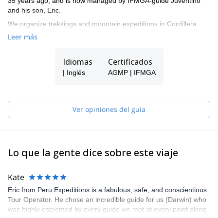
35 years ago, and is now managed by IFMGA-guide Juventino
and his son, Eric.
We organize trekkings and mountain expeditions in Cordillera
Blanca, and all around Peru.
Leer más
Idiomas
Certificados
| Inglés
AGMP | IFMGA
Ver opiniones del guía
Lo que la gente dice sobre este viaje
Kate
Eric from Peru Expeditions is a fabulous, safe, and conscientious
Tour Operator. He chose an incredible guide for us (Darwin) who
was highly esteemed by every guide we met at every point along