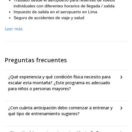
Traslado desde el aeropuerto para reservas de vuelos
individuales con diferentes horarios de llegada / salida
Impuesto de salida en el aeropuerto en Lima
Seguro de accidentes de viaje y salud
Seguro de equipaje y cancelación de viaje
Leer más
Comidas en restaurantes en Lima y Huaraz
Gastos personales
Tour de aclimatación
Entradas al Parque Nacional Huascarán
Traslado desde el Hotel al aeropuerto y estación de
Preguntas frecuentes
autobuses
Boleto de línea aérea doméstica LC-Peru
Hotel Casa Andina 2 noches en Lima
¿Qué experiencia y qué condición física necesito para
Hotel San Sebastián 4 noches en Huaraz
escalar esta montaña? ¿Este programa es adecuado
Recogida en el aeropuerto en Lima al Hotel
para niños o personas mayores?
Equipo personal (como botas, piolet, crampones, arnés,
saco de dormir, colchoneta, Goretex, etc.)
Propinas
¿Con cuánta anticipación debo comenzar a entrenar y
qué tipo de entrenamiento sugieres?