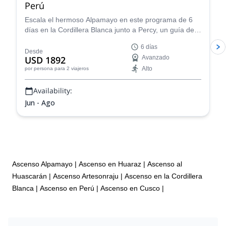
Perú
Escala el hermoso Alpamayo en este programa de 6
días en la Cordillera Blanca junto a Percy, un guía de
montaña certificado por la IFMGA, ¡y vive una
6 días
experiencia de montañismo fantástica!
Desde
USD 1892
Avanzado
Alto
por persona
para 2 viajeros
Availability:
Jun - Ago
Ascenso Alpamayo
|
Ascenso en Huaraz
|
Ascenso al
Huascarán
|
Ascenso Artesonraju
|
Ascenso en la Cordillera
Blanca
|
Ascenso en Perú
|
Ascenso en Cusco
|