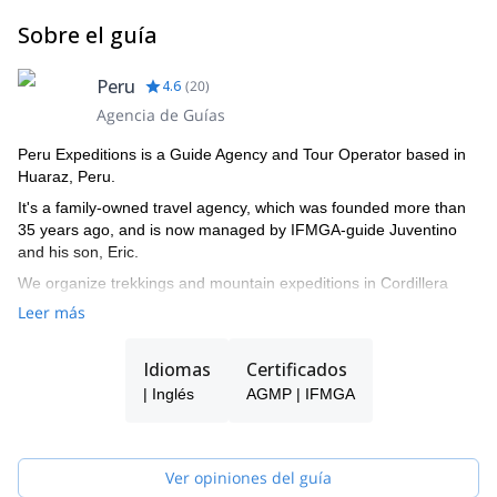
Traslado del Hotel al aeropuerto y estación de autobuses
Sobre el guía
Boleto de vuelo doméstico Aerolínea Lima-Cusco-Lima
Hotel Casa Andina 2 noches en Lima
Hotel Terra Andina 4 noches en Huaraz
Peru
4.6
(
20
)
Recogida en el aeropuerto en Lima hacia el Hotel
Agencia de Guías
Equipo personal (como botas, piolet, crampones, arnés,
saco de dormir, colchoneta, Goretex, etc.)
Peru Expeditions is a Guide Agency and Tour Operator based in
Propinas
Huaraz, Peru.
It's a family-owned travel agency, which was founded more than
35 years ago, and is now managed by IFMGA-guide Juventino
and his son, Eric.
We organize trekkings and mountain expeditions in Cordillera
Blanca, and all around Peru.
Leer más
Idiomas
Certificados
| Inglés
AGMP | IFMGA
Ver opiniones del guía