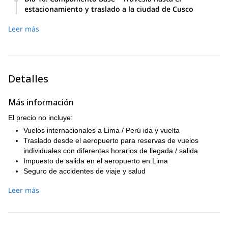
estacionamiento y traslado a la ciudad de Cusco
Noche en un hotel en Cusco.
Leer más
Detalles
Más información
El precio no incluye:
Vuelos internacionales a Lima / Perú ida y vuelta
Traslado desde el aeropuerto para reservas de vuelos
individuales con diferentes horarios de llegada / salida
Impuesto de salida en el aeropuerto en Lima
Seguro de accidentes de viaje y salud
Seguro de equipaje y cancelación de viaje
Leer más
Comidas en restaurantes en Lima y Huaraz
Gastos personales
Tour de aclimatación en la región de Cusco
Entradas al Parque Nacional Ausangate