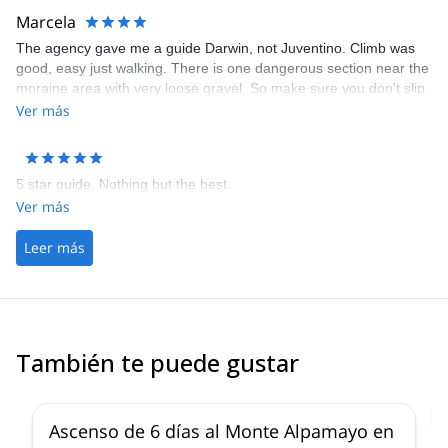
´s Peru Expeditions“.
Marcela
The agency gave me a guide Darwin, not Juventino. Climb was
good, easy just walking. There is one dangerous section near the
moraine area with very loose gravel. So make sure you don't slip
there or you are dead. I stayed in refugio at the base camp which
Ver más
was much more comfy than camping. Darwin was good but give
clients some breaks once in a while, not rush too much. It's a high
altitude climbing after all.
5 star guide. Nothing but the best.
Ver más
Leer más
También te puede gustar
2.0
(
1
)
Ascenso de 6 días al Monte Alpamayo en