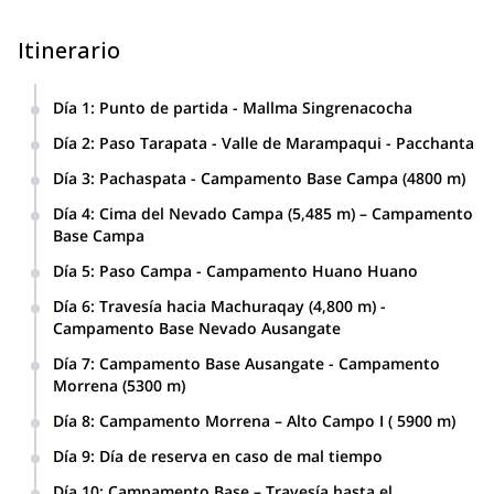
Itinerario
Día 1
:
Punto de partida - Mallma Singrenacocha
Traslado por alrededor de 4 horas para comenzar la
Día 2
:
Paso Tarapata - Valle de Marampaqui - Pacchanta
travesía hacia Mallma Singrenacocha (4,200 mts) Noche en
Comenzaremos caminando hacia Pacchanta para cruzar el
Campamento.
Día 3
:
Pachaspata - Campamento Base Campa (4800 m)
Paso Tarapata (4,600 m) y luego descender al valle de
Marampaqui. Después de eso, ascenderemos nuevamente
Día 4
:
Cima del Nevado Campa (5,485 m) – Campamento
al Paso Marampaqui (4,700 m) para finalmente llegar al
Base Campa
pueblo de Pacchanta (4,200 m) donde disfrutaremos de los
Día 5
:
Paso Campa - Campamento Huano Huano
baños termales y acamparemos.
Continuaremos la travesía ascendiendo al Paso Campa
Día 6
:
Travesía hacia Machuraqay (4,800 m) -
(5,000 mts) para entrar al valle y montar el campamento en
Campamento Base Nevado Ausangate
el Campamento Huano Huano.
Día 7
:
Campamento Base Ausangate - Campamento
Morrena (5300 m)
Día 8
:
Campamento Morrena – Alto Campo I ( 5900 m)
Día 9
:
Día de reserva en caso de mal tiempo
Día 10
:
Campamento Base – Travesía hasta el