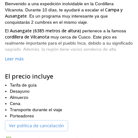
Bienvenido a una expedición inolvidable en la Cordillera
Campa y
Vilcanota. Durante 10 días, te ayudaré a escalar el
Ausangate
. Es un programa muy interesante ya que
conquistarás 2 cumbres en el mismo viaje.
Ausangate (6385 metros de altura)
El
pertenece a la famosa
cordillera de Vilcanota
muy cerca de Cusco. Este pico es
realmente importante para el pueblo Inca, debido a su significado
sagrado. Además, la región tiene varios senderos de alta
montaña, que son utilizados por los pastores locales para
Leer más
Apu
comerciar con otras comunidades agrícolas. El camino del
Ausangate
es uno de estos senderos. Además, es una travesía
muy famosa en el país.
El precio incluye
Nevado Campa (5485 metros de altura)
En cuanto al
, tiene un
Tarifa de guía
alto paso a alrededor de 4950 metros. Llegaremos allí después
Desayuno
Comercocha y Caycocha
de cruzar los lagos
. Una vez aquí,
Almuerzo
verás la sombra del pico Campa así como un circo de montañas
Cena
que conforman la cadena montañosa Puka Punta.
Transporte durante el viaje
El paisaje que disfrutarás durante estas ascensiones a las
Porteadores
montañas Campa y Ausangate es impresionante. La cordillera
Ver política de cancelación
Vilcanota ofrece más que hermosas cumbres. Sus características
míticas e históricas, así como sus maravillas naturales, hacen de