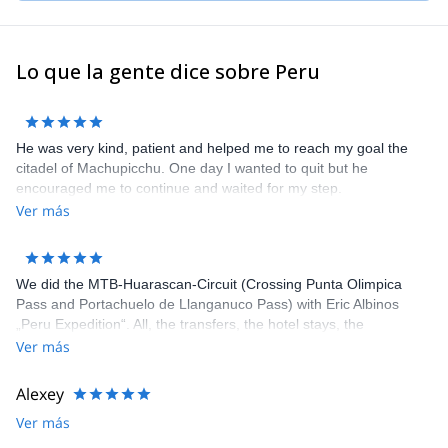
Lo que la gente dice sobre Peru
He was very kind, patient and helped me to reach my goal the
citadel of Machupicchu. One day I wanted to quit but he
encouraged me to continue and waited for my step.
Ver más
We did the MTB-Huarascan-Circuit (Crossing Punta Olimpica
Pass and Portachuelo de Llanganuco Pass) with Eric Albinos
„Peru Expedition“. All, the transfers, the hotel stays, the
acclimatization tours and the circuit itself, was well organized. Eric
Ver más
and his staff were flexible to our wishes and very helpful. Our
Guide Joni is an excellent mountain bike-guide and good tailor
Alexey
too if something is torn. The cook prepared delicious meals
Ver más
during the circuit. The camping equipment was in very good
condition. We (Karin, Franz. Wolfgang) can fully recommend „Eric