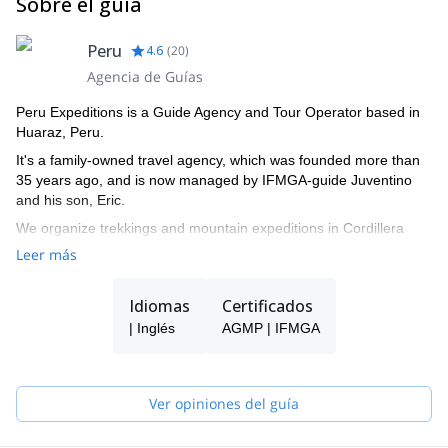
Sobre el guía
Peru
4.6
(
20
)
Agencia de Guías
Peru Expeditions is a Guide Agency and Tour Operator based in
Huaraz, Peru.
It's a family-owned travel agency, which was founded more than
35 years ago, and is now managed by IFMGA-guide Juventino
and his son, Eric.
We organize trekkings and mountain expeditions in Cordillera
Blanca, and all around Peru.
Leer más
Idiomas
Certificados
| Inglés
AGMP | IFMGA
Ver opiniones del guía