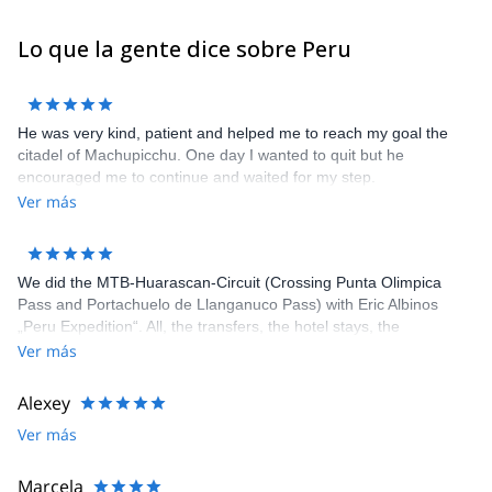
Lo que la gente dice sobre Peru
He was very kind, patient and helped me to reach my goal the
citadel of Machupicchu. One day I wanted to quit but he
encouraged me to continue and waited for my step.
Ver más
We did the MTB-Huarascan-Circuit (Crossing Punta Olimpica
Pass and Portachuelo de Llanganuco Pass) with Eric Albinos
„Peru Expedition“. All, the transfers, the hotel stays, the
acclimatization tours and the circuit itself, was well organized. Eric
Ver más
and his staff were flexible to our wishes and very helpful. Our
Guide Joni is an excellent mountain bike-guide and good tailor
Alexey
too if something is torn. The cook prepared delicious meals
Ver más
during the circuit. The camping equipment was in very good
condition. We (Karin, Franz. Wolfgang) can fully recommend „Eric
´s Peru Expeditions“.
Marcela