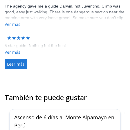
The agency gave me a guide Darwin, not Juventino. Climb was
good, easy just walking. There is one dangerous section near the
moraine area with very loose gravel. So make sure you don't slip
there or you are dead. I stayed in refugio at the base camp which
Ver más
was much more comfy than camping. Darwin was good but give
clients some breaks once in a while, not rush too much. It's a high
altitude climbing after all.
5 star guide. Nothing but the best.
Ver más
Leer más
También te puede gustar
2.0
(
1
)
Ascenso de 6 días al Monte Alpamayo en
Perú