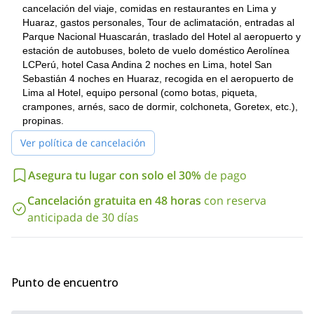
cancelación del viaje, comidas en restaurantes en Lima y
En nuestro último día, disfrutaremos de una caminata de 5 horas
Huaraz, gastos personales, Tour de aclimatación, entradas al
Campamento Base
Vicos
desde el
de regreso a
, donde nuestro
Parque Nacional Huascarán, traslado del Hotel al aeropuerto y
Huaraz
vehículo estará esperando para llevarnos a
. Alrededor de
estación de autobuses, boleto de vuelo doméstico Aerolínea
Huaraz
las 4:00 p.m. estaremos llegando a
y dejándote de vuelta
LCPerú, hotel Casa Andina 2 noches en Lima, hotel San
en tu hotel.
Sebastián 4 noches en Huaraz, recogida en el aeropuerto de
Si deseas unirte a esta expedición, solo envíame una solicitud.
Lima al Hotel, equipo personal (como botas, piqueta,
Sería un placer guiarte en este paraíso de montañismo.
crampones, arnés, saco de dormir, colchoneta, Goretex, etc.),
propinas.
ascenso a la Cara Sur del Huascarán en 6
También guío este
días
, si estás buscando otra aventura.
Ver política de cancelación
Asegura tu lugar con solo el 30%
de pago
Cancelación gratuita en 48 horas
con reserva
anticipada de 30 días
Punto de encuentro