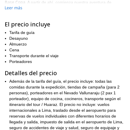
Base Copa
. A partir de ahí, comienza nuestra aventura de
Leer más
senderismo. Así que durante aproximadamente 5 horas
disfrutaremos de los paisajes más impresionantes de la
Cordillera Negra
Vallunaraju
, y sus impresionantes picos, como
y
El precio incluye
Urus
.
Tarifa de guía
Después de una buena noche de sueño bajo un deslumbrante
Desayuno
Alto
manto de estrellas y un desayuno nutritivo, nos dirigiremos a
Almuerzo
Campamento 1
Glaciar
. Escalaremos la morrena hasta llegar al
Cena
Copa.
Al llegar, nos equiparemos y nos pondremos los
Transporte durante el viaje
crampones para continuar durante aproximadamente 1 hora
Porteadores
Alto Campamento 1
más. Finalmente, cuando lleguemos a
,
nuestros esfuerzos serán recompensados con las mejores vistas
Detalles del precio
Huascarán, Vallunaraju
Valle del Callejón de
de
y todo el
Huaylas
.
Además de la tarifa del guía, el precio incluye: todas las
comidas durante la expedición, tiendas de campaña (para 2
cumbre del Nevado
El día 3 será el día en que alcancemos la
personas), porteadores en el Nevado Vallunaraju (2 pax 1
Copa
. Partiremos alrededor de la 1:30 a.m., escalando durante
porteador), equipo de cocina, cocineros, transporte según el
aproximadamente 7 horas. Después de disfrutar de las
itinerario del tour / Huaraz. El precio no incluye: vuelos
hipnotizantes vistas desde la cima y respirar el aire más fresco,
internacionales a Lima, traslado desde el aeropuerto para
Alto
comenzaremos nuestro descenso de regreso al
reservas de vuelos individuales con diferentes horarios de
Campamento 1,
el cual tomará aproximadamente 3 horas.
llegada y salida, impuesto de salida en el aeropuerto de Lima,
Luego, tomaremos un merecido descanso, antes de continuar
seguro de accidentes de viaje y salud, seguro de equipaje y
Campamento Base
hacia el
.