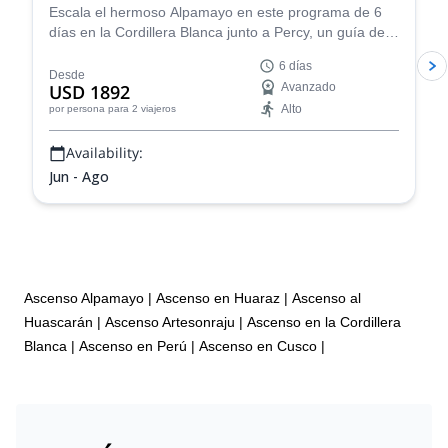
Escala el hermoso Alpamayo en este programa de 6
días en la Cordillera Blanca junto a Percy, un guía de
montaña certificado por la IFMGA, ¡y vive una
6 días
experiencia de montañismo fantástica!
Desde
USD 1892
Avanzado
Alto
por persona
para 2 viajeros
Availability:
Jun - Ago
Ascenso Alpamayo
|
Ascenso en Huaraz
|
Ascenso al
Huascarán
|
Ascenso Artesonraju
|
Ascenso en la Cordillera
Blanca
|
Ascenso en Perú
|
Ascenso en Cusco
|