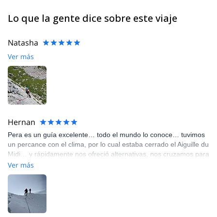
Lo que la gente dice sobre este viaje
Natasha
Ver más
Hernan
Pera es un guía excelente… todo el mundo lo conoce… tuvimos
un percance con el clima, por lo cual estaba cerrado el Aiguille du
Midi… y rápidamente nos ofreció alternativas, nos cruzamos para
el lado italiano y subimos al Torino para realizar las caminatas
Ver más
sobre glaciar…. Una experiencia increíble, lo recomiendo de
verdad…