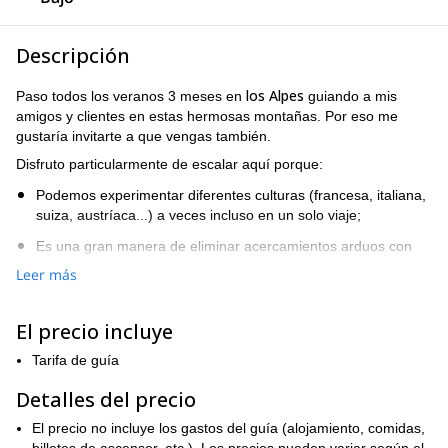
Descripción
los Alpes
Paso todos los veranos 3 meses en
guiando a mis
amigos y clientes en estas hermosas montañas. Por eso me
gustaría invitarte a que vengas también.
Disfruto particularmente de escalar aquí porque:
Podemos experimentar diferentes culturas (francesa, italiana,
suiza, austríaca...) a veces incluso en un solo viaje;
Es una gran manera de eliminar acercamientos arduos con
mochilas pesadas gracias a un fácil acceso a las paredes;
Leer más
Los refugios de montaña son muy a menudo acogedores y
cómodos, especialmente en Italia 😉
El precio incluye
Las vistas de las diferentes cadenas montañosas (Macizo del
Tarifa de guía
Mont Blanc, Monte Rosa, Cervino, Saas Fee...) ofrecen un
panorama impresionante;
Detalles del precio
Contienen muchas historias épicas sobre famosos
El precio no incluye los gastos del guía (alojamiento, comidas,
montañistas que han escalado estos picos míticos;