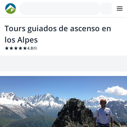
Tours guiados de ascenso en
los Alpes
4.8
(
8
)