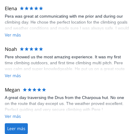
Elena
Pera was great at communicating with me prior and during our
climbing day. He chose the perfect location for the climbing goals
and weather conditions and made sure I was always safe. I would
definitely choose to climb with him again in the Swiss Alps or
Ver más
anywhere else!
Noah
Pere showed us the most amazing experience. It was my first
time climbing outdoors, and first time climbing multi pitch. Pere
was calm and super knowledgeable. He put us on a great route
and gave us an experience that I truly will never forget. Thank
Ver más
you Pere!
Megan
A great day traversing the Drus from the Charpoua hut. No one
on the route that day except us. The weather proved excellent.
Perfect guiding and very secure climbing with Pere !
Ver más
Leer más