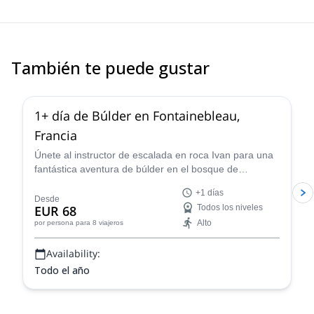
También te puede gustar
4.9
(
53
)
1+ día de Búlder en Fontainebleau,
Francia
Únete al instructor de escalada en roca Ivan para una
fantástica aventura de búlder en el bosque de
Fontainebleau, cerca de París, Francia, por uno o más
+1 días
días.
Desde
EUR 68
Todos los niveles
Alto
por persona
para 8 viajeros
Availability:
Todo el año