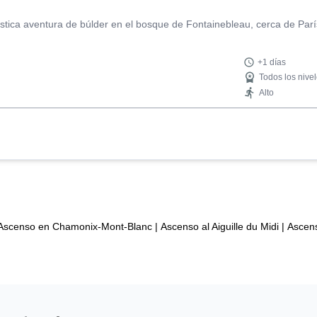
ástica aventura de búlder en el bosque de Fontainebleau, cerca de Parí
+1 días
Todos los nive
Alto
Ascenso en Chamonix-Mont-Blanc
|
Ascenso al Aiguille du Midi
|
Ascen