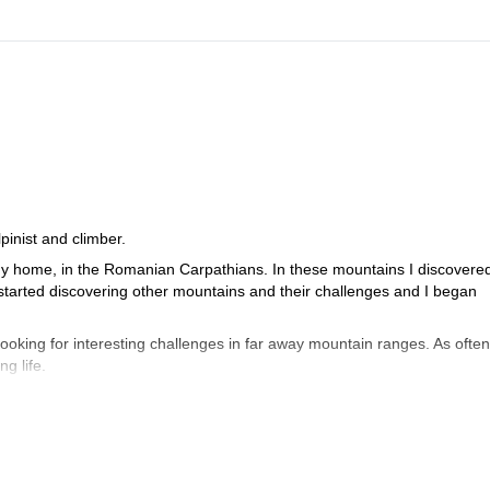
inist and climber.
to my home, in the Romanian Carpathians. In these mountains I discovere
 I started discovering other mountains and their challenges and I began
looking for interesting challenges in far away mountain ranges. As ofte
g life.
n, I love sharing my passion for the mountains and I enjoy taking clien
o promote the values of authentic alpinism.
 do, so in 2015 I joined the IFMGA mountain guide training program at
 a fully certified IFMGA mountain guide in 2018.