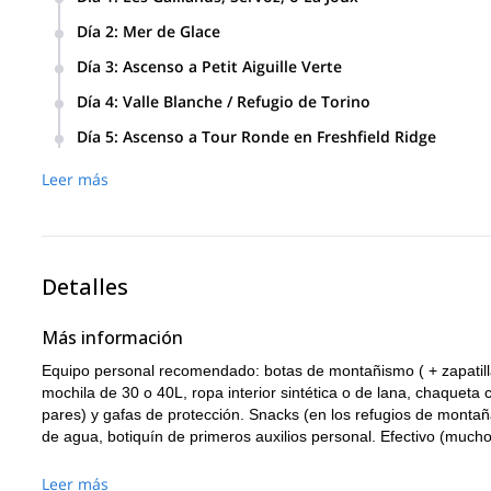
Día de encuentro y día de entrenamiento/preparación en Le
Día 2
:
Mer de Glace
Día de preparación para técnicas de hielo y glaciar en Mer
Día 3
:
Ascenso a Petit Aiguille Verte
Día 4
:
Valle Blanche / Refugio de Torino
Travesía del Valle Blanche (Midi al Refugio de Torino), lueg
Día 5
:
Ascenso a Tour Ronde en Freshfield Ridge
Leer más
Detalles
Más información
Equipo personal recomendado: botas de montañismo ( + zapatilla
mochila de 30 o 40L, ropa interior sintética o de lana, chaquet
pares) y gafas de protección. Snacks (en los refugios de montañ
de agua, botiquín de primeros auxilios personal. Efectivo (mucho
Leer más