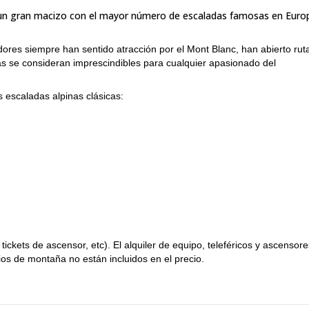
 un gran macizo con el mayor número de escaladas famosas en Euro
dores siempre han sentido atracción por el Mont Blanc, han abierto rut
ias se consideran imprescindibles para cualquier apasionado del
 escaladas alpinas clásicas:
x
Tacul E Face.
o en
cizo del Mont Blanc mientras disfrutas de un divertido día de escalada
tickets de ascensor, etc). El alquiler de equipo, teleféricos y ascensore
desafiarte a ti mismo.
ios de montaña no están incluidos en el precio.
para escalada en roca, travesías por glaciares, etc.
in embargo, adaptaré las actividades y localizaciones a tus deseos y tu