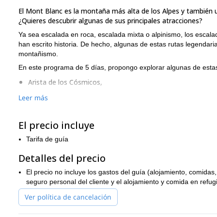
El Mont Blanc es la montaña más alta de los Alpes y también
¿Quieres descubrir algunas de sus principales atracciones?
Ya sea escalada en roca, escalada mixta o alpinismo, los escala
han escrito historia. De hecho, algunas de estas rutas legendar
montañismo.
En este programa de 5 días, propongo explorar algunas de estas
Arista de los Cósmicos,
Arista de Entrèves,
Leer más
Travesía Midi-Plan,
El precio incluye
Petit Aiguille Verte,
Tarifa de guía
Tour Ronde,
Detalles del precio
Aiguille Rouges
Aiguilles du Chamoni
Escalada en roca en
o
Recomiendo este viaje porque te permite ver otras partes del ma
El precio no incluye los gastos del guía (alojamiento, comidas, 
Además, hay una variedad de rutas y muchas posibilidades para 
seguro personal del cliente y el alojamiento y comida en refug
Si lo deseas, también puedo incluir algunos cursos de formación 
Ver política de cancelación
Encontrarás un itinerario tentativo debajo de esta descripción. S