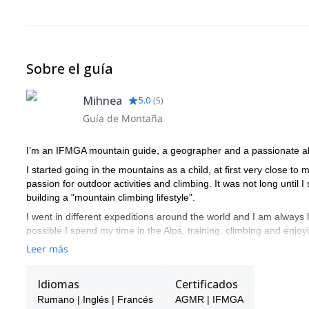
Sobre el guía
Mihnea
5.0
(
5
)
Guía de Montaña
I’m an IFMGA mountain guide, a geographer and a passionate alp
I started going in the mountains as a child, at first very close 
passion for outdoor activities and climbing. It was not long until
building a "mountain climbing lifestyle".
I went in different expeditions around the world and I am always 
possible I spend my time in the Alps, training, climbing and enjoyin
Leer más
I became a national mountain guide in Romania in 2011. Since the
incredible places. I'm also a volunteer in educational activities t
Idiomas
Certificados
I believe in self development and always getting better at what I
EEMGA (East European Mountain Guides Association) and became
Rumano | Inglés | Francés
AGMR | IFMGA