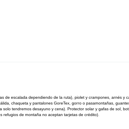
s Gaillands, Servoz o La Joux.
 de Glace.
o dormir en el Refugio de Torino.
s de escalada dependiendo de la ruta), piolet y crampones, arnés y c
a cálida, chaqueta y pantalones GoreTex, gorro o pasamontañas, guante
a solo tendremos desayuno y cena). Protector solar y gafas de sol, bot
s refugios de montaña no aceptan tarjetas de crédito).