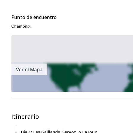
experiencia.
¿Estás listo para descubrir 'las otras' principales atracciones 
desafío perfecto para ti!
Punto de encuentro
Si escalar el Mont Blanc también está en tu lista de deseos, deb
Chamonix.
aclimatación y ascenso
.
Ver el Mapa
Itinerario
Día 1
:
Les Gaillands, Servoz, o La Joux