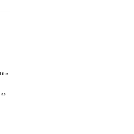
d the
n as
ts to