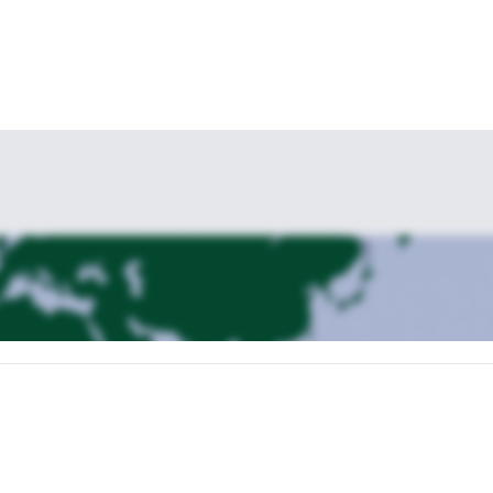
del Mont Blanc? Envia una solicitud para este viaje y encontremos el
programa de 5 días que incluye entrenamiento,
erías revisar este