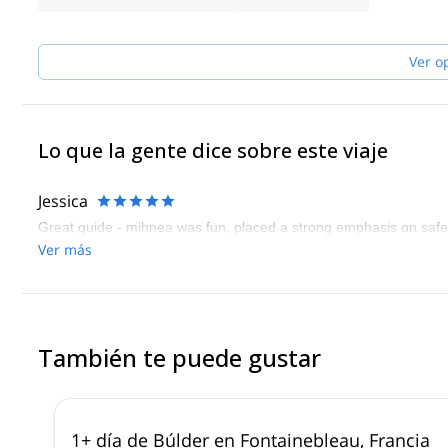
It will be my pleasure to guide you in any adventure in the mount
Ver o
Lo que la gente dice sobre este viaje
Jessica
Great guide - mihnea was fun, placed a strong emphasis on safet
Ver más
También te puede gustar
1+ día de Búlder en Fontainebleau, Francia