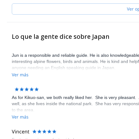
Ver o
Lo que la gente dice sobre Japan
Jun is a responsible and reliable guide. He is also knowledgeabl
interesting alpine flowers, birds and animals. He is kind and help
anyone needing an English speaking guide in Japan.
Ver más
As for Kikuo-san, we both really liked her. She is very pleasant
well, as she lives inside the national park. She has very respon
to the area.
Ver más
Vincent