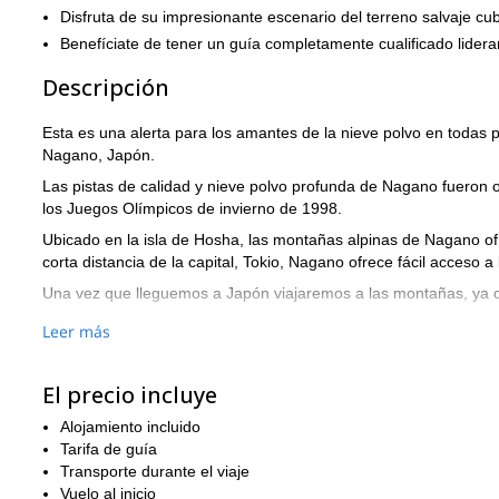
Disfruta de su impresionante escenario del terreno salvaje cub
Benefíciate de tener un guía completamente cualificado lider
Descripción
Esta es una alerta para los amantes de la nieve polvo en todas p
Nagano, Japón.
Las pistas de calidad y nieve polvo profunda de Nagano fueron o
los Juegos Olímpicos de invierno de 1998.
Ubicado en la isla de Hosha, las montañas alpinas de Nagano ofr
corta distancia de la capital, Tokio, Nagano ofrece fácil acceso a
Una vez que lleguemos a Japón viajaremos a las montañas, ya q
Luego tendremos días y días de explorar las salvajes pistas y e
Leer más
En nuestro último día completo, tendremos la oportunidad de exp
probaremos la comida local, visitaremos monumentos important
El precio incluye
De esta manera, intentaremos sumergirnos tanto en el terreno 
Alojamiento incluido
internacional.
Tarifa de guía
Ponte en contacto ahora para reservar tu lugar en las montañ
Transporte durante el viaje
días llena de acción.
Vuelo al inicio