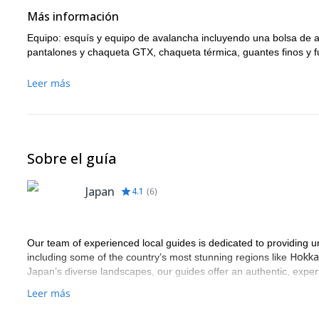
Más información
Equipo: esquís y equipo de avalancha incluyendo una bolsa de ai
pantalones y chaqueta GTX, chaqueta térmica, guantes finos y fu
Leer más
Sobre el guía
Japan
4.1
(
6
)
Our team of experienced local guides is dedicated to providing u
Hokka
including some of the country’s most stunning regions like
Japan’s diverse landscapes, our guides offer an authentic, expert
Leer más