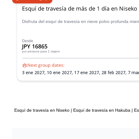
Esquí de travesía de más de 1 día en Niseko
Disfruta del esquí de travesía en nieve polvo profunda mi
Desde
JPY 16865
por persona
para 1 viajero
Next group dates:
3 ene 2027,
10 ene 2027,
17 ene 2027,
28 feb 2027,
7 ma
Esquí de travesía en Niseko
|
Esquí de travesía en Hakuba
|
Es