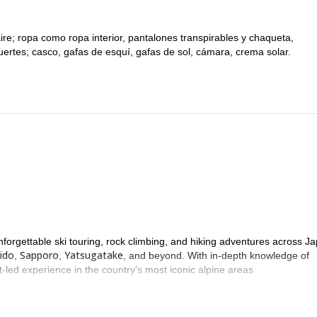
re; ropa como ropa interior, pantalones transpirables y chaqueta,
ertes; casco, gafas de esquí, gafas de sol, cámara, crema solar.
nforgettable ski touring, rock climbing, and hiking adventures across J
ido
Sapporo
Yatsugatake
,
,
, and beyond. With in-depth knowledge of
-led experience in the country’s most iconic alpine areas