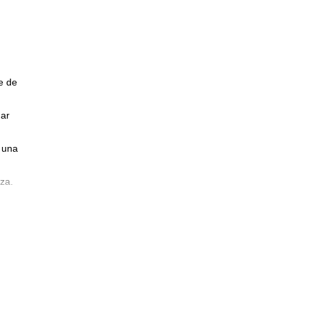
e de
gar
 una
za.
nto
 10