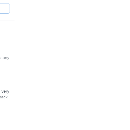
to any
n very
 back