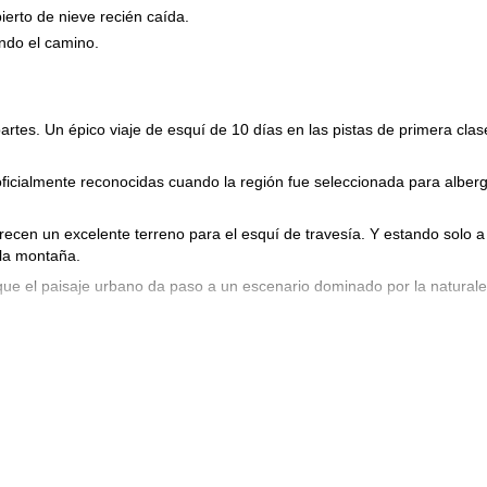
ierto de nieve recién caída.
ando el camino.
artes. Un épico viaje de esquí de 10 días en las pistas de primera clas
ficialmente reconocidas cuando la región fue seleccionada para alber
ecen un excelente terreno para el esquí de travesía. Y estando solo a
 la montaña.
ue el paisaje urbano da paso a un escenario dominado por la naturale
l terreno no preparado profundamente cubierto de nieve fresca.
erimentar la cultura japonesa. Exploraremos las calles de la ciudad,
es.
de esquí de clase mundial de Japón como en su cultura de reconocimie
as de nieve polvo de Nagano, Japón, en una exploración de esquí de