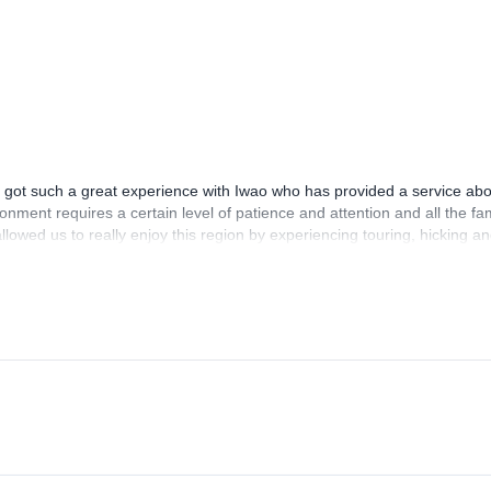
got such a great experience with Iwao who has provided a service abo
onment requires a certain level of patience and attention and all the fa
lowed us to really enjoy this region by experiencing touring, hicking an
always acted to ensure we could take the best of all Hakuba mountains
n in all our minds for long and this will be mainly thanks to Iwao ! Best,