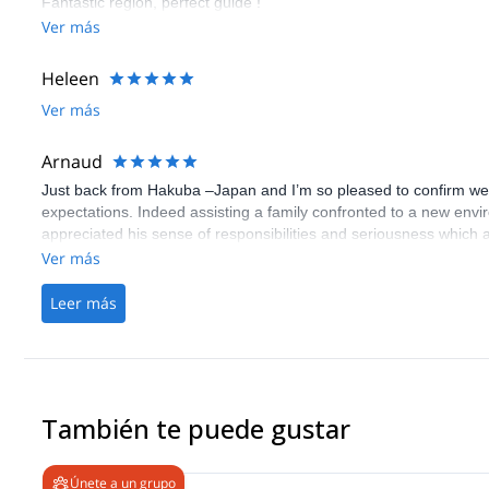
Fantastic region, perfect guide !
Ver más
Heleen
Ver más
Arnaud
Just back from Hakuba –Japan and I’m so pleased to confirm we 
expectations. Indeed assisting a family confronted to a new envir
appreciated his sense of responsibilities and seriousness which al
course skiing in immaculate powder. Iwao was very discreet but 
Ver más
offer to us during these 5 days.This experience will for sure remai
Arnaud
Leer más
También te puede gustar
Únete a un grupo