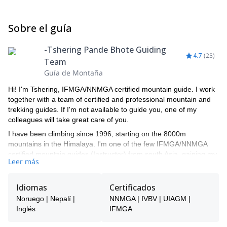
Sobre el guía
-Tshering Pande Bhote Guiding
4.7
(
25
)
Team
Guía de Montaña
Hi! I'm Tshering, IFMGA/NNMGA certified mountain guide. I work
together with a team of certified and professional mountain and
trekking guides. If I'm not available to guide you, one of my
colleagues will take great care of you.
I have been climbing since 1996, starting on the 8000m
mountains in the Himalaya. I'm one of the few IFMGA/NNMGA
certified mountain guides (Instructor) from south Asia, gaining my
Leer más
qualification from the New Zealand Mountain Guides Association
(NZMGA) & Nepal National Mountain Guide Association
(NNMGA).
Idiomas
Certificados
I have successfully guided on Mt Everest on multiple occasions,
Noruego | Nepalí |
NNMGA | IVBV | UIAGM |
and other 8000m peaks such as Mt Cho-oyu (8,201m) (3 times),
Inglés
IFMGA
Sisha Pangma (8,013m), Mt. Manaslu (8,163m), Mt. Dhaulagiri