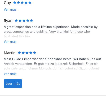
questions. Superb climbing, superb rock in Hattiban, amazing
Cook kitchen crew:
Jusbir Tamang Sonam Bhote Tenzing Bhote
Guy
area, with several monestries, a huge statue and a spiritual cave.
Guru Bhote
Ver más
I can only recommand you to book this trip. You will not regret it.
All climbing guides have summited Everest several times.
Oh, almost forgot, he leaves you with a series of fabulous foto's
of the trip as a memory. Overall, 10/10.
Ryan
A great expedition and a lifetime experience. Made possible by
great companies and guiding. Very thankful for those who
facilitated this trip.
Ver más
Martin
Mein Guide Pimba war der für denkbar Beste. Wir haben uns auf
Anhieb verstanden. Er gab mir zu jederzeit Sicherheit. Er ist ein
sehr sehr angenehmer Mensch, den ich sofort schätzen gelernt
habe. Ich würde mich ihm bis ans Ende der Welt gehen. Mein
Ver más
Leer más