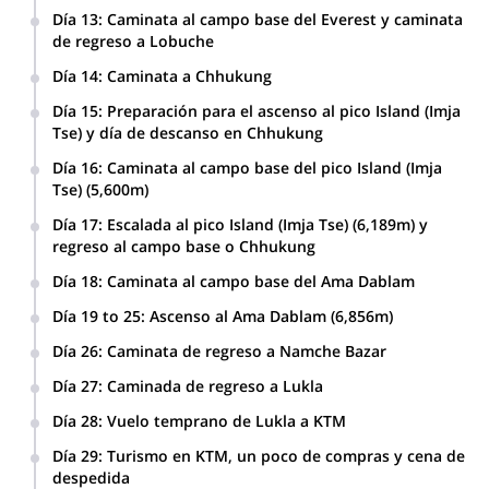
Día 13
:
Caminata al campo base del Everest y caminata
de regreso a Lobuche
Día 14
:
Caminata a Chhukung
Día 15
:
Preparación para el ascenso al pico Island (Imja
Tse) y día de descanso en Chhukung
Día 16
:
Caminata al campo base del pico Island (Imja
Tse) (5,600m)
Día 17
:
Escalada al pico Island (Imja Tse) (6,189m) y
regreso al campo base o Chhukung
Día 18
:
Caminata al campo base del Ama Dablam
Día 19 to 25
:
Ascenso al Ama Dablam (6,856m)
El Mt. Ama Dablam tiene 3 campamentos. Campamento
Día 26
:
Caminata de regreso a Namche Bazar
1(5,700m) Campamento 2 (5,900m) Campamento 3
(6,300m)
Día 27
:
Caminada de regreso a Lukla
Día 28
:
Vuelo temprano de Lukla a KTM
Día 29
:
Turismo en KTM, un poco de compras y cena de
despedida