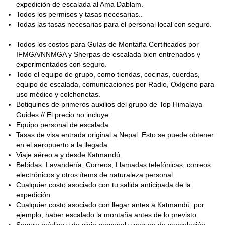
montañistas competentes, con suficiente experiencia como para
expedición de escalada al Ama Dablam.
escalar Ama Dablam, uno de los picos más codiciados del
Todos los permisos y tasas necesarias..
mundo.
Todas las tasas necesarias para el personal local con seguro.
Si quieres escalar esta impresionante montaña en Nepal, ¡haz
Todos los costos para Guías de Montaña Certificados por
tu reserva! Prepárate para una increíble expedición a la cima del
IFMGA/NNMGA y Sherpas de escalada bien entrenados y
Monte Ama Dablam en el Himalaya nepalí.
experimentados con seguro.
expediciones de
Revisa mi página de perfil para más grandes
Todo el equipo de grupo, como tiendas, cocinas, cuerdas,
montañismo en Nepal.
equipo de escalada, comunicaciones por Radio, Oxígeno para
uso médico y colchonetas.
Botiquines de primeros auxilios del grupo de Top Himalaya
Guides // El precio no incluye:
Equipo personal de escalada.
Tasas de visa entrada original a Nepal. Esto se puede obtener
en el aeropuerto a la llegada.
Viaje aéreo a y desde Katmandú.
Bebidas. Lavandería, Correos, Llamadas telefónicas, correos
electrónicos y otros ítems de naturaleza personal.
Cualquier costo asociado con tu salida anticipada de la
expedición.
Cualquier costo asociado con llegar antes a Katmandú, por
ejemplo, haber escalado la montaña antes de lo previsto.