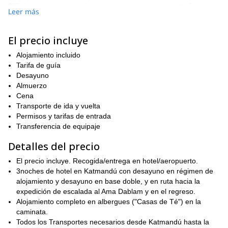
roca mayormente buena,
Difícil, pero es una ruta hermosa, en
Leer más
con pasajes de escalada mixta
y un final nevado. Es el camino
más popular hacia la cumbre. Esta expedición tiene lugar a
finales de otoño. En esta época del año, el clima es frío pero
El precio incluye
estable y típicamente hay menos escaladores en la montaña.
Alojamiento incluido
En cuanto a los requisitos físicos y técnicos, ten en cuenta
Tarifa de guía
Ama Dablam es una escalada seria
que
. Debes tener un amplio
Desayuno
Puedes
conocimiento en el uso de cuerdas y equipo técnico.
Almuerzo
consultar el itinerario día por día a continuación.
Cena
Nos reuniremos en Katmandú y al día siguiente volaremos
Transporte de ida y vuelta
temprano a Lukla, donde comienza nuestra caminata. Antes de
Permisos y tarifas de entrada
escalar Ama Dablam estaremos bien aclimatados desde el
Transferencia de equipaje
ascenso a Gokyo Ri (5,320m), a través del Paso Chola (5,420m),
Detalles del precio
el Campo Base del Mt. Everest (5,364m), el mirador de
la cumbre del Island Peak (6,189m)
Kalapathar (5,550m) y
. Esta
El precio incluye. Recogida/entrega en hotel/aeropuerto.
estrategia te permite estar bien aclimatado, sin estar cansado de
3noches de hotel en Katmandú con desayuno en régimen de
estar en el mismo lugar durante mucho tiempo.
alojamiento y desayuno en base doble, y en ruta hacia la
Esta es una expedición guiada, dirigida por un guía de montaña
expedición de escalada al Ama Dablam y en el regreso.
profesional y experimentado, por lo que tendrás un alto nivel de
Alojamiento completo en albergues ("Casas de Té") en la
apoyo, incluyendo un equipo de Sherpas y también un
caminata.
campamento base bien equipado. Los participantes son
Todos los Transportes necesarios desde Katmandú hasta la