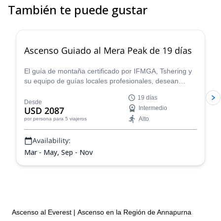
También te puede gustar
5.0
(
3
)
Ascenso Guiado al Mera Peak de 19 días
El guía de montaña certificado por IFMGA, Tshering y
su equipo de guías locales profesionales, desean
guiarte a la cumbre del impresionante Mera Peak,
19 días
donde quedarás maravillado ante los Himalayas.
Desde
USD 2087
Intermedio
Alto
por persona
para 5 viajeros
Availability:
Mar - May, Sep - Nov
Ascenso al Everest
|
Ascenso en la Región de Annapurna