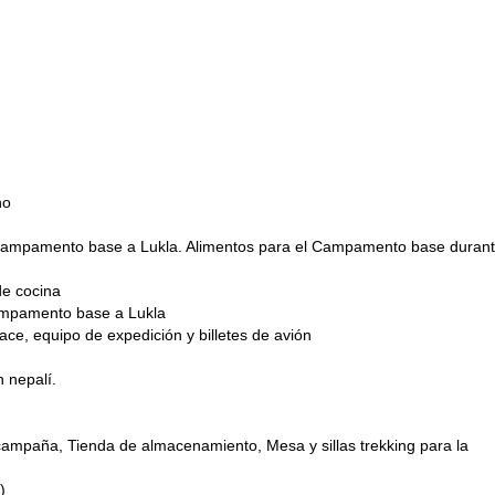
periencias más gratificantes de la vida.
expedición de 35 días al Mt
tonces también puedes unirte a mí en esta
no
 Campamento base a Lukla. Alimentos para el Campamento base durant
de cocina
ampamento base a Lukla
lace, equipo de expedición y billetes de avión
n nepalí.
campaña, Tienda de almacenamiento, Mesa y sillas trekking para la
)