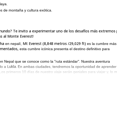
laya.
 de montaña y cultura exótica.
l mundo? Te invito a experimentar uno de los desafíos más extremos 
as al Monte Everest!
ha
Mt Everest (8,848 metros /29,029 ft)
en nepalí,
es la cumbre más 
imentados,
esta cumbre icónica presenta el destino definitivo para
 en Nepal que se conoce como la "ruta estándar". Nuestra aventura
Lukla.
elo a
En ambas ciudades, tendremos la oportunidad de aprender
 Los primeros 10 días de nuestro viaje serán geniales para viajar y, lo 
pamento Base del Everest.
El 11º día de nuestra expedición, comen
al, estableceremos 4 campamentos hasta llegar a la cima de esta
je, ¡echa un vistazo al itinerario a continuación!
e mucho de las condiciones meteorológicas.
Debido a las grandes alt
 tendremos que estar preparados para diferentes condiciones climáticas.
58 días al Monte Everest? Entonces envía una solicitud para reservar 