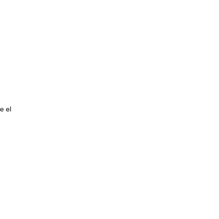
.
e el