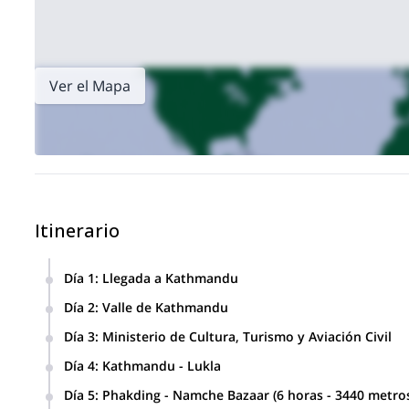
Ver el Mapa
Itinerario
Día 1
:
Llegada a Kathmandu
Nos trasladaremos al hotel y disfrutaremos de una cena de
Día 2
:
Valle de Kathmandu
Tour guiado de día completo en el Valle de Kathmandu.
Día 3
:
Ministerio de Cultura, Turismo y Aviación Civil
Revisión del equipo & embalaje, introducción entre nuestr
Sesión informativa en el Ministerio de Cultura, Turismo y Avia
Día 4
:
Kathmandu - Lukla
Vuelo de Kathmandu a Lukla (35 minutos -2800 metros).
Día 5
:
Phakding - Namche Bazaar (6 horas - 3440 metro