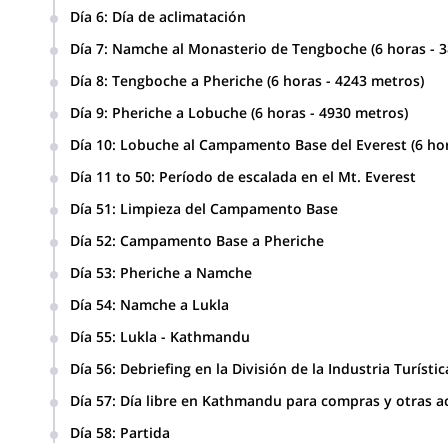
Trek hasta Phakding (4 horas de caminata- 2640 metros).
Día 6
:
Día de aclimatación
Día 7
:
Namche al Monasterio de Tengboche (6 horas - 3
Día 8
:
Tengboche a Pheriche (6 horas - 4243 metros)
Día 9
:
Pheriche a Lobuche (6 horas - 4930 metros)
Día 10
:
Lobuche al Campamento Base del Everest (6 hor
Día 11 to 50
:
Período de escalada en el Mt. Everest
Día 51
:
Limpieza del Campamento Base
Campamento 1 (6,400m/ 20,000 ft)
Día 52
:
Campamento Base a Pheriche
Campamento 2 (6,750m/21,000 ft )
Día 53
:
Pheriche a Namche
Campamento 3 (7,100m/ 22,300 ft)
Día 54
Campamento 4 (8,400m/ 26,000 ft)
:
Namche a Lukla
Día 55
:
Lukla - Kathmandu
Transferencia en avión de Lukla a Kathmandu.
Día 56
:
Debriefing en la División de la Industria Turístic
Día 57
:
Día libre en Kathmandu para compras y otras a
Día 58
:
Partida