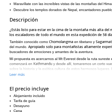
Maravíllate con las increíbles vistas de las montañas del Hima
Descubre los templos dorados de Nepal, encantadores pueblos
Descripción
¿Estás listo para estar en la cima de la montaña más alta de
los escaladores de todo el mundo en esta expedición de 58 dí
Chomolangma
Sagarmat
También conocido como
en tibetano y
Apropiado solo para montañistas altamente exper
del mundo.
buscadores de emociones y amantes de la aventura.
Mi propuesta es acercarnos al Mt Everest desde la ruta sureste
Kathmandu
comenzará en
y desde allí, tomaremos un corto vu
sobre la historia y la exótica cultura de estos hermosos lugares.
importante, para aclimatarnos.
Leer más
Cam
Desde Lukla, viajaremos de pueblo en pueblo hasta llegar al
la verdadera aventura y ascenderemos al Campamento 1. En tot
El precio incluye
Para una descripción más detallada del via
majestuosa montaña.
Alojamiento incluido
Por favor, ten en cuenta que escalar el Monte Everest depend
Tarifa de guía
será difícil predecir el clima de la montaña y, en consecuencia,
Desayuno
Entonces, ¿estás listo para unirte a mí en esta expedición de 
Cena