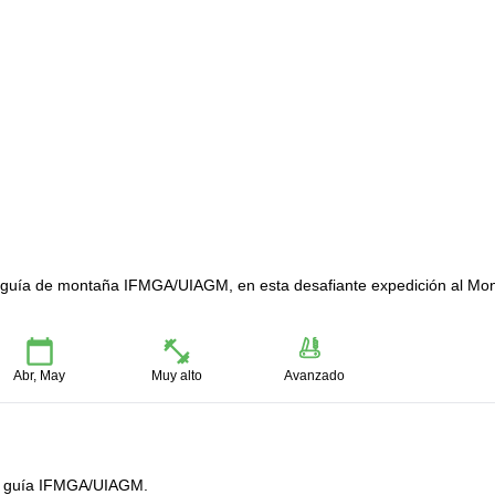
 guía de montaña IFMGA/UIAGM, en esta desafiante expedición al Mo
Abr, May
Muy alto
Avanzado
un guía IFMGA/UIAGM.