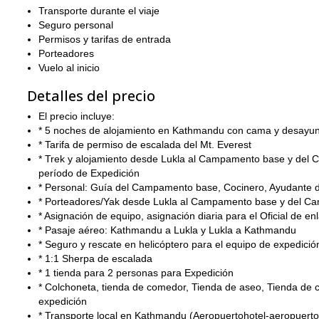
viaje y vamos a por ello. Garantizo que esta será una de las ex
Transporte durante el viaje
Seguro personal
Si buscas una expedición de montañismo diferente en Nepal, en
Permisos y tarifas de entrada
Ama Dablam, Nepal.
Porteadores
Vuelo al inicio
Detalles del precio
El precio incluye:
* 5 noches de alojamiento en Kathmandu con cama y desayu
* Tarifa de permiso de escalada del Mt. Everest
* Trek y alojamiento desde Lukla al Campamento base y del
período de Expedición
* Personal: Guía del Campamento base, Cocinero, Ayudante 
* Porteadores/Yak desde Lukla al Campamento base y del C
* Asignación de equipo, asignación diaria para el Oficial de en
* Pasaje aéreo: Kathmandu a Lukla y Lukla a Kathmandu
* Seguro y rescate en helicóptero para el equipo de expedició
* 1:1 Sherpa de escalada
* 1 tienda para 2 personas para Expedición
* Colchoneta, tienda de comedor, Tienda de aseo, Tienda de 
expedición
* Transporte local en Kathmandu (Aeropuertohotel-aeropuerto