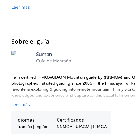
Leer más
Sobre el guía
Suman
Guía de Montaña
I am certified IFMGA/UIAGM Mountain guide by (NNMGA) and Gui
photographer. I started guiding since 2006 in the himalayan of N
favorite is exploring & guiding into remote mountain . In my work
knowledges and experience and capture all this beautiful mome
Leer más
Idiomas
Certificados
Francés | Inglés
NNMGA | UIAGM | IFMGA