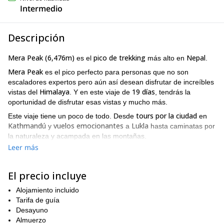
Intermedio
Descripción
Mera Peak (6,476m)
pico de trekking
Nepal
es el
más alto en
.
Mera Peak
es el pico perfecto para personas que no son
escaladores expertos pero aún así desean disfrutar de increíbles
Himalaya
19 días
vistas del
. Y en este viaje de
, tendrás la
oportunidad de disfrutar esas vistas y mucho más.
tours por la ciudad
Este viaje tiene un poco de todo. Desde
en
Kathmandú
vuelos emocionantes
Lukla
y
a
hasta caminatas por
la naturaleza y acampada en las montañas.
Leer más
Lukla
Mera Peak
Piuyan
Pangom
Desde
hasta el
, recorreremos
,
,
Niumso
bosque de Chetra
Khote
Tagnag
Khare
Dig
, el
,
,
,
y
Kharka
Mera La
antes de llegar a
. Sin embargo, lo más
El precio incluye
destacado de este viaje son las increíbles montañas del
Himalaya
Alojamiento incluido
que podrás ver durante todo el recorrido.
Tarifa de guía
En ningún otro lugar del mundo podrás ver picos tan asombrosos
Desayuno
desde un punto de vista tan perfecto y claro. Podrás ver varios
Almuerzo
8,000 metros
Lhotse
Makalu
Cho