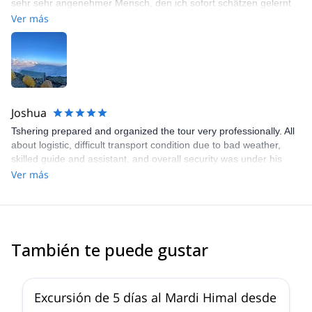
sehr sehr angenehmer Mensch, den ich sofort schätzen gelernt
habe. Ich würde mich ihm bis ans Ende der Welt gehen. Mein
Ver más
Joshua
Tshering prepared and organized the tour very professionally. All
about logistic, difficult transport condition due to bad weather,
skilled guide and assistant, and overall security was under his
control. A good communication and a team spirit made the sucess
Ver más
of the Mera Peak ascent.
También te puede gustar
5.0
(
2
)
Excursión de 5 días al Mardi Himal desde