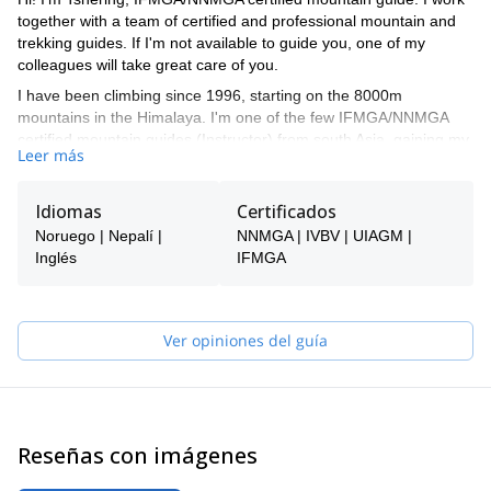
together with a team of certified and professional mountain and
trekking guides. If I'm not available to guide you, one of my
colleagues will take great care of you.
I have been climbing since 1996, starting on the 8000m
mountains in the Himalaya. I'm one of the few IFMGA/NNMGA
certified mountain guides (Instructor) from south Asia, gaining my
Leer más
qualification from the New Zealand Mountain Guides Association
(NZMGA) & Nepal National Mountain Guide Association
(NNMGA).
Idiomas
Certificados
I have successfully guided on Mt Everest on multiple occasions,
Noruego | Nepalí |
NNMGA | IVBV | UIAGM |
and other 8000m peaks such as Mt Cho-oyu (8,201m) (3 times),
Inglés
IFMGA
Sisha Pangma (8,013m), Mt. Manaslu (8,163m), Mt. Dhaulagiri
(8,167m), Mt. Makalu (8,463m), Mt. Lhotse (8,515m) and many
more.
Ver opiniones del guía
I have have also a strong international climbing experience and
extensive knowledge of the logistics, planning and group dynamic
that are also very crucial to successfully lead adventures in the
Himalaya and around the world. I guided in New Zealand,
Norway, France, Scotland, Thailand, Bhutan, Pakistan, India and
Reseñas con imágenes
Tibet. I'm also a rescue expert and a technical trainer for the
mountain guides training.