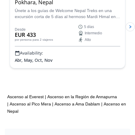
Pokhara, Nepal
Únete a los guías de Welcome Nepal Treks en una
excursión corta de 5 días al hermoso Mardi Himal en la
región de Annapurna partiendo desde Pokhara.
5 días
Desde
EUR 433
Intermedio
Alto
por persona
para 2 viajeros
Availability:
Abr, May, Oct, Nov
Ascenso al Everest
|
Ascenso en la Región de Annapurna
|
Ascenso al Pico Mera
|
Ascenso a Ama Dablam
|
Ascenso en
Nepal