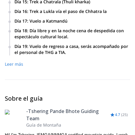
Día 15
:
Trek a Chatrala (Thuli kharka)
Día 16
:
Trek a Lukla vía el paso de Chhatra la
Día 17
:
Vuelo a Katmandú
Día 18
:
Día libre y en la noche cena de despedida con
espectáculo cultural local.
Día 19
:
Vuelo de regreso a casa, serás acompañado por
el personal de THG a TIA.
Leer más
Sobre el guía
-Tshering Pande Bhote Guiding
4.7
(
25
)
Team
Guía de Montaña
Hi! I'm Tshering, IFMGA/NNMGA certified mountain guide. I work