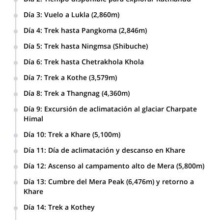
Día 3
:
Vuelo a Lukla (2,860m)
Vuelo KTM a Lukla (2,840m) y Trek hasta Paiya (2,800m)
Día 4
:
Trek hasta Pangkoma (2,846m)
Día 5
:
Trek hasta Ningmsa (Shibuche)
Día 6
:
Trek hasta Chetrakhola Khola
Día 7
:
Trek a Kothe (3,579m)
Día 8
:
Trek a Thangnag (4,360m)
Día 9
:
Excursión de aclimatación al glaciar Charpate
Himal
Día 10
:
Trek a Khare (5,100m)
Día 11
:
Día de aclimatación y descanso en Khare
Día 12
:
Ascenso al campamento alto de Mera (5,800m)
Día 13
:
Cumbre del Mera Peak (6,476m) y retorno a
Khare
Día 14
:
Trek a Kothey