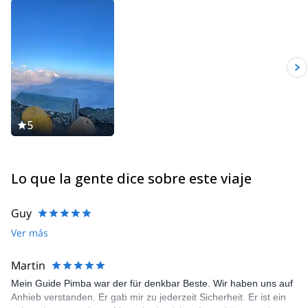
I very much like guiding my clients in remote places, where no
tourist goes. I like also discovering new routes and peaks. Please
have a look to the different trekking and mountaineering
expeditions I propose and contact me if you want to discuss
about them. I can of course also guide you in more 'classic'
routes, just get in touch with me and let's talk about your wishes!
My team of guides consists of:
Climbing guides:
5
Chhiring Sonam Lama Pasang Lama Dukchung Lama Pekma
Lama DAWA Chhedar Bhote Wang Chhedar Bhote DAWA Phinjo
Bhote Phurpu Thilen Bhote
Lo que la gente dice sobre este viaje
Cook kitchen crew:
Jusbir Tamang Sonam Bhote Tenzing Bhote
Guru Bhote
Guy
All climbing guides have summited Everest several times.
Ver más
Martin
Mein Guide Pimba war der für denkbar Beste. Wir haben uns auf
Anhieb verstanden. Er gab mir zu jederzeit Sicherheit. Er ist ein