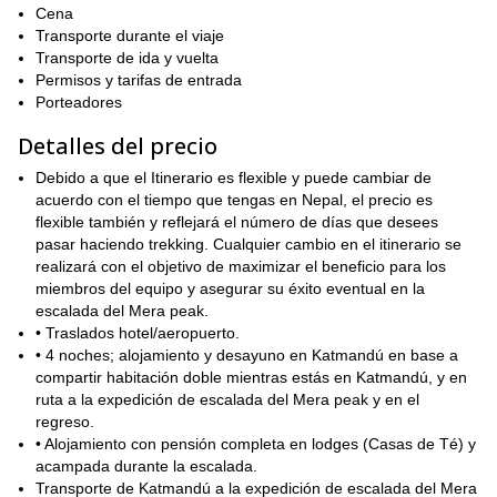
famosos picos de
, desde
,
,
Cena
Oyu
Kangchenjunga
Monte Everest
,
, e incluso el
. Solo ver esas
Transporte durante el viaje
montañas desde cualquier distancia por cualquier tiempo es algo
Transporte de ida y vuelta
que cualquiera valoraría. Pero en este viaje, tendrás la
Permisos y tarifas de entrada
oportunidad de verlas de cerca, durante un período de tiempo
Porteadores
prolongado.
Si buscas la introducción perfecta a los Himalayas, este es el
Detalles del precio
viaje para ti. Y con una duración de 19 días, también tendrás
Debido a que el Itinerario es flexible y puede cambiar de
más que suficiente tiempo para aclimatarte adecuadamente.
acuerdo con el tiempo que tengas en Nepal, el precio es
Lo cual te dará toda la energía necesaria para ver y
flexible también y reflejará el número de días que desees
experimentar todo lo que el pico de trekking Mera tiene para
pasar haciendo trekking. Cualquier cambio en el itinerario se
ofrecer.
realizará con el objetivo de maximizar el beneficio para los
Si estás interesado, por favor mándame un mensaje.
miembros del equipo y asegurar su éxito eventual en la
escalada del Mera peak.
¿Quieres probar algo más desafiante en la región? Si es así,
• Traslados hotel/aeropuerto.
Monte
también puedes unirte a mí en una escalada a la cima del
• 4 noches; alojamiento y desayuno en Katmandú en base a
Manaslu
expedición.
en esta
compartir habitación doble mientras estás en Katmandú, y en
ruta a la expedición de escalada del Mera peak y en el
regreso.
• Alojamiento con pensión completa en lodges (Casas de Té) y
acampada durante la escalada.
Transporte de Katmandú a la expedición de escalada del Mera