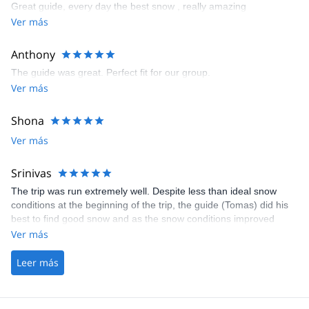
Great guide, every day the best snow , really amazing
Ver más
Anthony
The guide was great. Perfect fit for our group.
Ver más
Shona
Ver más
Srinivas
The trip was run extremely well. Despite less than ideal snow
conditions at the beginning of the trip, the guide (Tomas) did his
best to find good snow and as the snow conditions improved
through the week, we got a better taste of Japow that Hokkaido is
Ver más
famous for.
Leer más