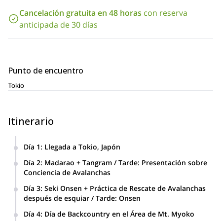
Cancelación gratuita en 48 horas
con reserva
anticipada de 30 días
Punto de encuentro
Tokio
Itinerario
Día 1
:
Llegada a Tokio, Japón
Te llevaremos a nuestro lodge, prepararemos el equipo y te
Día 2
:
Madarao + Tangram / Tarde: Presentación sobre
llevaremos a cenar.
Conciencia de Avalanchas
Dos resorts interconectados ofrecen fácil acceso al esquí de
Día 3
:
Seki Onsen + Práctica de Rescate de Avalanchas
freeride con la posibilidad de cortas caminatas a algunas
después de esquiar / Tarde: Onsen
líneas de backcountry más largas. Después de esquiar,
Seki recibe hasta 20 metros de nieve por temporada. Joya
aprenderás cómo navegar de manera segura por el terreno
Día 4
:
Día de Backcountry en el Área de Mt. Myoko
del esquí en polvo con dos telesillas, uno de los cuales es el