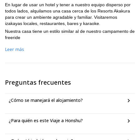
En lugar de usar un hotel y tener a nuestro equipo disperso por
todos lados, alquilamos una casa cerca de los Resorts Akakura
para crear un ambiente agradable y familiar. Visitaremos
izakayas locales, restaurantes, bares y karaoke.
Nuestra casa tiene un estilo similar al de nuestro campamento de
freeride
Leer más
Más información
Para unirse al viaje a Honshu requerimos que los participantes
tengan experiencia previa en esquí de travesía (o splitboarding) y
freeride. Nuestro viaje es para esquiadores y snowboarders y
tenemos guías para ambas disciplinas. Te sugeriremos un grupo
Preguntas frecuentes
basado en tu nivel de habilidad. Deberías tener un nivel
razonable de condición física para poder seguir el itinerario
(ninguna actividad es obligatoria, siempre puedes tomar más
¿Cómo se manejará el alojamiento?
días libres).
¿Para quién es este Viaje a Honshu?