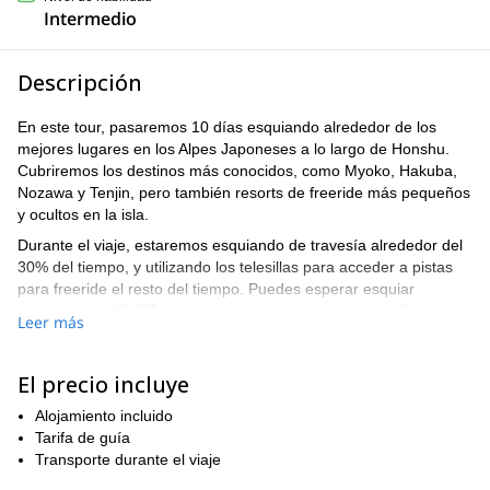
Intermedio
Descripción
En este tour, pasaremos 10 días esquiando alrededor de los
mejores lugares en los Alpes Japoneses a lo largo de Honshu.
Cubriremos los destinos más conocidos, como Myoko, Hakuba,
Nozawa y Tenjin, pero también resorts de freeride más pequeños
y ocultos en la isla.
Durante el viaje, estaremos esquiando de travesía alrededor del
30% del tiempo, y utilizando los telesillas para acceder a pistas
para freeride el resto del tiempo. Puedes esperar esquiar
alrededor de 10,000 metros verticales de descenso al día, ya que
Leer más
las pistas tienen entre 500 y 900m de descenso vertical. El día de
backcountry más duro puede tomar de 4 a 6 horas (1500m de
ganancia de elevación), pero el ritmo y la ganancia total de
El precio incluye
elevación se pueden ajustar a las necesidades del grupo.
Alojamiento incluido
Nos alojaremos en lodges en el área de Myoko, y nos
Tarifa de guía
trasladaremos a Tenjin para los últimos días. Además de esquiar,
Transporte durante el viaje
también podemos disfrutar de algunos de los innumerables