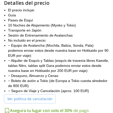
onsens en el pueblo para relajarnos después de un intenso día
Detalles del precio
de esquí, ¡y también divertirnos en una noche de karaoke!
El precio incluye:
Para asegurar la seguridad, el itinerario también incluye una
Guía
Presentación de Conciencia sobre Avalanchas y una Práctica de
Pases de Esquí
Rescate de Avalanchas.
10 Noches de Alojamiento (Myoko y Tokio)
Por favor, ponte en contacto con nosotros si quieres unirte a este
Transporte en Japón
viaje de freeride y esquí de travesía en Honshu, Japón. Será un
Sesión de Entrenamiento de Avalanchas
placer guiarte. Puedes solicitar unirte a una de las fechas de
No incluido en el precio:
grupo programadas, o si tenemos capacidad también podemos
− Equipo de Avalancha (Mochila, Baliza, Sonda, Pala)
organizar una fecha privada para tu grupo.
podemos enviar estos desde nuestra base en Hokkaido por 90
EUR por viaje)
En caso de que estés interesado en otro destino en Japón,
− Alquiler de Esquís y Tablas (esquís de travesía libres Kaestle,
Viaje de Esquí en Polvo en la Zona
puedes revisar este increíble
tablas Nitro, tablas split Gara podemos enviar estos desde
de Niseko y Sapporo
.
nuestra base en Hokkaido por 200 EUR por viaje)
− Desayuno, Almuerzo y Cenas
− Boleto de avión a Tokio (de Europa a Tokio cuesta alrededor
de 800 EUR)
− Seguro de Viaje y Cancelación (aprox. 100 EUR)
Ver política de cancelación
Asegura tu lugar con solo el 30%
de pago