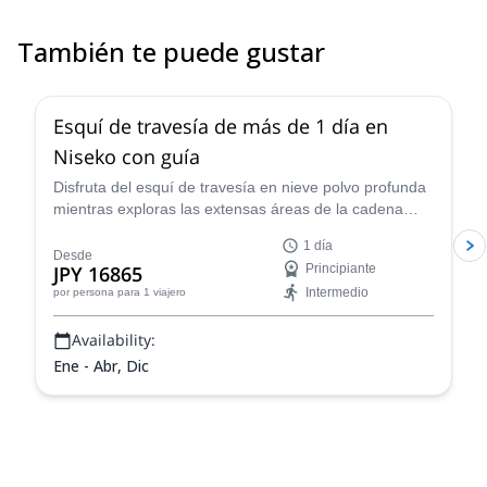
También te puede gustar
4.9
(
14
)
Esquí de travesía de más de 1 día en
Niseko con guía
Disfruta del esquí de travesía en nieve polvo profunda
mientras exploras las extensas áreas de la cadena
montañosa de Niseko con el experimentado guía local
1 día
de JMGA, Jun!
Desde
JPY 16865
Principiante
Intermedio
por persona
para 1 viajero
Availability:
Ene - Abr, Dic