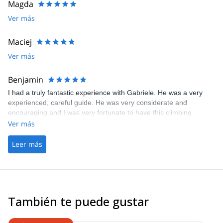
Magda
Ver más
Maciej
Ver más
Benjamin
I had a truly fantastic experience with Gabriele. He was a very
experienced, careful guide. He was very considerate and
encouraging and I was very fortunate to have this climbing
experience.
Ver más
Leer más
También te puede gustar
4.9
(
11
)