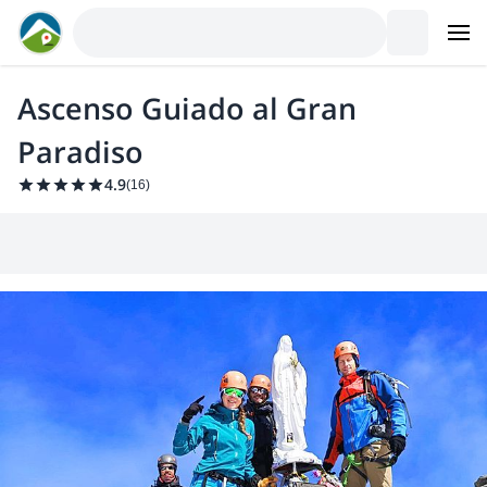
Ascenso Guiado al Gran
Paradiso
4.9
(
16
)