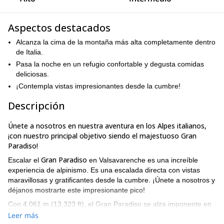
Aspectos destacados
Alcanza la cima de la montaña más alta completamente dentro
de Italia.
Pasa la noche en un refugio confortable y degusta comidas
deliciosas.
¡Contempla vistas impresionantes desde la cumbre!
Descripción
Únete a nosotros en nuestra aventura en los Alpes italianos,
¡con nuestro principal objetivo siendo el majestuoso Gran
Paradiso!
Gran Paradiso
Escalar el
en Valsavarenche es una increíble
experiencia de alpinismo. Es una escalada directa con vistas
maravillosas y gratificantes desde la cumbre. ¡Únete a nosotros y
déjanos mostrarte este impresionante pico!
Con 4,061 m (13,323 ft), el Gran Paradiso se alza imponente en
los Alpes, entre el Valle de Aosta y la región del Piamonte en
Leer más