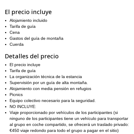
Italia. Esta hermosa montaña es relativamente fácil de escalar,
aunque el terreno rocoso cerca de la cumbre requiere algo de
El precio incluye
experiencia previa en alpinismo. En este programa, te
mostraremos el camino a la cima de este precioso pico, y
Alojamiento incluido
experimentarás todo su esplendor.
Tarifa de guía
Durante el primer día del viaje, disfrutaremos de una caminata
Cena
Refugio Chabod.
fácil de 3 horas hasta el
Gastos del guía de montaña
Luego, en el día 2,
escalaremos hasta la cumbre del Gran Paradiso y disfrutaremos
Cuerda
de las impresionantes vistas que le han valido su nombre antes
Detalles del precio
de regresar al refugio Víctor Emmanuel.
Antes de despedirnos, culminaremos nuestra aventura con un
El precio incluye
ascenso contemplativo de Tresenta, ofreciendo espléndidas
Tarifa de guía
vistas del macizo del Gran Paradiso. Luego descenderemos al
La organización técnica de la estancia
refugio Víctor Emmanuel II y regresaremos al valle al final de la
Supervisión por un guía de alta montaña.
tarde.
Alojamiento con media pensión en refugios
Picnics
Este es un ascenso muy especial porque:
Equipo colectivo necesario para la seguridad.
Podemos tener la oportunidad de observar
NO INCLUYE:
animales alpinos (como íbices y rebecos) en el
Viaje proporcionado por vehículos de los participantes (si
ninguno de los participantes tiene un vehículo para transportar
camino al refugio;
al grupo en coche compartido, se ofrecerá un traslado privado:
Los refugios italianos son siempre muy acogedores
€450 viaje redondo para todo el grupo a pagar en el sitio)