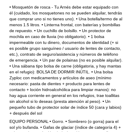
estándares requeridos.
• Mosquetón de rosca - Tu Arnés debe estar equipado con
él (cuidado, los mosquetones no se pueden alquilar, tendrás
que comprar uno si no tienes uno). • Una botella/termo de al
menos 1.5 litros. • Linterna frontal, con baterías y bombillas
de repuesto. • Un cuchillo de bolsillo. • Un protector de
mochila en caso de lluvia (no obligatorio). • 1 bolsa
impermeable con tu dinero, documentos de identidad (+ si
es posible grupo sanguíneo / usuario de lentes de contacto,
etc.), contrato de seguro/asistencia y números de teléfono
de emergencia. • Un par de polainas (no es posible alquilar).
• Una sábana tipo bolsa de carne (obligatoria, y hay mantas
en el refugio): BOLSA DE DORMIR INÚTIL. • Una bolsa
Zyploc con medicamentos y artículos de aseo (mínimo
necesario: pasta de dientes + producto para lentes de
contacto + loción hidroalcohólica para limpiar manos): no
hay agua corriente en general en los refugios, trae toallitas
sin alcohol si lo deseas (presta atención al peso). • Un
pequeño tubo de protector solar de índice 50 (cara y labios)
+ después del sol
EQUIPO PERSONAL • Gorro. • Sombrero (o gorra) para el
sol y/o bufanda. • Gafas de glaciar (índice de categoría 4) +