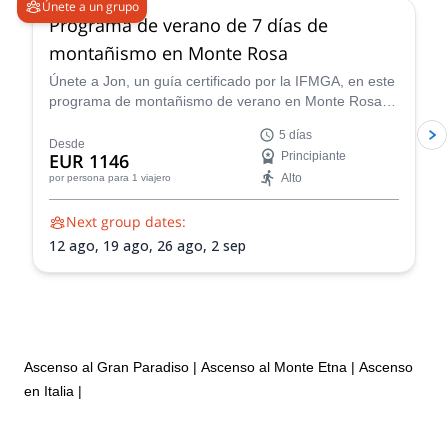
Únete a un grupo
Programa de verano de 7 días de
montañismo en Monte Rosa
Únete a Jon, un guía certificado por la IFMGA, en este
programa de montañismo de verano en Monte Rosa. Y
prepárate para caminar por la arista más asombrosa
5 días
de los Alpes.
Desde
EUR 1146
Principiante
Alto
por persona
para 1 viajero
Next group dates:
12 ago,
19 ago,
26 ago,
2 sep
Ascenso al Gran Paradiso
|
Ascenso al Monte Etna
|
Ascenso
en Italia
|