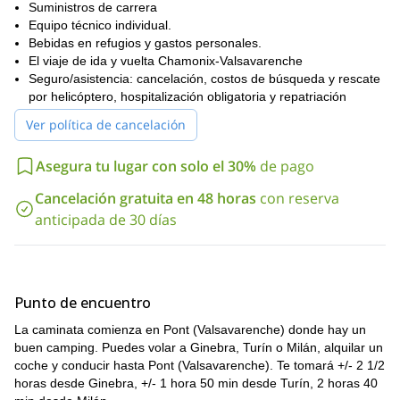
y la comida es fantástica;
Suministros de carrera
Las vistas son impresionantes en el camino de
Equipo técnico individual.
subida, bajada y desde la cumbre;
Bebidas en refugios y gastos personales.
El viaje de ida y vuelta Chamonix-Valsavarenche
El Gran Paradiso es muy frecuentemente escalado
Seguro/asistencia: cancelación, costos de búsqueda y rescate
por alpinistas que desean prepararse y aclimatarse
por helicóptero, hospitalización obligatoria y repatriación
para ascender al Mont Blanc.
Ver política de cancelación
Entonces, ¿estás listo para descubrir esta increíble montaña en
los Alpes italianos? No dudes en contactarnos. ¡Será un placer
guiarte!
Asegura tu lugar con solo el 30%
de pago
Cancelación gratuita en 48 horas
con reserva
anticipada de 30 días
Punto de encuentro
La caminata comienza en Pont (Valsavarenche) donde hay un
buen camping. Puedes volar a Ginebra, Turín o Milán, alquilar un
coche y conducir hasta Pont (Valsavarenche). Te tomará +/- 2 1/2
horas desde Ginebra, +/- 1 hora 50 min desde Turín, 2 horas 40