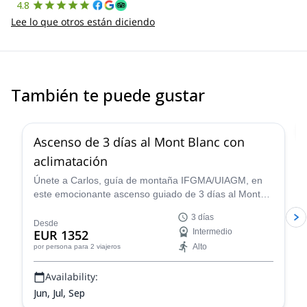
4.8
Lee lo que otros están diciendo
También te puede gustar
4.7
(
38
)
Ascenso de 3 días al Mont Blanc con
aclimatación
Únete a Carlos, guía de montaña IFGMA/UIAGM, en
este emocionante ascenso guiado de 3 días al Mont
Blanc en Chamonix y experimenta uno de los retos de
3 días
montañismo más famosos de Francia.
Desde
EUR 1352
Intermedio
Alto
por persona
para 2 viajeros
Availability:
Jun, Jul, Sep