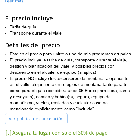
Leer más
escaladores. Su ubicación en los Alpes Grayos y su proximidad a
Chamonix y Mont Blanc hacen de este lugar en el Valle de Aosta
uno de los destinos de montañismo más importantes del mundo.
El precio incluye
Tu programa te coloca en el centro de este amado gigante,
Tarifa de guía
dándote tres días para disfrutar de un agradable entrenamiento
Transporte durante el viaje
alpino, compartir historias y aprender de otros escaladores en
sus laderas, y finalmente hacer cumbre en el Gran Paradiso y
Detalles del precio
explorar las complejidades de los Alpes italianos. Desde plantas
fascinantes hasta vida silvestre única, hay mucho que encontrar
Este es el precio para unirte a uno de mis programas grupales.
en un viaje a esta montaña.
El precio incluye la tarifa de guía, transporte durante el viaje,
gestión y planificación del viaje, y posibles precios con
Nuestro programa comienza en la cercana Chamonix, donde nos
descuento en el alquiler de equipo (si aplica).
familiarizaremos unos con otros y nuestro entorno, resolveremos
El precio NO incluye los ascensores de montaña, alojamiento
cualquier asunto pendiente respecto al equipo y al itinerario, y
en el valle, alojamiento en refugios de montaña tanto para ti
nos embarcaremos en la aventura. Puedes esperar ver bosques
como para el guía (considera unos 65 Euros para cena, cama
y prados alpinos en tu camino hacia la montaña, explorando toda
y desayuno), comida y bebida(s), seguro, equipo de
la rica belleza natural de la región.
montañismo, vuelos, traslados y cualquier cosa no
Nuestra experiencia de montañismo incluirá algo de escalada
mencionada explícitamente como "incluido".
técnica en el día de la cumbre, incluyendo trabajo con arnés,
Ver política de cancelación
crampones y cuerda. Se proporcionará instrucción para asistirte
y guiarte en el uso adecuado y eficiente del equipo. Esta es una
aventura total: vivirás el momento más emocionante de tu vida
Asegura tu lugar con solo el 30%
de pago