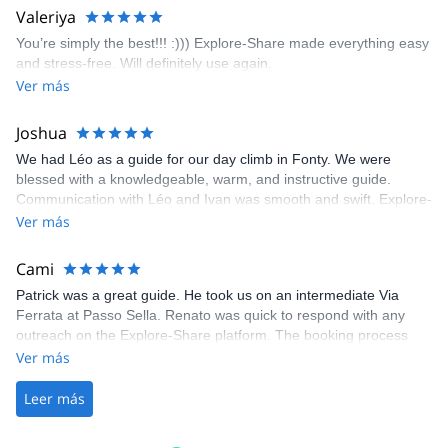
area. The weather was perfect, no direct sun and cool enough to
Valeriya
enjoy the climbs. Explore-Share made booking an outdoor
You’re simply the best!!! :))) Explore-Share made everything easy
climbing experience in Lisbon extremely easy. Luis, our guide,
and stress-free. Will definitely use again.
was fantastic, and the platform’s organization was flawless.
Ver más
Joshua
We had Léo as a guide for our day climb in Fonty. We were
blessed with a knowledgeable, warm, and instructive guide.
Communication with Léo and Ivan was smooth and swift. Explore-
Share was excellent in arranging everything for our day climb.
Ver más
The communication was quick, and the platform was easy to use,
making our adventure stress-free.
Cami
Patrick was a great guide. He took us on an intermediate Via
Ferrata at Passo Sella. Renato was quick to respond with any
outreach on the Explore-Share platform. The booking process
was straightforward, and once Patrick was confirmed, all went
Ver más
well. It was a wonderful experience, and I’d highly recommend
the platform.
Leer más