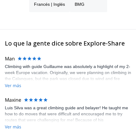
Francés | Inglés
BMG
Lo que la gente dice sobre Explore-Share
Man
Climbing with guide Guillaume was absolutely a highlight of my 2-
week Europe vacation. Originally, we were planning on climbing in
the Calanques, but the park was closed due to wind and fire
danger. Guillaume chose another amazing location (Pic de
Ver más
Bretagne) based on my climbing abilities and preferences and
kindly offered train station pick-up and hotel drop off, which I
Maxine
appreciated very much. The multi-pitch route we did was not only
Luis Silva was a great climbing guide and belayer! He taught me
fun but also the right amount of challenge, which I thoroughly
how to do moves that were difficult and encouraged me to try
enjoyed. The communication from the team (Gauthier) was
routes that were challenging for me! Because of his
prompt and clear—highly recommend!
encouragement, I managed to complete these routes! I really
Ver más
enjoyed the climbs and completed 8 routes in the Sesimbra/Azoia