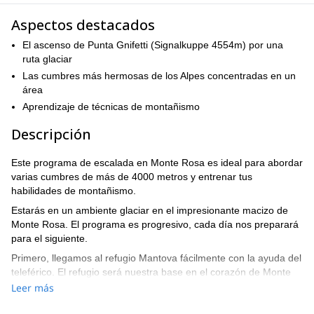
Aspectos destacados
El ascenso de Punta Gnifetti (Signalkuppe 4554m) por una
ruta glaciar
Las cumbres más hermosas de los Alpes concentradas en un
área
Aprendizaje de técnicas de montañismo
Descripción
Este programa de escalada en Monte Rosa es ideal para abordar
varias cumbres de más de 4000 metros y entrenar tus
habilidades de montañismo.
Estarás en un ambiente glaciar en el impresionante macizo de
Monte Rosa. El programa es progresivo, cada día nos preparará
para el siguiente.
Primero, llegamos al refugio Mantova fácilmente con la ayuda del
teleférico. El refugio será nuestra base en el corazón de Monte
Rosa. Durante estos 3 días de montañismo, cubriremos lo básico
Leer más
del uso de crampones así como técnicas de seguridad en alta