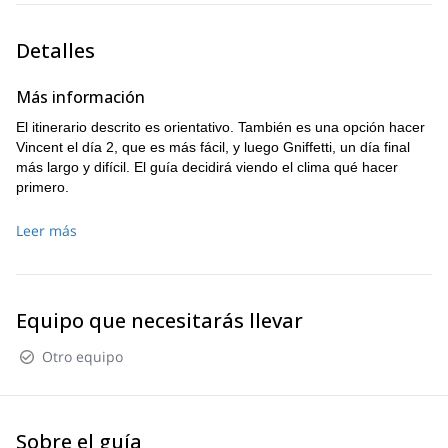
espectaculares de las cumbres de Monte Rosa.
Regresamos al refugio de montaña para tomar nuestras
Detalles
cosas y bajar a Gressoney.
Ascenso/descenso: + 1200 m /- 1500 m
Más información
El itinerario descrito es orientativo. También es una opción hacer
Vincent el día 2, que es más fácil, y luego Gniffetti, un día final
más largo y difícil. El guía decidirá viendo el clima qué hacer
primero.
Leer más
Equipo que necesitarás llevar
Otro equipo
Sobre el guía