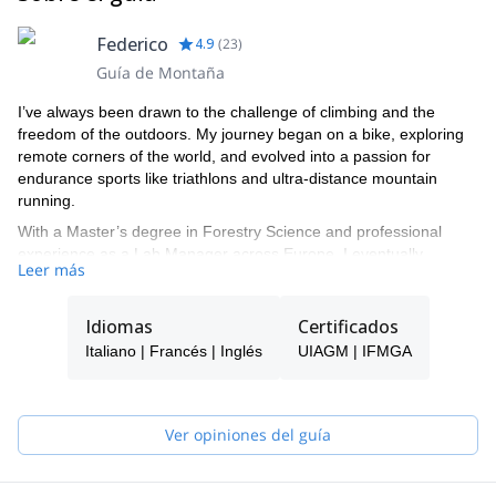
Federico
4.9
(
23
)
Guía de Montaña
I’ve always been drawn to the challenge of climbing and the
freedom of the outdoors. My journey began on a bike, exploring
remote corners of the world, and evolved into a passion for
endurance sports like triathlons and ultra-distance mountain
running.
With a Master’s degree in Forestry Science and professional
experience as a Lab Manager across Europe, I eventually
Leer más
decided to turn my lifelong passion into a career. Becoming a
Mountain Guide was the answer and allowed me to live by the
rhythm of the mountains and share my love for adventure with
Idiomas
Certificados
others.
Italiano | Francés | Inglés
UIAGM | IFMGA
I now guide year round — ski touring, freeride, and ice climbing in
winter; mountaineering, rock climbing, hiking, and trail running
through the warmer months.
Ver opiniones del guía
Each person’s ambitions are unique, and I design custom
programs to match every client’s goals, experience, and dreams.