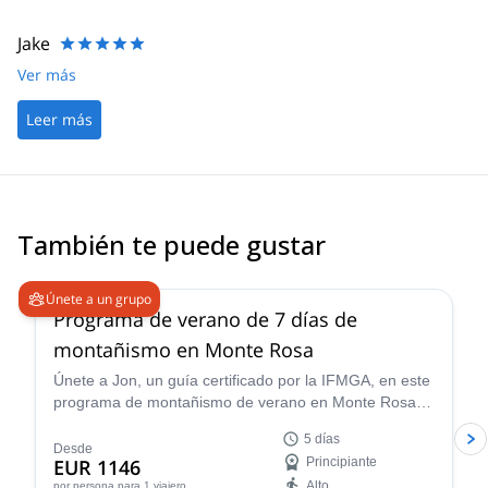
Jake
Ver más
Leer más
También te puede gustar
4.9
(
11
)
Únete a un grupo
Programa de verano de 7 días de
montañismo en Monte Rosa
Únete a Jon, un guía certificado por la IFMGA, en este
programa de montañismo de verano en Monte Rosa. Y
prepárate para caminar por la arista más asombrosa
5 días
de los Alpes.
Desde
EUR 1146
Principiante
Alto
por persona
para 1 viajero