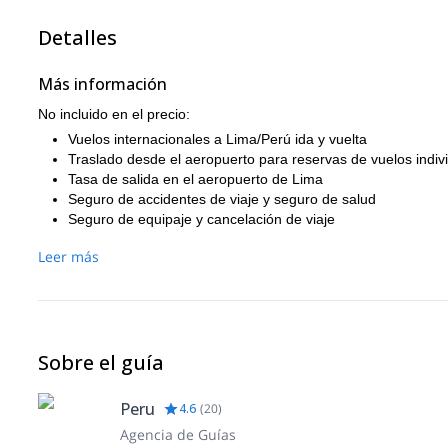
Detalles
Más información
No incluido en el precio:
Vuelos internacionales a Lima/Perú ida y vuelta
Traslado desde el aeropuerto para reservas de vuelos indivi
Tasa de salida en el aeropuerto de Lima
Seguro de accidentes de viaje y seguro de salud
Seguro de equipaje y cancelación de viaje
Comidas en restaurantes en Lima y Huaraz
Leer más
Gastos personales
Tour de Aclimatación
Entradas al Parque Nacional Huascarán
Traslado desde el Hotel al aeropuerto y estación de autobu
Boleto de línea aérea doméstica LC-Perú
Sobre el guía
Hotel Casa Andina 2 noches en Lima
Hotel San Sebastián 4 noches en Huaraz
Recogida en el aeropuerto en Lima hacia el Hotel
Peru
4.6
(
20
)
Equipo personal (como botas, piolet, crampones, arnés, sac
Agencia de Guías
Propinas