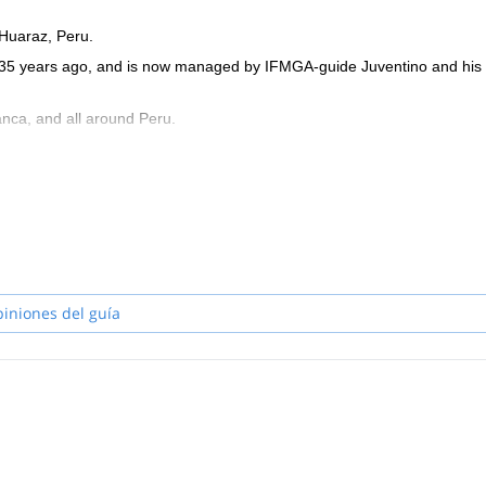
 Huaraz, Peru.
n 35 years ago, and is now managed by IFMGA-guide Juventino and his
anca, and all around Peru.
piniones del guía