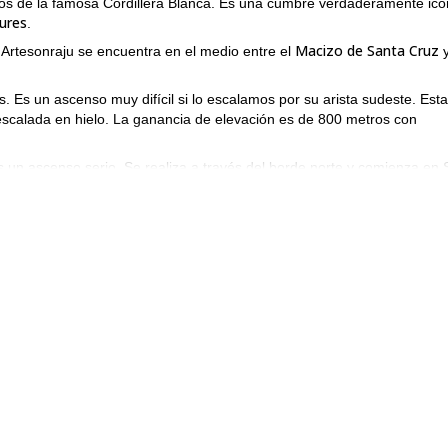
os de la famosa Cordillera Blanca. Es una cumbre verdaderamente icó
ures
.
Macizo de Santa Cruz
Artesonraju se encuentra en el medio entre el
y
as. Es un ascenso muy difícil si lo escalamos por su arista sudeste. Esta
escalada en hielo. La ganancia de elevación es de 800 metros con
 un ascenso serio. Se realiza a través del borde norte y comienza en 
 pendientes entre 50 y 80 grados de inclinación.
junio, julio y agosto
e
. Puedo liderar un grupo de no más de 12
experiencia previa en escalada así como una buena preparación física
mi programa de 3 días hasta la cumbre del Maparaju
irse a mí en
.
ra mí ser tu guía en una expedición tan emocionante!