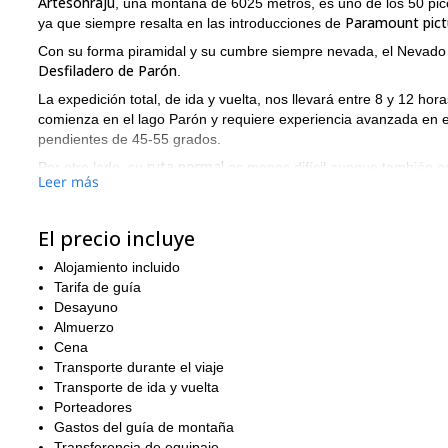
Artesonraju
, una montaña de 6025 metros, es uno de los 50 pic
Paramount pict
ya que siempre resalta en las introducciones de
Con su forma piramidal y su cumbre siempre nevada, el Nevado 
Desfiladero de Parón
.
La expedición total, de ida y vuelta, nos llevará entre 8 y 12 hor
comienza en el lago Parón y requiere experiencia avanzada en 
pendientes de 45-55 grados.
ruta normal
Por otro lado, su
es menos difícil aunque también es
Leer más
Cruz. El cambio de altitud de este sendero es de 700 metros con
El mejor período para escalar este pico es durante los meses d
El precio incluye
participantes. Recuerden que todos ustedes deben tener alguna 
Y si quieren aclimatarse bien antes de este objetivo, pueden un
Alojamiento incluido
Tarifa de guía
Así que, contáctame ahora y haz tu reserva. ¡Será un honor pa
Desayuno
Almuerzo
Cena
Transporte durante el viaje
Transporte de ida y vuelta
Porteadores
Gastos del guía de montaña
Transferencia de equipaje