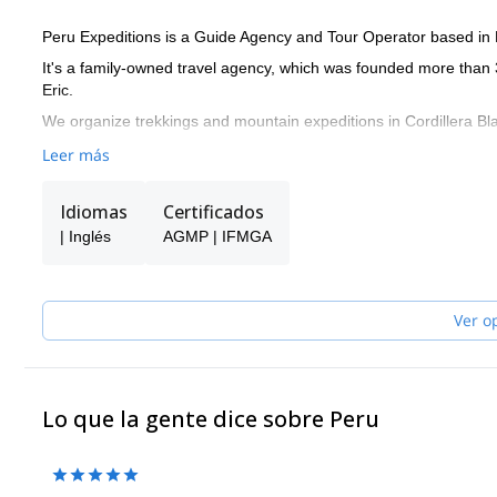
Peru Expeditions is a Guide Agency and Tour Operator based in
It's a family-owned travel agency, which was founded more tha
Eric.
We organize trekkings and mountain expeditions in Cordillera Bl
Leer más
Idiomas
Certificados
| Inglés
AGMP | IFMGA
Ver o
Lo que la gente dice sobre Peru