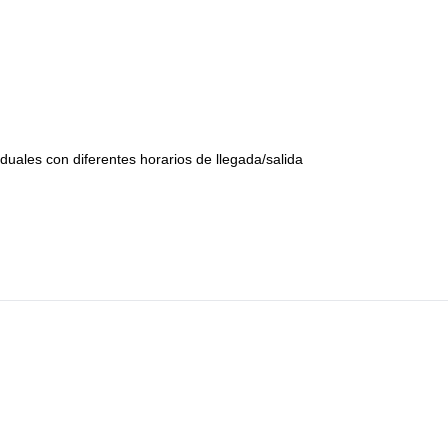
duales con diferentes horarios de llegada/salida
ses
o de dormir, colchoneta, Goretex, etc.)