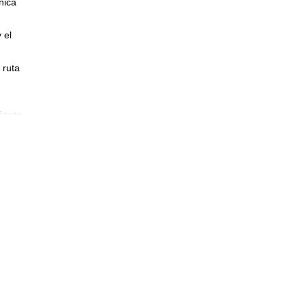
nica
 el
 ruta
Santa
.