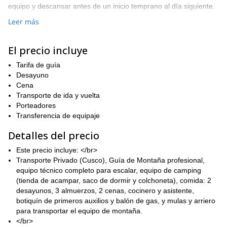
equipo y descansar antes de un inicio temprano al día siguiente.
En el segundo día, enfrentaremos la cumbre. La escalada
Leer más
técnicamente no es tan difícil, sin embargo, tendremos que
caminar sobre un glaciar. Te proporcionaremos todo el equipo
El precio incluye
necesario para esto, pero será físicamente exigente. Necesitarás
un buen nivel de forma física para este viaje.
Tarifa de guía
Cuando alcancemos la cumbre, tomaremos un tiempo para
Desayuno
realmente absorber la magia de estar tan alto y disfrutar las
Cena
vistas. Incluso podremos ver el Salkantay, el pico más alto de la
Transporte de ida y vuelta
cordillera Vilcabamba, desde la cumbre.
Porteadores
Transferencia de equipaje
Esa noche disfrutaremos juntos de una cena en el campamento
base y reflexionaremos sobre el logro del día.
Detalles del precio
Este es un viaje especial ya que estarás rodeado de montañas
Este precio incluye: </br>
majestuosas. También es una excelente manera de iniciarte en el
Transporte Privado (Cusco), Guía de Montaña profesional,
montañismo. ¡No esperes, solicita reservar hoy!
equipo técnico completo para escalar, equipo de camping
revisar mi
Si buscas una expedición más larga, asegúrate de
(tienda de acampar, saco de dormir y colchoneta), comida: 2
expedición de 15 días en las montañas de la Cordillera Blanca.
desayunos, 3 almuerzos, 2 cenas, cocinero y asistente,
botiquín de primeros auxilios y balón de gas, y mulas y arriero
para transportar el equipo de montaña.
</br>