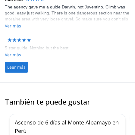
The agency gave me a guide Darwin, not Juventino. Climb was
good, easy just walking. There is one dangerous section near the
moraine area with very loose gravel. So make sure you don't slip
there or you are dead. I stayed in refugio at the base camp which
Ver más
was much more comfy than camping. Darwin was good but give
clients some breaks once in a while, not rush too much. It's a high
altitude climbing after all.
5 star guide. Nothing but the best.
Ver más
Leer más
También te puede gustar
2.0
(
1
)
Ascenso de 6 días al Monte Alpamayo en
Perú