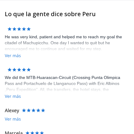
Lo que la gente dice sobre Peru
He was very kind, patient and helped me to reach my goal the
citadel of Machupicchu. One day I wanted to quit but he
encouraged me to continue and waited for my step.
Ver más
We did the MTB-Huarascan-Circuit (Crossing Punta Olimpica
Pass and Portachuelo de Llanganuco Pass) with Eric Albinos
„Peru Expedition“. All, the transfers, the hotel stays, the
acclimatization tours and the circuit itself, was well organized. Eric
Ver más
and his staff were flexible to our wishes and very helpful. Our
Guide Joni is an excellent mountain bike-guide and good tailor
Alexey
too if something is torn. The cook prepared delicious meals
Ver más
during the circuit. The camping equipment was in very good
condition. We (Karin, Franz. Wolfgang) can fully recommend „Eric
´s Peru Expeditions“.
Marcela