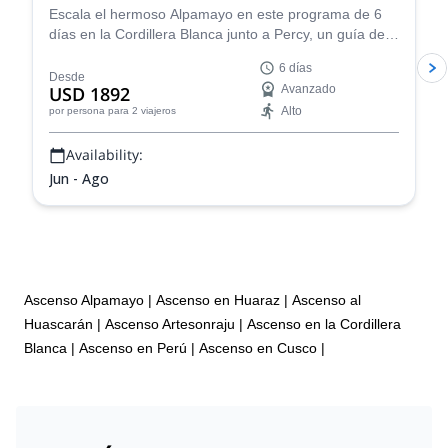
Escala el hermoso Alpamayo en este programa de 6
días en la Cordillera Blanca junto a Percy, un guía de
montaña certificado por la IFMGA, ¡y vive una
6 días
experiencia de montañismo fantástica!
Desde
USD 1892
Avanzado
Alto
por persona
para 2 viajeros
Availability:
Jun - Ago
Ascenso Alpamayo
|
Ascenso en Huaraz
|
Ascenso al
Huascarán
|
Ascenso Artesonraju
|
Ascenso en la Cordillera
Blanca
|
Ascenso en Perú
|
Ascenso en Cusco
|