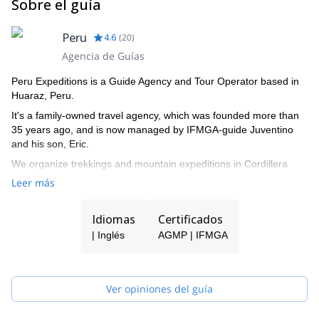
Sobre el guía
disfrutar de una tarde libre. Todos nos reuniremos para una
lamas y alpacas. Esa tarde te entregaremos tu equipo y te
cena especial a las 6pm para reflexionar sobre nuestro día
instruiremos sobre cómo usarlo, particularmente en el
de logro.
glaciar. La cena se servirá a las 6 pm y luego será una
Peru
4.6
(
20
)
noche temprano.
Agencia de Guías
Peru Expeditions is a Guide Agency and Tour Operator based in
Huaraz, Peru.
It's a family-owned travel agency, which was founded more than
35 years ago, and is now managed by IFMGA-guide Juventino
and his son, Eric.
We organize trekkings and mountain expeditions in Cordillera
Blanca, and all around Peru.
Leer más
Idiomas
Certificados
| Inglés
AGMP | IFMGA
Ver opiniones del guía