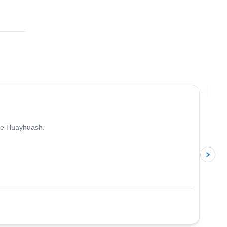
Ú
 de Huayhuash.