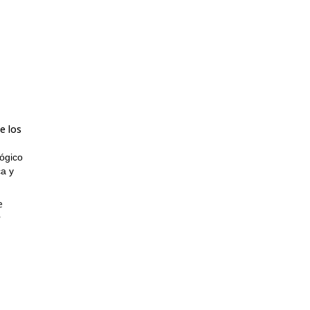
e los
lógico
a y
e
y
tobús