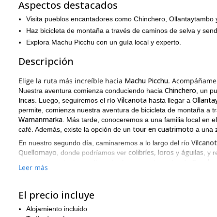
Aspectos destacados
Visita pueblos encantadores como Chinchero, Ollantaytambo 
Haz bicicleta de montaña a través de caminos de selva y send
Explora Machu Picchu con un guía local y experto.
Descripción
Elige la ruta más increíble hacia
Machu Picchu
. Acompáñame
Chinchero
Nuestra aventura comienza conduciendo hacia
, un p
Incas
Vilcanota
Ollant
. Luego, seguiremos el río
hasta llegar a
permite, comienza nuestra aventura de bicicleta de montaña a tr
Wamanmarka
. Más tarde, conoceremos a una familia local en e
tour en cuatrimoto
café. Además, existe la opción de un
a una z
Vilcano
En nuestro segundo día, caminaremos a lo largo del río
Quellomayo
colibríes, loros
águilas
, donde podríamos ver
y
, y 
cacao
Cocalm
. La caminata nos llevará a las aguas termales de
Leer más
Al día siguiente, nos deslizaremos en tirolesa a través de esc
Hidroeléctrica
nos llevará a la estación
, para luego caminar sigu
El precio incluye
Aguas Calientes
merecido descanso en los baños termales de
.
Después del desayuno, partiremos temprano en la mañana hac
Alojamiento incluido