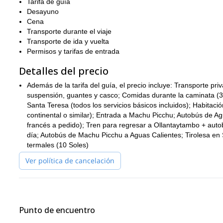
Machu Picchu
impresionante con
Tarifa de guía
de fondo. A la llegada, un guía
tendrás tiempo libre para explorarlo por tu cuenta. Luego volve
Desayuno
Cena
No te pierdas esta increíble oportunidad. Envíame una solicitud
Transporte durante el viaje
versión más corta de este viaje, un tour por 
También guío una
Transporte de ida y vuelta
Permisos y tarifas de entrada
Detalles del precio
Además de la tarifa del guía, el precio incluye: Transporte pr
suspensión, guantes y casco; Comidas durante la caminata (3
Santa Teresa (todos los servicios básicos incluidos); Habita
continental o similar); Entrada a Machu Picchu; Autobús de Ag
francés a pedido); Tren para regresar a Ollantaytambo + autob
día; Autobús de Machu Picchu a Aguas Calientes; Tirolesa en S
termales (10 Soles)
Ver política de cancelación
Punto de encuentro