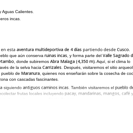
y Aguas Calientes.
eros incas.
 en esta
aventura multideportiva de 4 días
partiendo desde
Cusco
.
ruinas incas
Valle Sagrado d
ueblo que aún conserva
, y forma parte del
aytambo
Abra Malaga (4,350 m).
, donde subiremos
Aquí, si el clima lo
Carrizales
avés de la selva hacia
. Después, visitaremos el sitio arqueo
Maranura
l pueblo de
, quienes nos enseñarán sobre la cosecha de coc
ona con cascadas fascinantes.
ta
antiguos caminos incas
pueblo d
siguiendo
. También visitaremos el
pacay, mandarinas, mangos, café
recolectar frutas locales incluyendo
ayo
Santa Teresa
. Luego, llegaremos a
para cenar y pasar la noche.
3 horas
enarios fascinantes por aproximadamente
. A continuación, un au
Urubamba
Aguas Calientes
iendo el río
hacia
. Aquí, tendremos un
Machu Picchu
ia
. Nuestro viaje será bendecido con el amanecer más