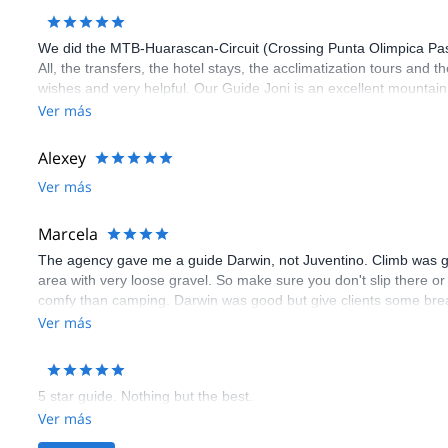
We did the MTB-Huarascan-Circuit (Crossing Punta Olimpica Pass
All, the transfers, the hotel stays, the acclimatization tours and the
wishes and very helpful. Our Guide Joni is an excellent mountain
delicious meals during the circuit. The camping equipment was i
Ver más
„Eric´s Peru Expeditions“.
Alexey
Ver más
Marcela
The agency gave me a guide Darwin, not Juventino. Climb was go
area with very loose gravel. So make sure you don't slip there 
comfy than camping. Darwin was good but give clients some breaks 
Ver más
5 star guide. Nothing but the best.
Ver más