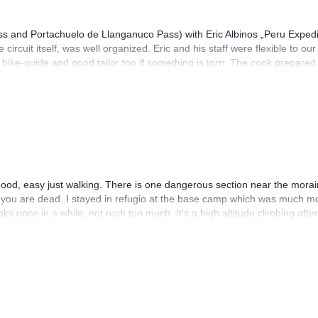
 and Portachuelo de Llanganuco Pass) with Eric Albinos „Peru Expedit
 circuit itself, was well organized. Eric and his staff were flexible to our
 bike-guide and good tailor too if something is torn. The cook prepared
n very good condition. We (Karin, Franz. Wolfgang) can fully recomme
od, easy just walking. There is one dangerous section near the mora
or you are dead. I stayed in refugio at the base camp which was much m
once in a while, not rush too much. It's a high altitude climbing after 