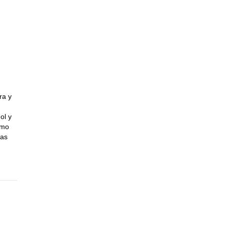
al
ra y
ol y
imo
uas