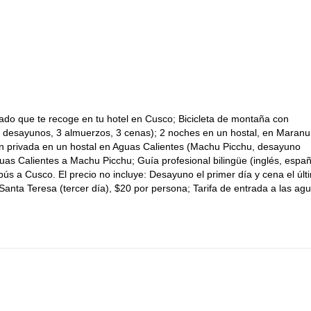
lugar maravilloso
 local te enseñará todo sobre este
, después de lo cu
Aguas Calientes
Ollantaytambo
Cusco
remos a
,
y finalmente
.
 y vive una aventura única en Perú.
la jungla de 3 días
.
ivado que te recoge en tu hotel en Cusco; Bicicleta de montaña con
 desayunos, 3 almuerzos, 3 cenas); 2 noches en un hostal, en Maranu
ción privada en un hostal en Aguas Calientes (Machu Picchu, desayuno
uas Calientes a Machu Picchu; Guía profesional bilingüe (inglés, españ
ús a Cusco. El precio no incluye: Desayuno el primer día y cena el últ
anta Teresa (tercer día), $20 por persona; Tarifa de entrada a las ag